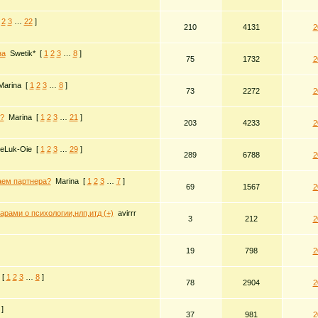
2
3
…
22
]
210
4131
2
на
Swetik*
[
1
2
3
…
8
]
75
1732
2
Marina
[
1
2
3
…
8
]
73
2272
2
?
Marina
[
1
2
3
…
21
]
203
4233
2
eLuk-Oie
[
1
2
3
…
29
]
289
6788
2
аем партнера?
Marina
[
1
2
3
…
7
]
69
1567
2
рами о психологии,нлп,итд (+)
avirrr
3
212
2
19
798
2
[
1
2
3
…
8
]
78
2904
2
]
37
981
2