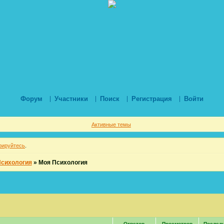
Форум
Участники
Поиск
Регистрация
Войти
Активные темы
рируйтесь
.
Психология
»
Моя Психология
Ответов
Просмотров
Послед