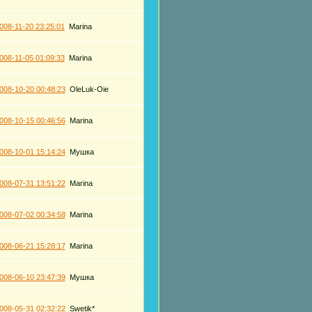
008-11-20 23:25:01
Marina
008-11-05 01:09:33
Marina
008-10-20 00:48:23
OleLuk-Oie
008-10-15 00:46:56
Marina
008-10-01 15:14:24
Мушка
008-07-31 13:51:22
Marina
008-07-02 00:34:58
Marina
008-06-21 15:28:17
Marina
008-06-10 23:47:39
Мушка
008-05-31 02:32:22
Swetik*