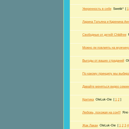
Уверенность в себе
Swetik*
[
1
Ларина Татьяна и Каренина Ан
Свободные от детей! Childfree
Можно ли повлиять на мужчину
Выгоды от ваших страданий
Ol
По какому принципу мы выбир
Давайте меняться видео семина
Критика
OleLuk-Oie
[
1
2
]
Любовь, похожая на сон!!!
Яло
Жак Лакан
OleLuk-Oie
[
1
2
3
4