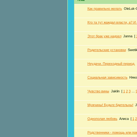
Как правильно желать
OleLuk-
Кто та тут жаждал власти, а? И
Этот брак уже надоел
Janna
[
Родительские установки
Sweti
Неудачи. Переходный период.
Социальная зависимость
Няко
Чувство вины
Jaklin
[
1
2
3
…
Мужчины! Будьте бдительны!
J
Однополая любовь
Алиса
[
1
2
Родственники - помощь или п