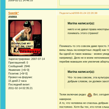
2009-02-21 14:46:33
Swetik*
Поделиться
2008-01-24 22:26:38
ANIMA
Marina написал(а):
никто и не давал права некоторы
понимать этого странно!
Понимать-то это совсем даже просто. Н
вины лишь на конкретных людей) как-т
бы одной из таких мамаш - можно увид
например). Дело не в моем непонимании
Зарегистрирован
: 2007-07-14
перебив мамашек или увеличив аборты
Приглашений:
0
Сообщений:
2946
Уважение:
[+6/-0]
Marina написал(а):
Позитив:
[+9/-0]
Провел на форуме:
Что- то она совсем, эта культур
15 дней 2 часа
добрым словом, он должен захот
Последний визит:
2011-02-14 02:35:21
Телек включаю редко
Вот, сегодня
наверное.
А то, что человека не спасешь добрым с
постоянно. Хотя бы тех, кто готов слыш