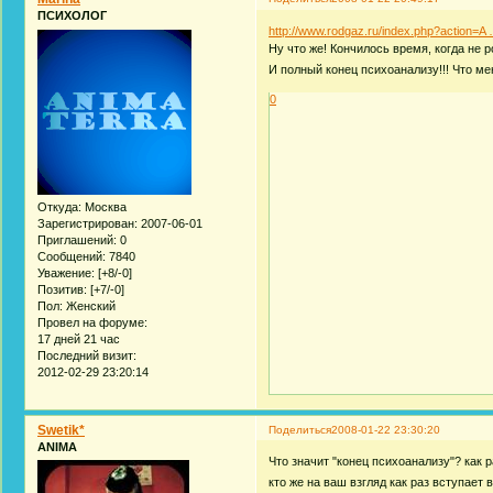
ПСИХОЛОГ
http://www.rodgaz.ru/index.php?action=A
Ну что же! Кончилось время, когда не 
И полный конец психоанализу!!! Что ме
0
Откуда:
Москва
Зарегистрирован
: 2007-06-01
Приглашений:
0
Сообщений:
7840
Уважение:
[+8/-0]
Позитив:
[+7/-0]
Пол:
Женский
Провел на форуме:
17 дней 21 час
Последний визит:
2012-02-29 23:20:14
Swetik*
Поделиться
2008-01-22 23:30:20
ANIMA
Что значит "конец психоанализу"? как
кто же на ваш взгляд как раз вступает