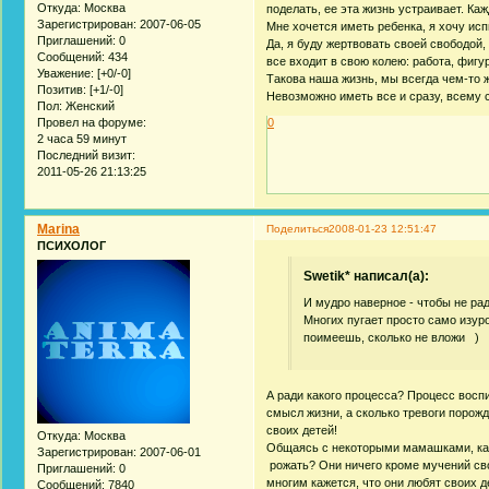
Откуда:
Москва
поделать, ее эта жизнь устраивает. Ка
Зарегистрирован
: 2007-06-05
Мне хочется иметь ребенка, я хочу ис
Приглашений:
0
Да, я буду жертвовать своей свободой, 
Сообщений:
434
все входит в свою колею: работа, фигу
Уважение:
[+0/-0]
Такова наша жизнь, мы всегда чем-то ж
Позитив:
[+1/-0]
Невозможно иметь все и сразу, всему 
Пол:
Женский
0
Провел на форуме:
2 часа 59 минут
Последний визит:
2011-05-26 21:13:25
Marina
Поделиться
2008-01-23 12:51:47
ПСИХОЛОГ
Swetik* написал(а):
И мудро наверное - чтобы не рад
Многих пугает просто само изур
поимеешь, сколько не вложи )
А ради какого процесса? Процесс восп
смысл жизни, а сколько тревоги порож
своих детей!
Откуда:
Москва
Общаясь с некоторыми мамашками, как 
Зарегистрирован
: 2007-06-01
рожать? Они ничего кроме мучений сво
Приглашений:
0
многим кажется, что они любят своих 
Сообщений:
7840