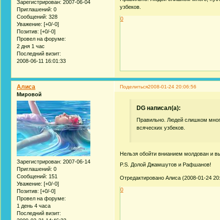
Зарегистрирован
: 2007-06-04
узбеков.
Приглашений:
0
Сообщений:
328
0
Уважение:
[+0/-0]
Позитив:
[+0/-0]
Провел на форуме:
2 дня 1 час
Последний визит:
2008-06-11 16:01:33
Алиса
Поделиться
2008-01-24 20:06:56
Мировой
DG написал(а):
Правильно. Людей слишком мног
всяческих узбеков.
Нельзя обойти внианием молдован и вь
Зарегистрирован
: 2007-06-14
P.S. Долой Джамшутов и Рафшанов!
Приглашений:
0
Сообщений:
151
Отредактировано Алиса (2008-01-24 20:
Уважение:
[+0/-0]
0
Позитив:
[+0/-0]
Провел на форуме:
1 день 4 часа
Последний визит: