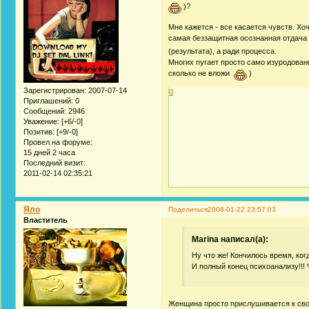
)?
Мне кажется - все касается чувств. Хо
самая беззащитная осознанная отдача 
(результата), а ради процесса.
Многих пугает просто само изуродован
сколько не вложи
)
Зарегистрирован
: 2007-07-14
0
Приглашений:
0
Сообщений:
2946
Уважение:
[+6/-0]
Позитив:
[+9/-0]
Провел на форуме:
15 дней 2 часа
Последний визит:
2011-02-14 02:35:21
Яло
Поделиться
2008-01-22 23:57:03
Властитель
Marina написал(а):
Ну что же! Кончилось время, ког
И полный конец психоанализу!!! 
Женщина просто прислушивается к свои