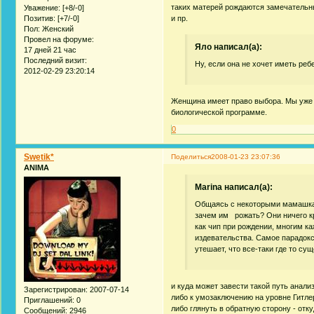
таких матерей рождаются замечательные
Уважение:
[+8/-0]
Позитив:
[+7/-0]
и пр.
Пол:
Женский
Провел на форуме:
Яло написал(а):
17 дней 21 час
Последний визит:
Ну, если она не хочет иметь реб
2012-02-29 23:20:14
Женщина имеет право выбора. Мы уже 
биологической программе.
0
Swetik*
Поделиться
2008-01-23 23:07:36
ANIMA
Marina написал(а):
Общаясь с некоторыми мамашками
зачем им рожать? Они ничего кр
как чип при рождении, многим ка
издевательства. Самое парадокс
утешает, что все-таки где то су
и куда может завести такой путь анали
Зарегистрирован
: 2007-07-14
либо к умозаключению на уровне Гитле
Приглашений:
0
либо глянуть в обратную сторону - отк
Сообщений:
2946