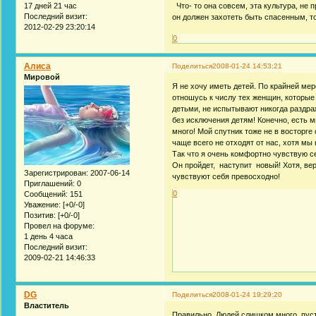
Что- то она совсем, эта культура, не 
17 дней 21 час
Последний визит:
он должен захотеть быть спасенным, то
2012-02-29 23:20:14
0
Алиса
Поделиться
2008-01-24 14:53:21
Мировой
Я не хочу иметь детей. По крайней мер
отношусь к числу тех женщин, которы
детьми, не испытывают никогда раздра
без исключения детям! Конечно, есть 
много! Мой спутник тоже не в восторге 
чаще всего не отходят от нас, хотя мы 
Так что я очень комфортно чувствую се
Он пройдет, наступит новый! Хотя, вер
Зарегистрирован
: 2007-06-14
чувствуют себя превосходно!
Приглашений:
0
0
Сообщений:
151
Уважение:
[+0/-0]
Позитив:
[+0/-0]
Провел на форуме:
1 день 4 часа
Последний визит:
2009-02-21 14:46:33
DG
Поделиться
2008-01-24 19:29:20
Властитель
Правильно. Людей слишком много, пус