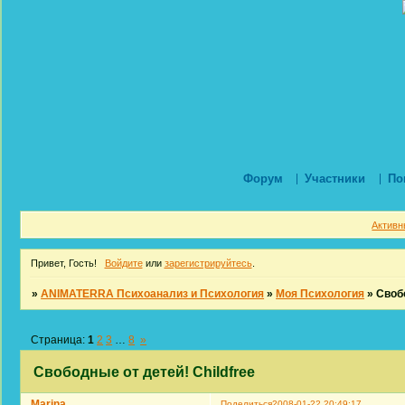
Форум
Участники
По
Активн
Привет, Гость!
Войдите
или
зарегистрируйтесь
.
»
ANIMATERRA Психоанализ и Психология
»
Моя Психология
»
Свобо
Страница:
1
2
3
…
8
»
Свободные от детей! Childfree
Marina
Поделиться
2008-01-22 20:49:17