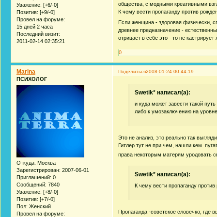
общества, с модными креативными взг
Уважение:
[+6/-0]
К чему вести пропаганду против рожде
Позитив:
[+9/-0]
Провел на форуме:
Если женщина - здоровая физически, с
15 дней 2 часа
древнее предназначение - естественны
Последний визит:
отрицает в себе это - то не кастрируе
2011-02-14 02:35:21
0
Marina
Поделиться
2008-01-24 00:44:19
ПСИХОЛОГ
Swetik* написал(а):
и куда может завести такой путь
либо к умозаключению на уровне 
Это не анализ, это реально так выгляд
Гитлер тут не при чем, нашли кем пуга
права некоторым матерям уродовать сво
Откуда:
Москва
Зарегистрирован
: 2007-06-01
Swetik* написал(а):
Приглашений:
0
Сообщений:
7840
К чему вести пропаганду против 
Уважение:
[+8/-0]
Позитив:
[+7/-0]
Пол:
Женский
Пропаганда -советское словечко, где 
Провел на форуме: