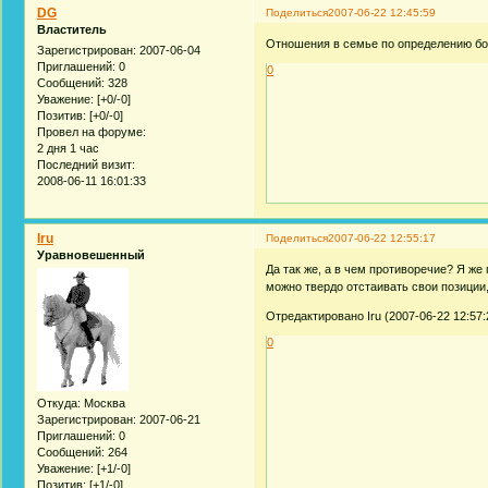
DG
Поделиться
2007-06-22 12:45:59
Властитель
Отношения в семье по определению б
Зарегистрирован
: 2007-06-04
Приглашений:
0
0
Сообщений:
328
Уважение:
[+0/-0]
Позитив:
[+0/-0]
Провел на форуме:
2 дня 1 час
Последний визит:
2008-06-11 16:01:33
Iru
Поделиться
2007-06-22 12:55:17
Уравновешенный
Да так же, а в чем противоречие? Я же 
можно твердо отстаивать свои позиции
Отредактировано Iru (2007-06-22 12:57:
0
Откуда:
Москва
Зарегистрирован
: 2007-06-21
Приглашений:
0
Сообщений:
264
Уважение:
[+1/-0]
Позитив:
[+1/-0]