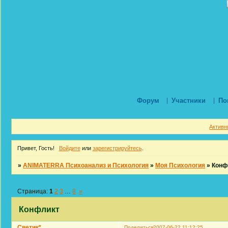
Форум
Участники
По
Активн
Привет, Гость!
Войдите
или
зарегистрируйтесь
.
»
ANIMATERRA Психоанализ и Психология
»
Моя Психология
»
Конф
Страница:
1
2
3
…
8
»
Конфликт
Светик*
Поделиться
2007-06-22 11:12:25