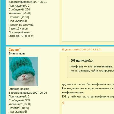
Зарегистрирован
: 2007-06-21
Приглашений:
0
Сообщений:
264
Уважение:
[+1/-0]
Позитив:
[+1/-0]
Пол:
Женский
Провел на форуме:
4 дня 12 часов
Последний визит:
2010-10-05 00:11:28
Светик*
Поделиться
2007-06-22 12:33:01
Властитель
DG написал(а):
Конфликт — это полезная вешь. 
не устраивает, найти компромис
да, вот я о том же. Без конфликта нет 
Но это далеко не всегда заканчивает
Откуда:
Москва
конфликтующих.
Зарегистрирован
: 2007-06-04
Приглашений:
0
DG, у тебя как часто при конфликте м
Сообщений:
389
0
Уважение:
[+0/-0]
Позитив:
[+0/-0]
Пол:
Женский