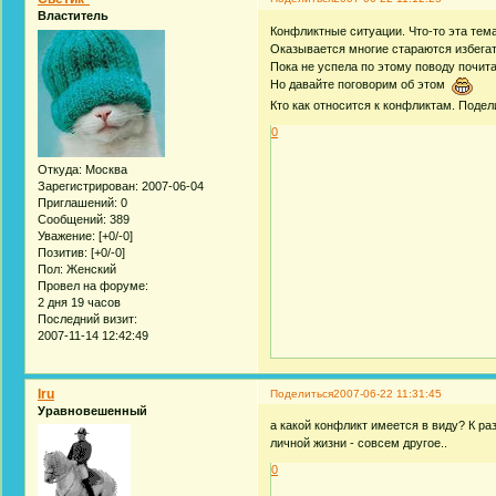
Властитель
Конфликтные ситуации. Что-то эта тема
Оказывается многие стараются избегат
Пока не успела по этому поводу почит
Но давайте поговорим об этом
Кто как относится к конфликтам. Поде
0
Откуда:
Москва
Зарегистрирован
: 2007-06-04
Приглашений:
0
Сообщений:
389
Уважение:
[+0/-0]
Позитив:
[+0/-0]
Пол:
Женский
Провел на форуме:
2 дня 19 часов
Последний визит:
2007-11-14 12:42:49
Iru
Поделиться
2007-06-22 11:31:45
Уравновешенный
а какой конфликт имеется в виду? К ра
личной жизни - совсем другое..
0