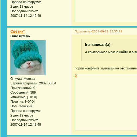
Провел на форуме:
2 дня 19 часов
Последний визит:
2007-11-14 12:42:49
Светик*
Поделиться
2007-06-22 12:35:23
Властитель
Iru написал(а):
А компромисс можно найти и в т
порой конфликт замешан на отстаивани
0
Откуда:
Москва
Зарегистрирован
: 2007-06-04
Приглашений:
0
Сообщений:
389
Уважение:
[+0/-0]
Позитив:
[+0/-0]
Пол:
Женский
Провел на форуме:
2 дня 19 часов
Последний визит:
2007-11-14 12:42:49