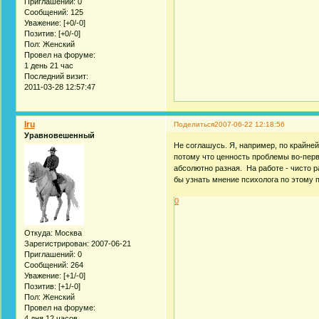
Приглашений:
0
Сообщений:
125
Уважение:
[+0/-0]
Позитив:
[+0/-0]
Пол:
Женский
Провел на форуме:
1 день 21 час
Последний визит:
2011-03-28 12:57:47
Iru
Поделиться
2007-06-22 12:18:56
Уравновешенный
Не соглашусь. Я, например, по крайней
потому что ценность проблемы во-перв
абсолютно разная. На работе - чисто 
бы узнать мнение психолога по этому
0
Откуда:
Москва
Зарегистрирован
: 2007-06-21
Приглашений:
0
Сообщений:
264
Уважение:
[+1/-0]
Позитив:
[+1/-0]
Пол:
Женский
Провел на форуме:
4 дня 12 часов