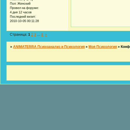
Пол:
Женский
Провел на форуме:
4 дня 12 часов
Последний визит:
2010-10-05 00:11:28
Страница:
1
2
3
…
8
»
»
ANIMATERRA Психоанализ и Психология
»
Моя Психология
»
Конф