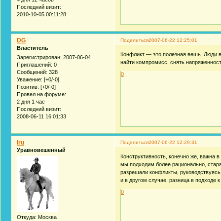
Последний визит:
2010-10-05 00:11:28
DG
Поделиться
2007-06-22 12:25:01
Властитель
Конфликт — это полезная вешь. Люди в 
Зарегистрирован
: 2007-06-04
найти компромисс, снять напряженность
Приглашений:
0
Сообщений:
328
0
Уважение:
[+0/-0]
Позитив:
[+0/-0]
Провел на форуме:
2 дня 1 час
Последний визит:
2008-06-11 16:01:33
Iru
Поделиться
2007-06-22 12:29:31
Уравновешенный
Конструктивность, конечно же, важна в
мы подходим более рационально, стара
разрешали конфликты, руководствуяс
и в другом случае, разница в подходе 
0
Откуда:
Москва