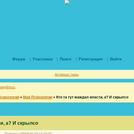
Форум
Участники
Поиск
Регистрация
Войти
Активные темы
рируйтесь
.
Психология
»
Моя Психология
»
Кто та тут жаждал власти, а? И скрылсо
ти, а? И скрылсо
Поделиться
2009-01-20 14:18:46