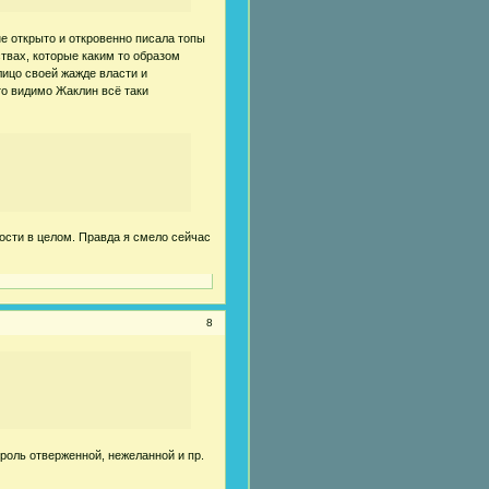
не открыто и откровенно писала топы
ствах, которые каким то образом
лицо своей жажде власти и
то видимо Жаклин всё таки
сти в целом. Правда я смело сейчас
8
 роль отверженной, нежеланной и пр.