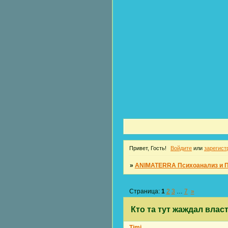
Привет, Гость!
Войдите
или
зарегист
»
ANIMATERRA Психоанализ и 
Страница:
1
2
3
…
7
»
Кто та тут жаждал влас
Timi