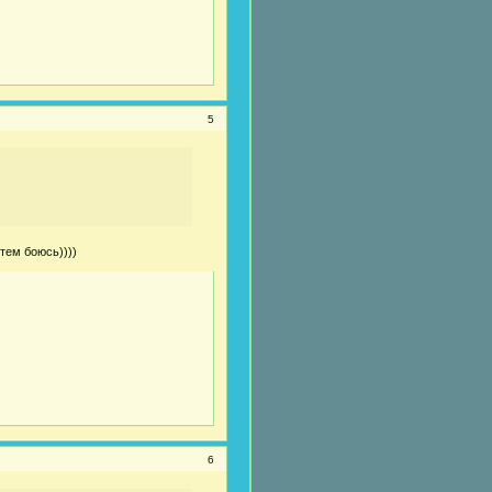
5
тем боюсь))))
6