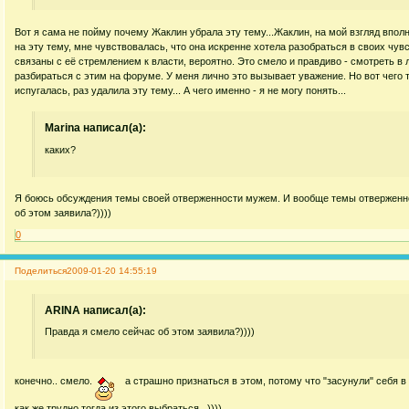
Вот я сама не пойму почему Жаклин убрала эту тему...Жаклин, на мой взгляд впол
на эту тему, мне чувствовалась, что она искренне хотела разобраться в своих чув
связаны с её стремлением к власти, вероятно. Это смело и правдиво - смотреть в 
разбираться с этим на форуме. У меня лично это вызывает уважение. Но вот чего 
испугалась, раз удалила эту тему... А чего именно - я не могу понять...
Marina написал(а):
каких?
Я боюсь обсуждения темы своей отверженности мужем. И вообще темы отверженно
об этом заявила?))))
0
Поделиться
2009-01-20 14:55:19
ARINA написал(а):
Правда я смело сейчас об этом заявила?))))
конечно.. смело.
а страшно признаться в этом, потому что "засунули" себя в
как же трудно тогда из этого выбраться...))))