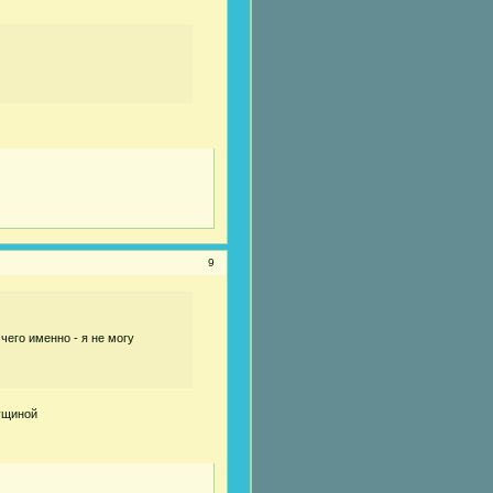
9
 чего именно - я не могу
мущиной