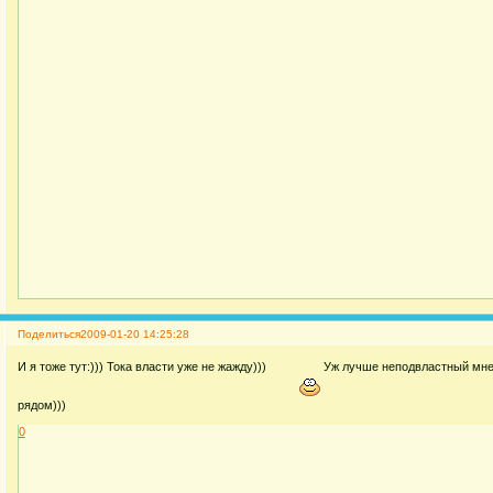
Поделиться
2009-01-20 14:25:28
И я тоже тут:))) Тока власти уже не жажду)))
Уж лучше неподвластный мне
рядом)))
0