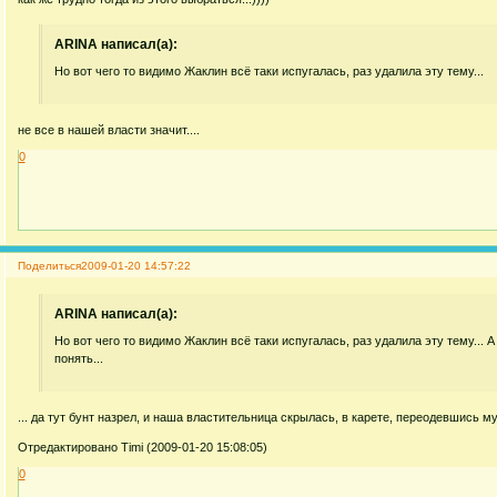
ARINA написал(а):
Но вот чего то видимо Жаклин всё таки испугалась, раз удалила эту тему...
не все в нашей власти значит....
0
Поделиться
2009-01-20 14:57:22
ARINA написал(а):
Но вот чего то видимо Жаклин всё таки испугалась, раз удалила эту тему... А
понять...
... да тут бунт назрел, и наша властительница скрылась, в карете, переодевшись 
Отредактировано Timi (2009-01-20 15:08:05)
0