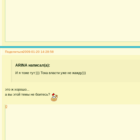
Поделиться
2009-01-20 14:28:58
ARINA написал(а):
И я тоже тут:))) Тока власти уже не жажду)))
это ж хорошо...
а вы этой темы не боитесь?
0