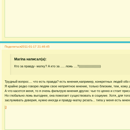
Поделиться
2011-01-17 21:46:45
Marina написал(а):
Кто за правду- матку? А кто за ..... ложь ....?)))))))))))))))))))
Трудный вопрос.... что есть правда? есть мнения,например, конкретных людей обо 
Я крайне редко говорю людям свое неприятное мнение, только близким, тем, кому 
А что касется меня, то я очень фильтрую мнения других: чье-то ценно и стоит прис
Но глобально ложь выгоднее, она помогает существовать в социуме. Хотя, для тог
заслуживать доверия, нужно иногда и правду-матку резать... типа у меня есть мнен
0