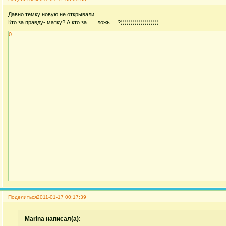
Давно темку новую не открывали....
Кто за правду- матку? А кто за ..... ложь ....?)))))))))))))))))))
0
Поделиться
2011-01-17 00:17:39
Marina написал(а):