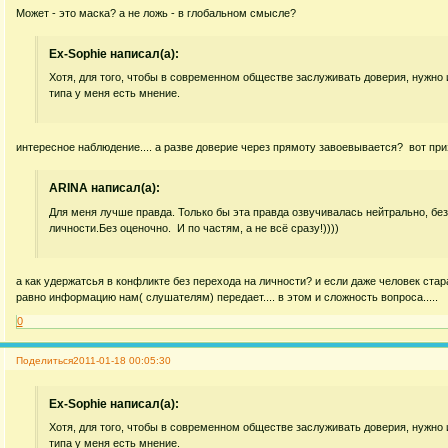
Может - это маска? а не ложь - в глобальном смысле?
Ex-Sophie написал(а):
Хотя, для того, чтобы в современном обществе заслуживать доверия, нужно и
типа у меня есть мнение.
интересное наблюдение.... а разве доверие через прямоту завоевывается? вот приз
ARINA написал(а):
Для меня лучше правда. Только бы эта правда озвучивалась нейтрально, бе
личности.Без оценочно. И по частям, а не всё сразу!))))
а как удержатсья в конфликте без перехода на личности? и если даже человек стар
равно информацию нам( слушателям) передает.... в этом и сложность вопроса.....
0
Поделиться
2011-01-18 00:05:30
Ex-Sophie написал(а):
Хотя, для того, чтобы в современном обществе заслуживать доверия, нужно и
типа у меня есть мнение.