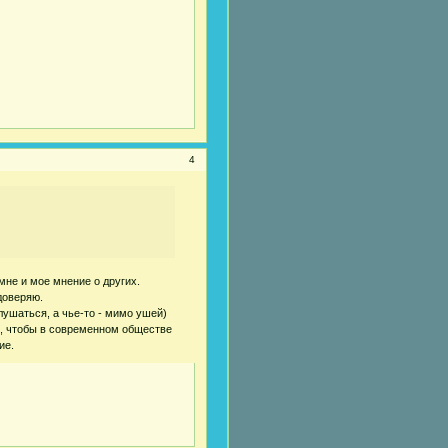
4
мне и мое мнение о других.
доверяю.
лушаться, а чье-то - мимо ушей)
о, чтобы в современном обществе
ие.