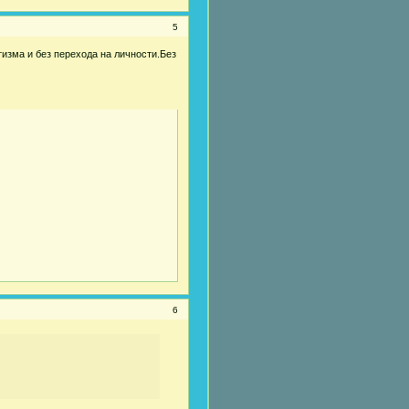
5
изма и без перехода на личности.Без
6