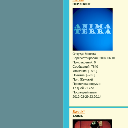
ПСИХОЛОГ
Откуда:
Москва
Зарегистрирован
: 2007-06-01
Приглашений:
0
Сообщений:
7840
Уважение:
[+8/-0]
Позитив:
[+7/-0]
Пол:
Женский
Провел на форуме:
17 дней 21 час
Последний визит:
2012-02-29 23:20:14
Swetik*
ANIMA