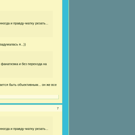
ногда и правду-матку резать...
адумалась я...))
з фанатизма и без перехода на
ается быть объективным... он же все
7
ногда и правду-матку резать...