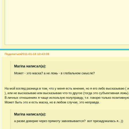
Поделиться
2011-01-18 10:43:08
Marina написал(а):
Может - это маска? а не ложь - в глобальном смысле?
На мой взгляд разница в том, что у меня есть мнение, но я его либо высказываю ( 
), или не высказываю или высказываю что-то другое (тогда это субъективная ложь)
В личных отношениях я чаще использую полуправду, т.е. говорю только позитивну
Может быть это и есть маска, но в любом случае, это неправда.
Marina написал(а):
а разве доверие через прямоту завоевывается? вот призадумалась я...))