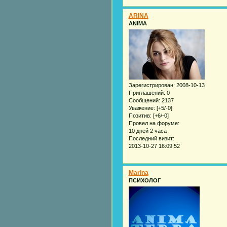
ARINA
ANIMA
Зарегистрирован
: 2008-10-13
Приглашений:
0
Сообщений:
2137
Уважение:
[+5/-0]
Позитив:
[+6/-0]
Провел на форуме:
10 дней 2 часа
Последний визит:
2013-10-27 16:09:52
Marina
ПСИХОЛОГ