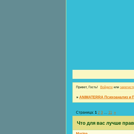
Привет, Гость!
Войдите
или
зарегист
»
ANIMATERRA Психоанализ и 
Страница:
1
2
3
…
11
»
Что для вас лучше правд
Marina