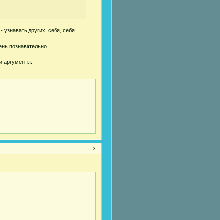
 узнавать других, себя, себя
ень познавательно.
ои аргументы.
3