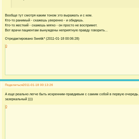
Вообще тут смотря каким тоном это выражать и с кем.
Кто-то ранимый - скажешь уверенно - и обидишь.
Кто-то жесткий - скажешь мягко - он просто не воспримет.
Вот врачи пациентам вынуждены неприятную правду говорить...
Отредактировано Swetik* (2011-01-18 00:06:28)
0
Поделиться
2011-01-18 00:13:26
А еще реально легче быть искренним-правдивым с самим собой в первую очередь. Х
зазеркальный ))))
0