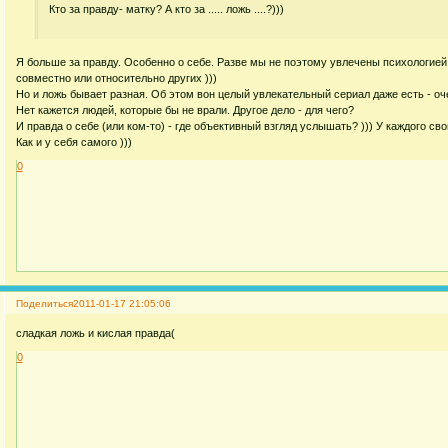
Кто за правду- матку? А кто за ..... ложь ....?)))
Я больше за правду. Особенно о себе. Разве мы не поэтому увлечены психологией -
совместно или относительно других )))
Но и ложь бывает разная. Об этом вон целый увлекательный сериал даже есть - оч
Нет кажется людей, которые бы не врали. Другое дело - для чего?
И правда о себе (или ком-то) - где объективный взгляд услышать? ))) У каждого св
Как и у себя самого )))
0
Поделиться
2011-01-17 21:05:06
сладкая ложь и кислая правда(
0