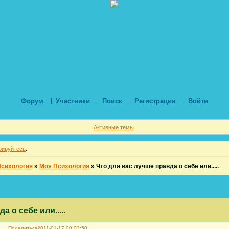
Форум
Участники
Поиск
Регистрация
Войти
Активные темы
рируйтесь
.
Психология
»
Моя Психология
»
Что для вас лучше правда о себе или.....
а о себе или.....
Поделиться
2011-01-17 00:03:50