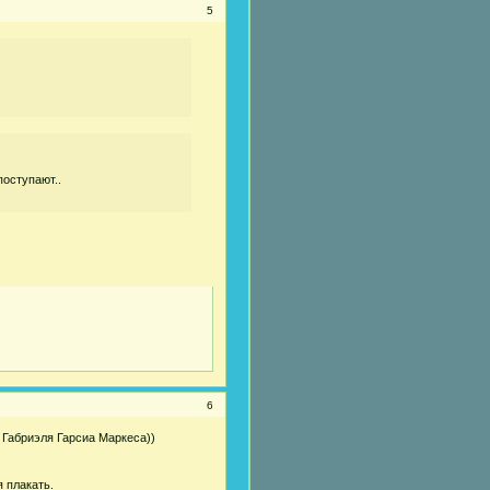
5
поступают..
6
 Габриэля Гарсиа Маркеса))
я плакать.