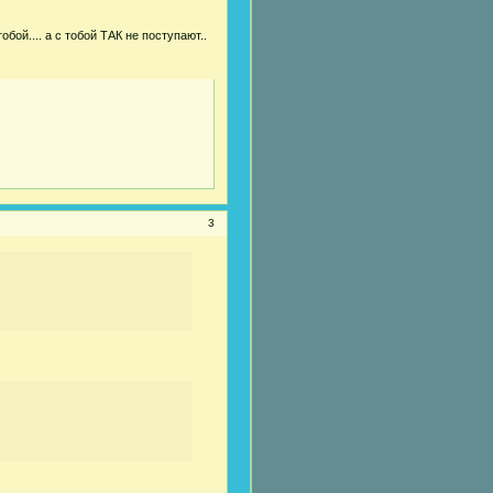
обой.... а с тобой ТАК не поступают..
3