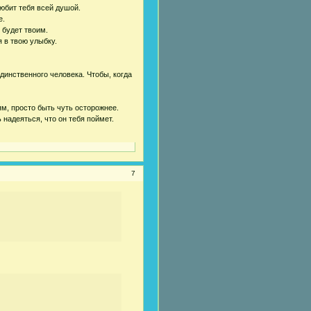
 любит тебя всей душой.
е.
 будет твоим.
я в твою улыбку.
единственного человека. Чтобы, когда
м, просто быть чуть осторожнее.
надеяться, что он тебя поймет.
7