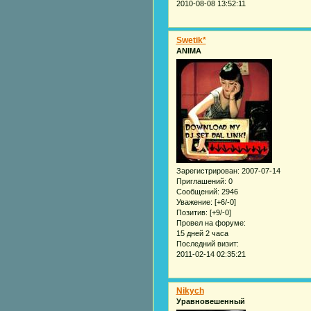
2010-08-08 13:52:11
Swetik*
ANIMA
Зарегистрирован
: 2007-07-14
Приглашений:
0
Сообщений:
2946
Уважение:
[+6/-0]
Позитив:
[+9/-0]
Провел на форуме:
15 дней 2 часа
Последний визит:
2011-02-14 02:35:21
Nikych
Уравновешенный