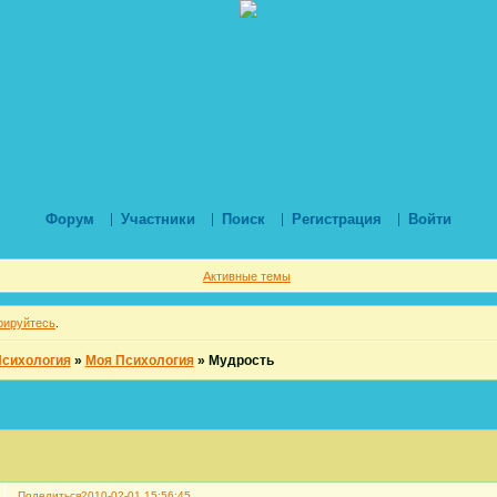
Форум
Участники
Поиск
Регистрация
Войти
Активные темы
рируйтесь
.
Психология
»
Моя Психология
»
Мудрость
Поделиться
2010-02-01 15:56:45