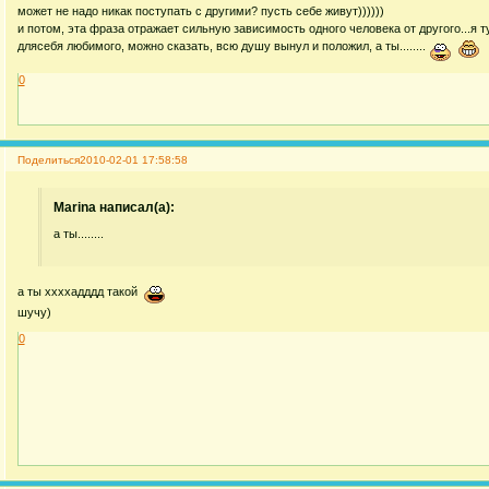
может не надо никак поступать с другими? пусть себе живут))))))
и потом, эта фраза отражает сильную зависимость одного человека от другого...я ту
длясебя любимого, можно сказать, всю душу вынул и положил, а ты........
0
Поделиться
2010-02-01 17:58:58
Marina написал(а):
а ты........
а ты ххххадддд такой
шучу)
0