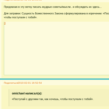
Предлагаю в эту ветку писать мудрые советы/мысли.. и обсуждать их здесь...
Для затравки: Сущность Божественного Закона сформулирована в изречении: «Пост
чтобы поступали с тобой».
0
Поделиться
2010-02-01 16:52:54
omichael написал(а):
«Поступай с другими так, как хочешь, чтобы поступали с тобой».