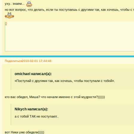
уху.. знаем...
но вот вопрос, что делать, если ты поступаешь с другими так, как хочешь, чтобы с т
0
Поделиться
2010-02-01 17:44:46
omichael написал(а):
«Поступай с другими так, как хочешь, чтобы поступали с тобой».
кто вас обидел, Миша? что начали именно с этой мудрости?))))))
Nikych написал(а):
а с тобой ТАК не поступают..
вот Ники уже обидели)))))