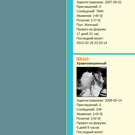
Зарегистрирован
: 2007-06-01
Приглашений:
0
Сообщений:
7840
Уважение:
[+8/-0]
Позитив:
[+7/-0]
Пол:
Женский
Провел на форуме:
17 дней 21 час
Последний визит:
2012-02-29 23:20:14
Nikych
Уравновешенный
Зарегистрирован
: 2008-05-14
Приглашений:
0
Сообщений:
249
Уважение:
[+0/-0]
Позитив:
[+0/-0]
Провел на форуме:
6 дней 8 часов
Последний визит: