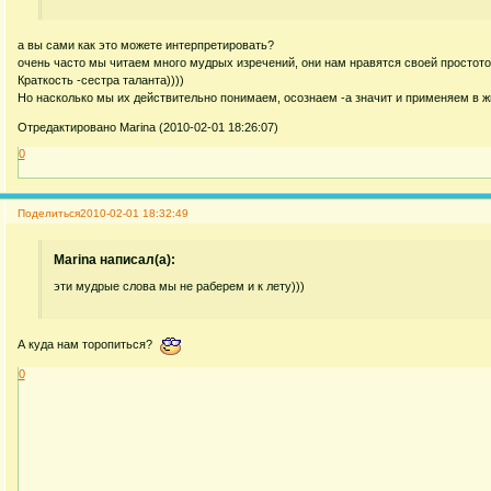
а вы сами как это можете интерпретировать?
очень часто мы читаем много мудрых изречений, они нам нравятся своей простото
Краткость -сестра таланта))))
Но насколько мы их действительно понимаем, осознаем -а значит и применяем в жизни
Отредактировано Marina (2010-02-01 18:26:07)
0
Поделиться
2010-02-01 18:32:49
Marina написал(а):
эти мудрые слова мы не раберем и к лету)))
А куда нам торопиться?
0