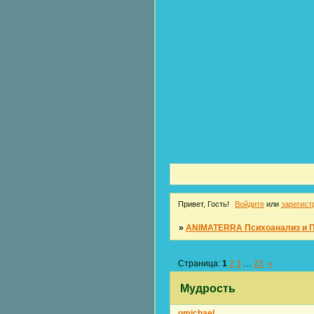
Привет, Гость!
Войдите
или
зарегист
»
ANIMATERRA Психоанализ и 
Страница:
1
2
3
…
23
»
Мудрость
omichael