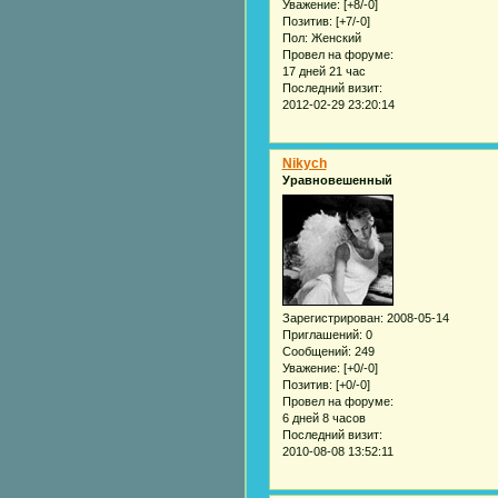
Уважение:
[+8/-0]
Позитив:
[+7/-0]
Пол:
Женский
Провел на форуме:
17 дней 21 час
Последний визит:
2012-02-29 23:20:14
Nikych
Уравновешенный
Зарегистрирован
: 2008-05-14
Приглашений:
0
Сообщений:
249
Уважение:
[+0/-0]
Позитив:
[+0/-0]
Провел на форуме:
6 дней 8 часов
Последний визит:
2010-08-08 13:52:11