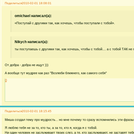
Поделиться
2010-02-01 18:08:01
omichael написал(а):
«Поступай с другими так, как хочешь, чтобы поступали с тобой».
Nikych написал(а):
ты поступаешь с другими так, как хочешь, чтобы с тобой.... а с тобой ТАК не 
От добра - добра не ищут )))
А вообще тут мудрее как раз "Возлюби ближнего, как самого себя"
0
Поделиться
2010-02-01 18:15:45
Миша создал тему про мудрость... но мне почему то сразу вспомнились эти фразы
Я люблю тебя не за то, кто ты, а за то, кто я, когда я с тобой.
Ни один человек не заслуживает твоих слез, а те, кто заслуживают, не заставят теб