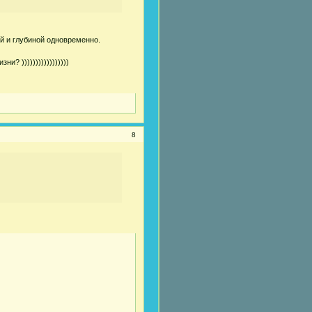
й и глубиной одновременно.
? )))))))))))))))))
8