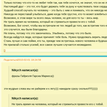
Только потому что кто-то не любит тебя так, как тебе хочется, не значит, что он не
Настоящий друг – это тот, кто будет держать тебя за руку и чувствовать твое сердц
Худший способ скучать по человеку – это быть с ним и понимать, что он никогда не
Никогда не переставай улыбаться, даже когда тебе грустно, кто-то может влюбитьс
Возможно, в этом мире ты всего лишь человек, но для кого-то ты – весь мир.
Не трать время на человека, который не стремиться провести его с тобой.
Возможно, Бог хочет, чтобы мы встречали не тех людей до того, как встретим того 
это случится, мы были благодарны.
Не плачь, потому что это закончилось. Улыбнись, потому что это было.
Всегда найдутся люди, которые причинят тебе боль. Нужно продолжать верить людя
Стань лучше и сам пойми, кто ты, прежде чем встретишь нового человека и будешь 
Не прилагай столько усилий, все самое лучшее случается неожиданно.
0
Поделиться
2010-02-01 18:24:58
Nikych написал(а):
фразы Габриэля Гарсиа Маркеса))
эти мудрые слова мы не раберем и к лету))) накидали сразу сколько!!!!!))))))
Nikych написал(а):
Не трать время на человека, который не стремиться провести его с тобой.