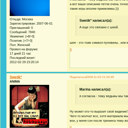
а вот ваше описание петли очень точно
такие игры вполне приемлимы.)))
Откуда:
Москва
Swetik* написал(а):
Зарегистрирован
: 2007-06-01
А еще это связано с шеей.
Приглашений:
0
Сообщений:
7840
Уважение:
[+8/-0]
Позитив:
[+7/-0]
шея - это тоже символ пуповины.. или
Пол:
Женский
Провел на форуме:
0
17 дней 21 час
Последний визит:
2012-02-29 23:20:14
Swetik*
Поделиться
2009-11-03 21:33:46
ANIMA
Marina написал(а):
я согласна - тему ведьмы мы так
Ну может кто-то выразит своё видение
Чего-то молчат все, хотя материала мы
вон, у меня сон после тренинга тему в
0