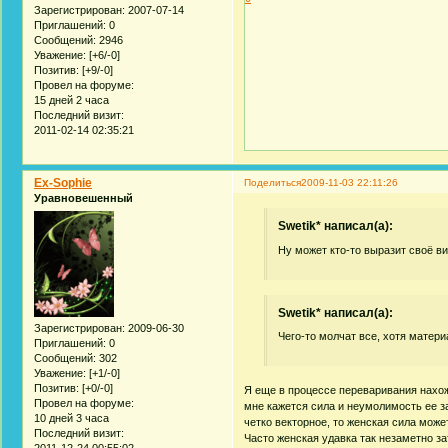
Зарегистрирован
: 2007-07-14
Приглашений:
0
Сообщений:
2946
Уважение:
[+6/-0]
Позитив:
[+9/-0]
Провел на форуме:
15 дней 2 часа
Последний визит:
2011-02-14 02:35:21
Ex-Sophie
Поделиться
2009-11-03 22:11:26
Уравновешенный
Swetik* написал(а):
Ну может кто-то выразит своё в
Swetik* написал(а):
Зарегистрирован
: 2009-06-30
Чего-то молчат все, хотя матери
Приглашений:
0
Сообщений:
302
Уважение:
[+1/-0]
Позитив:
[+0/-0]
Я еще в процессе переваривания нахожу
Провел на форуме:
мне кажется сила и неумолимость ее з
10 дней 3 часа
четко векторное, то женская сила може
Последний визит:
Часто женская удавка так незаметно з
2011-12-24 00:55:02