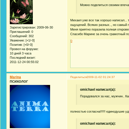
Можно поделиться своими впечат
Михаил уже все так хорошо написал... 
ощущений. Всяких разных.., но самый 
Зарегистрирован
: 2009-06-30
Меня приятно поразила полная откровен
Приглашений:
0
Спасибо Марине за очень грамотный по
Сообщений:
302
Уважение:
[+1/-0]
0
Позитив:
[+0/-0]
Провел на форуме:
10 дней 3 часа
Последний визит:
2011-12-24 00:55:02
Marina
Поделиться
2009-11-02 01:24:37
ПСИХОЛОГ
omichael написал(а):
Порадовался за нас, мужчин.. К
полностью согласна!!!!!! единодушие уд
omichael написал(а):