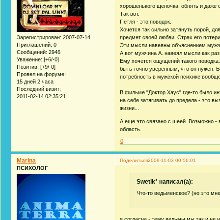
хорошенького щеночка, обнять и даже 
Так вот.
Петля - это поводок.
Хочется так сильно затянуть порой, дл
Зарегистрирован
: 2007-07-14
предмет своей любви. Страх его потери
Приглашений:
0
Эти мысли навеяны объяснением муж
Сообщений:
2946
А вот мужчина А. навеял мысли как ра
Уважение:
[+6/-0]
Ему хочется ощущений такого поводка. 
Позитив:
[+9/-0]
быть точно уверенным, что он нужен. Б
Провел на форуме:
потребность в мужской психике вообщ
15 дней 2 часа
Последний визит:
В фильме "Доктор Хаус" где-то было ин
2011-02-14 02:35:21
на себе затягивать до предела - это в
жизни...
А еще это связано с шеей. Возможно - 
область.
0
Marina
Поделиться
2009-11-03 00:56:01
ПСИХОЛОГ
Swetik* написал(а):
Что-то ведьменское? (но это мне
я согласна - тему ведьмы мы так и не 