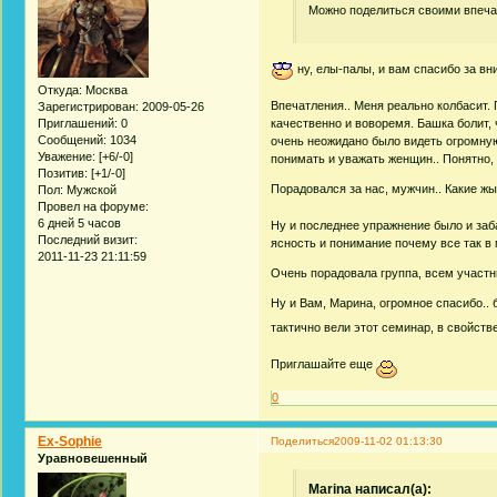
Можно поделиться своими впечат
ну, елы-палы, и вам спасибо за вн
Откуда:
Москва
Впечатления.. Меня реально колбасит. 
Зарегистрирован
: 2009-05-26
Приглашений:
0
качественно и воворемя. Башка болит, 
Сообщений:
1034
очень неожидано было видеть огромную 
Уважение:
[+6/-0]
понимать и уважать женщин.. Понятно,
Позитив:
[+1/-0]
Порадовался за нас, мужчин.. Какие ж
Пол:
Мужской
Провел на форуме:
6 дней 5 часов
Ну и последнее упражнение было и заб
Последний визит:
ясность и понимание почему все так в 
2011-11-23 21:11:59
Очень порадовала группа, всем участн
Ну и Вам, Марина, огромное спасибо.. 
тактично вели этот семинар, в свойст
Приглашайте еще
0
Ex-Sophie
Поделиться
2009-11-02 01:13:30
Уравновешенный
Marina написал(а):