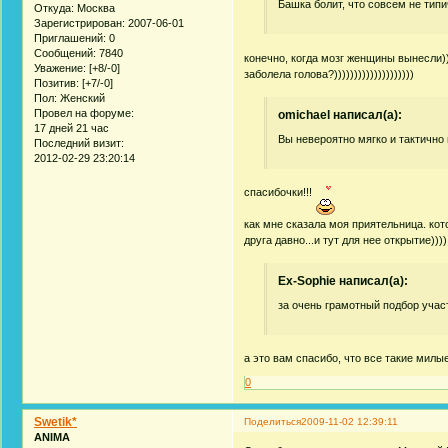
Башка болит, что совсем не типи
Откуда:
Москва
Зарегистрирован
: 2007-06-01
Приглашений:
0
Сообщений:
7840
конечно, когда мозг женщины вынесли))))
Уважение:
[+8/-0]
заболела голова?))))))))))))))))))))
Позитив:
[+7/-0]
Пол:
Женский
Провел на форуме:
omichael написал(а):
17 дней 21 час
Вы невероятно мягко и тактично
Последний визит:
2012-02-29 23:20:14
спасибочки!!!
как мне сказала моя приятельница. кото
друга давно...и тут для нее открытие))))
Ex-Sophie написал(а):
за очень грамотный подбор учас
а это вам спасибо, что все такие милы
0
Swetik*
Поделиться
2009-11-02 12:39:11
ANIMA