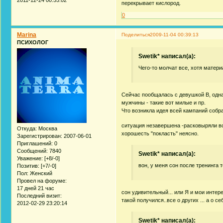
перекрывает кислород.
0
Marina
Поделиться
2009-11-04 00:39:13
ПСИХОЛОГ
Swetik* написал(а):
Чего-то молчат все, хотя матери
Сейчас пообщалась с девушкой В, одна
мужчины - такие вот милые и пр.
Что возникла идея всей кампаний собр
ситуация незавершена -расковыряли все 
Откуда:
Москва
хорошесть "покласть" неясно.
Зарегистрирован
: 2007-06-01
Приглашений:
0
Сообщений:
7840
Swetik* написал(а):
Уважение:
[+8/-0]
вон, у меня сон после тренинга 
Позитив:
[+7/-0]
Пол:
Женский
Провел на форуме:
17 дней 21 час
сон удивительный... или Я и мои интер
Последний визит:
такой получился..все о других ... а о се
2012-02-29 23:20:14
Swetik* написал(а):