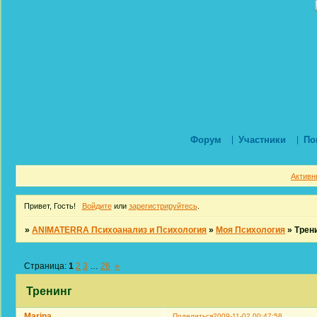
Форум
Участники
По
Активн
Привет, Гость!
Войдите
или
зарегистрируйтесь
.
»
ANIMATERRA Психоанализ и Психология
»
Моя Психология
»
Трен
Страница:
1
2
3
…
26
»
Тренинг
Marina
Поделиться
2009-11-02 00:47:58