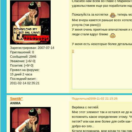
Спасибо нам всем во главе с Мариной Н
удовольствием еще раз поработали над
Пожалуйста за котлетки
, теперь м
Мне вчера кажется раньше всех хотелос
уснула (так рано)))
У меня очень приятные впечатления и 
люди стали вдруг ближе
У меня есть некоторые более детальные
Зарегистрирован
: 2007-07-14
0
Приглашений:
0
Сообщений:
2946
Уважение:
[+6/-0]
Позитив:
[+9/-0]
Провел на форуме:
15 дней 2 часа
Последний визит:
2011-02-14 02:35:21
Swetik*
Поделиться
2009-11-02 21:15:26
ANIMA
Верёвка с петлёй.
Мне этот элемент так и остался не до к
вспомнить какое определение этому. Чт
петля? или как мне более для себя как-
добро-во-зло...
Кстати вспомнила, мне когда-то так гов