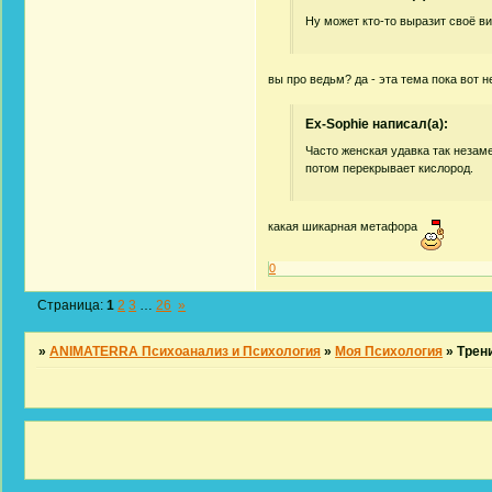
Ну может кто-то выразит своё в
вы про ведьм? да - эта тема пока вот не
Ex-Sophie написал(а):
Часто женская удавка так незам
потом перекрывает кислород.
какая шикарная метафора
0
Страница:
1
2
3
…
26
»
»
ANIMATERRA Психоанализ и Психология
»
Моя Психология
»
Трен