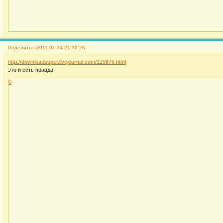
Поделиться
2011-01-24 21:32:26
http://downloadsuper.livejournal.com/129876.html
это и есть правда
0