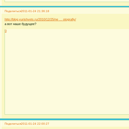
Поделиться
2011-01-24 21:36:18
http://blog.yurishvets.ru/2010/12/25/ne … otografiy/
а вот наше будущее?
0
Поделиться
2011-01-24 22:00:27