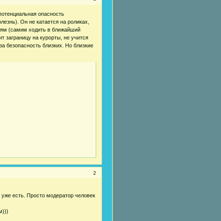
ь потенциальная опасность
лезнь). Он не катается на роликах,
етям (самим ходить в ближайший
ит заграницу на курорты, не учится
за безопасность близких. Но близкие
2
 уже есть. Просто модератор человек
)))