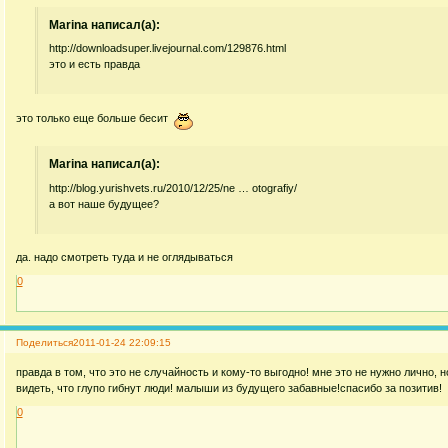
Marina написал(а):
http://downloadsuper.livejournal.com/129876.html
это и есть правда
это только еще больше бесит
Marina написал(а):
http://blog.yurishvets.ru/2010/12/25/ne … otografiy/
а вот наше будущее?
да. надо смотреть туда и не оглядываться
0
Поделиться
2011-01-24 22:09:15
правда в том, что это не случайность и кому-то выгодно! мне это не нужно лично, н
видеть, что глупо гибнут люди! малыши из будущего забавные!спасибо за позитив!
0