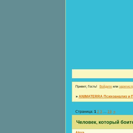
Привет, Гость!
Войдите
или
зарегист
»
ANIMATERRA Психоанализ и 
Страница:
1
2
3
…
19
»
Человек, который боит
Akva