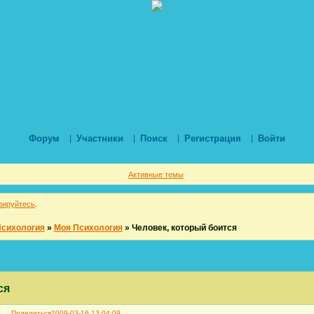
Форум
Участники
Поиск
Регистрация
Войти
Активные темы
рируйтесь
.
Психология
»
Моя Психология
»
Человек, который боится
ся
Поделиться
2009-03-16 13:04:09