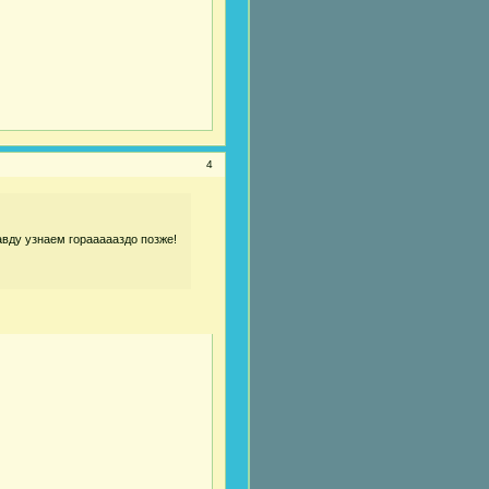
4
авду узнаем гораааааздо позже!