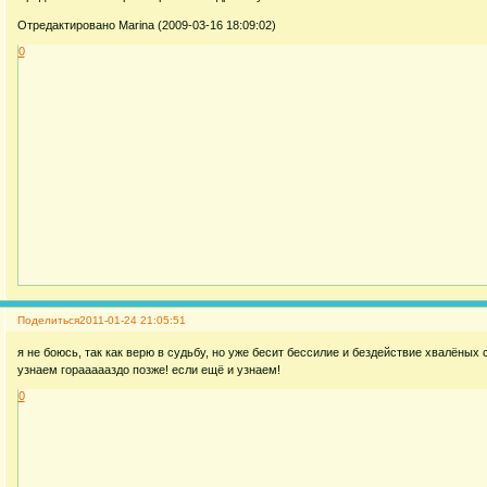
Отредактировано Marina (2009-03-16 18:09:02)
0
Поделиться
2011-01-24 21:05:51
я не боюсь, так как верю в судьбу, но уже бесит бессилие и бездействие хвалёных
узнаем гораааааздо позже! если ещё и узнаем!
0