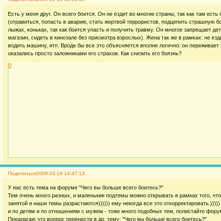
Есть у меня друг. Он всего боится. Он не ездит во многие страны, так как там ест
(отравиться, попасть в аварию, стать жертвой террористов, подцепить страшную бо
лыжах, коньках, так как боится упасть и получить травму. Он многое запрещает д
магазин, сидеть в кинозале без присмотра взрослых). Жена так же в рамках: не езд
водить машину, итп. Вроде бы все это объясняется вполне логично: он переживает 
оказались просто заложниками его страхов. Как снизить его боязнь?
0
Поделиться
2009-03-16 14:47:13
У нас есть тема на форуме "Чего вы больше всего боитесь?"
Тем очень много разных, и маленькие подтемы можно открывать в рамках того, что
занятой и наши темы разрастаются)))))) ему некогда все это откорректировать.)))))
и по детям и по отношениям с мужем - тоже много подобных тем, полистайте форум
Предлагаю это вопрос перенести в др. тему: "Чего вы больше всего боитесь?"