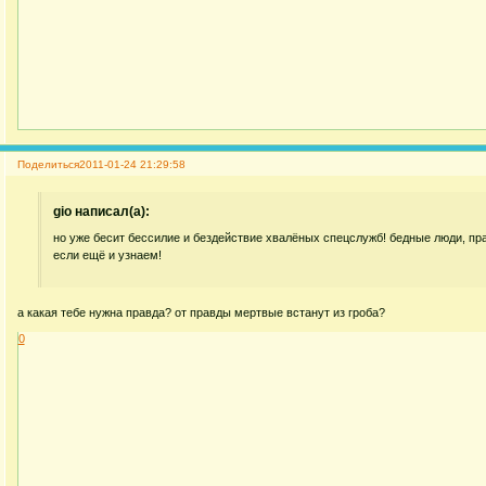
Поделиться
2011-01-24 21:29:58
gio написал(а):
но уже бесит бессилие и бездействие хвалёных спецслужб! бедные люди, пр
если ещё и узнаем!
а какая тебе нужна правда? от правды мертвые встанут из гроба?
0