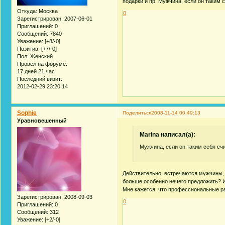
подарки и пр. Мужчина, если он таким се
Откуда:
Москва
0
Зарегистрирован
: 2007-06-01
Приглашений:
0
Сообщений:
7840
Уважение:
[+8/-0]
Позитив:
[+7/-0]
Пол:
Женский
Провел на форуме:
17 дней 21 час
Последний визит:
2012-02-29 23:20:14
Sophie
Поделиться
2008-11-14 00:49:13
Уравновешенный
Marina написал(а):
Мужчина, если он таким себя счит
Действительно, встречаются мужчины, 
больше особенно нечего предложить? И
Мне кажется, что профессиональные ра
Зарегистрирован
: 2008-09-03
0
Приглашений:
0
Сообщений:
312
Уважение:
[+2/-0]