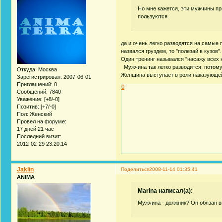
Но мне кажется, эти мужчины п
пользуются.
да и очень легко разводятся на самые
назвался груздем, то "полезай в кузов".
Один тренинг назывался "насажу всех на
Мужчина так легко разводится, потому 
Откуда:
Москва
Женщина выступает в роли наказующей
Зарегистрирован
: 2007-06-01
Приглашений:
0
0
Сообщений:
7840
Уважение:
[+8/-0]
Позитив:
[+7/-0]
Пол:
Женский
Провел на форуме:
17 дней 21 час
Последний визит:
2012-02-29 23:20:14
Jaklin
Поделиться
2008-11-14 01:35:41
ANIMA
Marina написал(а):
Мужчина - должник? Он обязан 