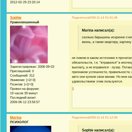
2012-02-29 23:20:14
Sophie
Поделиться
2008-11-14 01:01:36
Уравновешенный
Marina написал(а):
сколько барышень искренне счит
жизнь, а также квартиру, картину и
не помню в каком источнике я прочита
обязательств, т.е. "втравился" в ипот
Зарегистрирован
: 2008-09-03
выплату, а не втравился - лузер. Пот
Приглашений:
0
признаком успешности, правильности, 
Сообщений:
312
авто они купили свои женам. Но мне 
Уважение:
[+2/-0]
удовольствием этим пользуются.
Позитив:
[+2/-0]
0
Провел на форуме:
19 часов 39 минут
Последний визит:
2009-06-12 23:56:57
Marina
Поделиться
2008-11-14 01:12:00
ПСИХОЛОГ
Sophie написал(а):