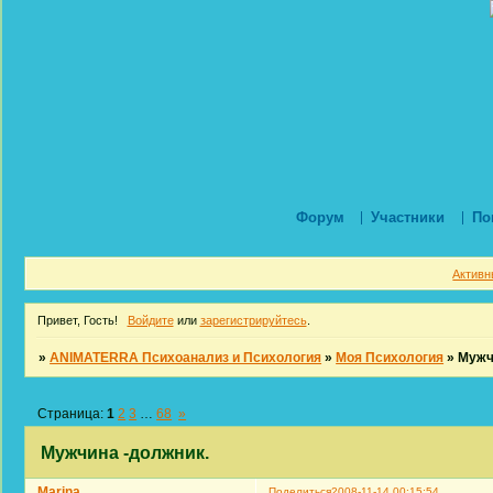
Форум
Участники
По
Активн
Привет, Гость!
Войдите
или
зарегистрируйтесь
.
»
ANIMATERRA Психоанализ и Психология
»
Моя Психология
»
Мужч
Страница:
1
2
3
…
68
»
Мужчина -должник.
Marina
Поделиться
2008-11-14 00:15:54