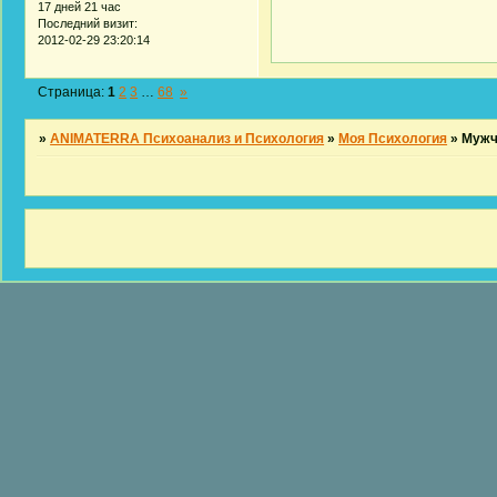
17 дней 21 час
Последний визит:
2012-02-29 23:20:14
Страница:
1
2
3
…
68
»
»
ANIMATERRA Психоанализ и Психология
»
Моя Психология
»
Мужч