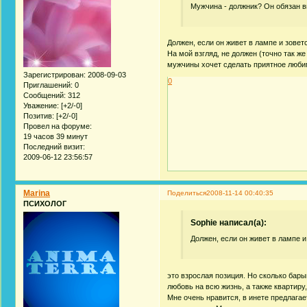
Мужчина - должник? Он обязан 
Должен, если он живет в лампе и зовет
На мой взгляд, не должен (точно так ж
мужчины хочет сделать приятное любим
Зарегистрирован
: 2008-09-03
0
Приглашений:
0
Сообщений:
312
Уважение:
[+2/-0]
Позитив:
[+2/-0]
Провел на форуме:
19 часов 39 минут
Последний визит:
2009-06-12 23:56:57
Marina
Поделиться
2008-11-14 00:40:35
ПСИХОЛОГ
Sophie написал(а):
Должен, если он живет в лампе и
это взрослая позиция. Но сколько бар
любовь на всю жизнь, а также квартиру, 
Мне очень нравится, в инете предлага