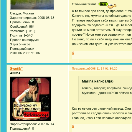
Отличная тема!
А то мы все про себя, да про себя: "Что
Откуда:
Москва
Конечно же, мужчина не обязан удовле
Зарегистрирован
: 2008-08-13
Я теперь наоборот себя веду, причем б
Приглашений:
0
подарить, то подарить и т.п. Где-то я 
Сообщений:
964
деньги на меня потратить. Я ему говор
Уважение:
[+0/-0]
прочее." Но он мне все равно купит, о
Позитив:
[+5/-0]
Не знаю, то ли я себя веду уже как ег
Провел на форуме:
Да и зачем его доить, я уже из этого 
3 дня 5 часов
Последний визит:
0
2010-06-20 21:19:06
Swetik*
Поделиться
2008-11-14 01:39:25
ANIMA
Marina написал(а):
теперь, говорит, полубила. "он с
Мужчина - должник? Он обязан 
Как то не совсем логичный вывод. Она
растопил ее сердце своей заботой и 
Главное, чтобы эти желания совпадал
Зарегистрирован
: 2007-07-14
0
Приглашений:
0