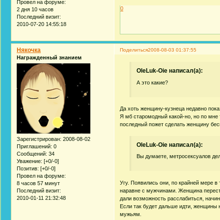
Провел на форуме:
0
2 дня 10 часов
Последний визит:
2010-07-20 14:55:18
Някочка
Поделиться
2008-08-03 01:37:55
Награжденный знанием
OleLuk-Oie написал(а):
А это какие?
Да хоть женщину-кузнеца недавно пока
Я мб старомодный какой-но, но по мне 
последный пожет сделать женщину бесп
Зарегистрирован
: 2008-08-02
OleLuk-Oie написал(а):
Приглашений:
0
Сообщений:
34
Вы думаете, метросексуалов де
Уважение:
[+0/-0]
Позитив:
[+0/-0]
Провел на форуме:
Угу. Появились они, по крайней мере 
8 часов 57 минут
наравне с мужчинами. Женщина переста
Последний визит:
2010-01-11 21:32:48
дали возможность расслабиться, начи
Если так будет дальше идти, женщины 
мужьям.