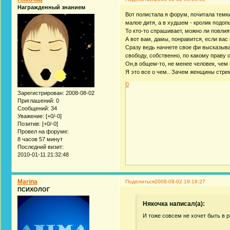
Награжденный знанием
Вот полистала я форум, почитала темки
малое дитя, а в худшем - кролик подоп
То кто-то спрашивает, можно ли повлият
А вот вам, дамы, понравится, если вас
Сразу ведь начнете свое фи высказыват
свободу, собственно, по какому праву 
Он,в общем-то, не менее человек, чем 
Я это все о чем.. Зачем женщины стр
0
Зарегистрирован
: 2008-08-02
Приглашений:
0
Сообщений:
34
Уважение:
[+0/-0]
Позитив:
[+0/-0]
Провел на форуме:
8 часов 57 минут
Последний визит:
2010-01-11 21:32:48
Marina
Поделиться
2008-08-02 19:18:27
ПСИХОЛОГ
Някочка написал(а):
И тоже совсем не хочет быть в р