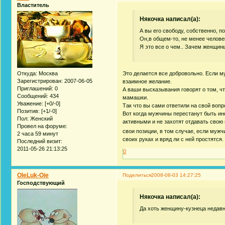
Властитель
Някочка написал(а):
А вы его свободу, собственно, п
Он,в общем-то, не менее человек
Я это все о чем.. Зачем женщи
Откуда:
Москва
Это делается все добровольно. Если му
Зарегистрирован
: 2007-06-05
взаимное желание.
Приглашений:
0
А ваши высказывания говорят о том, ч
Сообщений:
434
мамашки.
Уважение:
[+0/-0]
Так что вы сами ответили на свой вопр
Позитив:
[+1/-0]
Вот когда мужчины перестанут быть ин
Пол:
Женский
активными и не захотят отдавать свою
Провел на форуме:
свои позиции, в том случае, если мужч
2 часа 59 минут
своих руках и вряд ли с ней простятся.
Последний визит:
2011-05-26 21:13:25
0
OleLuk-Oie
Поделиться
2008-08-03 14:27:25
Господствующий
Някочка написал(а):
Да хоть женщину-кузнеца недавн