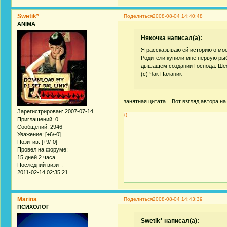
Swetik*
Поделиться
2008-08-04 14:40:48
ANIMA
Някочка написал(а):
Я рассказываю ей историю о мое
Родители купили мне первую рыб
дышащем создании Господа. Шест
(c) Чак Паланик
занятная цитата... Вот взгляд автора на
Зарегистрирован
: 2007-07-14
0
Приглашений:
0
Сообщений:
2946
Уважение:
[+6/-0]
Позитив:
[+9/-0]
Провел на форуме:
15 дней 2 часа
Последний визит:
2011-02-14 02:35:21
Marina
Поделиться
2008-08-04 14:43:39
ПСИХОЛОГ
Swetik* написал(а):