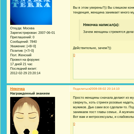
Вы в этом уверены?)) Вы слишком конк
тенденция, женщина занимает много му
Някочка написал(а):
Откуда:
Москва
Зачем женщины стремятся дела
Зарегистрирован
: 2007-06-01
Приглашений:
0
Сообщений:
7840
Уважение:
[+8/-0]
Действительно, зачем?))
Позитив:
[+7/-0]
0
Пол:
Женский
Провел на форуме:
17 дней 21 час
Последний визит:
2012-02-29 23:20:14
Някочка
Поделиться
2008-08-02 20:14:10
Награжденный знанием
Просто женщины сначала делают из муж
свернуть, хоть стринги розовые надеть
мужиков. Дык сами все сделали-то. По
занимаем пост главы семьи.. А мужчин
Вот вам и метросексуалы, и слабовол
0