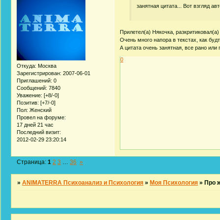
занятная цитата... Вот взгляд ав
Прилетел(а) Някочка, разкритиковал(а) 
Очень много напора в текстах, как буд
А цитата очень занятная, все рано или 
0
Откуда:
Москва
Зарегистрирован
: 2007-06-01
Приглашений:
0
Сообщений:
7840
Уважение:
[+8/-0]
Позитив:
[+7/-0]
Пол:
Женский
Провел на форуме:
17 дней 21 час
Последний визит:
2012-02-29 23:20:14
Страница:
1
2
3
…
36
»
»
ANIMATERRA Психоанализ и Психология
»
Моя Психология
»
Про 