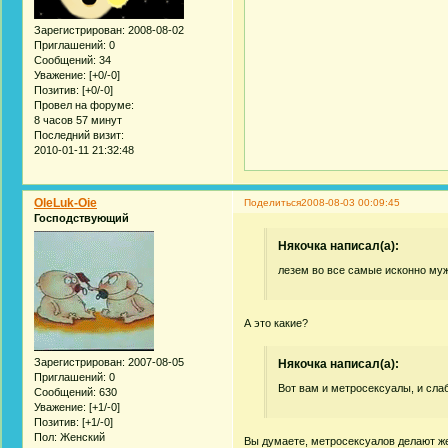
Зарегистрирован
: 2008-08-02
Приглашений:
0
Сообщений:
34
Уважение:
[+0/-0]
Позитив:
[+0/-0]
Провел на форуме:
8 часов 57 минут
Последний визит:
2010-01-11 21:32:48
OleLuk-Oie
Поделиться
2008-08-03 00:09:45
Господствующий
Някочка написал(а):
лезем во все самые исконно му
А это какие?
Зарегистрирован
: 2007-08-05
Някочка написал(а):
Приглашений:
0
Вот вам и метросексуалы, и сл
Сообщений:
630
Уважение:
[+1/-0]
Позитив:
[+1/-0]
Пол:
Женский
Вы думаете, метросексуалов делают ж