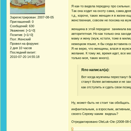
Я как-то видела передачу про сильных 
Так она ходит на охоту сама, сама дров
т.д., короче, таких женщин я в жизни е
Зарегистрирован
: 2007-08-05
женственная, совсем не похожа на мужи
Приглашений:
0
Сообщений:
630
женщина в этой передаче занимала важ
Уважение:
[+1/-0]
авторитетная. Но как только она захо
Позитив:
[+1/-0]
маму и жену (муж, кстати, тоже в мил
Пол:
Женский
Провел на форуме:
немецком языке, я бы сюда вставила с
2 дня 10 часов
Я не верю, что женщины, влазя в мужс
Последний визит:
желание. К тому же, время идет, все м
2010-07-20 14:55:18
только моя, таких много).
Яло написал(а):
Вот когда мужчины перестанут б
станут более активными и не за
как отступить и сдать свои пози
Ну, может-быть не стоит так обобщать.
инфантильным, а взрослым, активным,
своего Сережу каким видешь?
Отредактировано OleLuk-Oie (2008-08-0
0