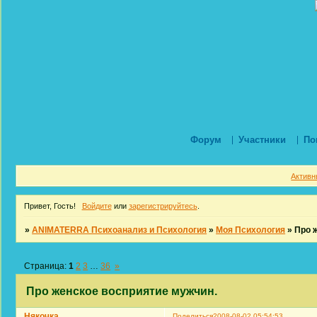
Форум
Участники
По
Активн
Привет, Гость!
Войдите
или
зарегистрируйтесь
.
»
ANIMATERRA Психоанализ и Психология
»
Моя Психология
»
Про 
Страница:
1
2
3
…
36
»
Про женское восприятие мужчин.
Някочка
Поделиться
2008-08-02 05:54:53