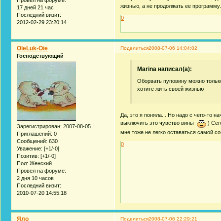
жизнью, а не продолжать ее программу.
17 дней 21 час
Последний визит:
0
2012-02-29 23:20:14
OleLuk-Oie
Поделиться
2008-07-06 14:04:02
Господствующий
Marina написал(а):
Оборвать пуповину можно только
хотите жить своей жизнью
Да, это я поняла... Но надо с чего-то 
выключить это чувство вины
) Сег
Зарегистрирован
: 2007-08-05
мне тоже не легко оставаться самой со
Приглашений:
0
Сообщений:
630
0
Уважение:
[+1/-0]
Позитив:
[+1/-0]
Пол:
Женский
Провел на форуме:
2 дня 10 часов
Последний визит:
2010-07-20 14:55:18
Яло
Поделиться
2008-07-06 22:29:21