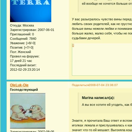
ей вообще не хочется больше от
У вас разыгралось чувство вины перед н
любить своих родителей, как не груст
Откуда:
Москва
больше вины нежели любви и понимания.
Зарегистрирован
: 2007-06-01
больше жалко, жалко себя, чтобы не по
Приглашений:
0
судьбами дочерей.
Сообщений:
7840
Уважение:
[+8/-0]
0
Позитив:
[+7/-0]
Пол:
Женский
Провел на форуме:
17 дней 21 час
Последний визит:
2012-02-29 23:20:14
OleLuk-Oie
Поделиться
2008-07-04 23:36:07
Господствующий
Marina написал(а):
А вы все хотите ей угодить, как
Знаете, я прочитала Ваш ответ и вспом
иголках лежала и прислушивалась к каж
значит что-то ей мешает. Выгоняла кош
Зарегистрирован
: 2007-08-05