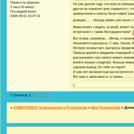
Провел на форуме:
Но уже долгие годы эта игра не прекращае
3 часа 50 минут
другое не помагает мне справится с эт
Последний визит:
нравоучения и советы были пофиг! (как
2008-09-01 16:47:31
реакции........ Иногда прямо уже назло 
Мама может следить за мной, может под
встречался с таким беспардонством?
Вот вчера, например.... Вечер, я начи
Начинаются распросы: С кем, Зачем, К
Интерес возрастает, распросы продолжа
Пришла домой в ожидании очередной пор
рассказывать про своего нового знакомо
мной в окошко следила!). Больше мама 
сделала вывод: Он тебе не пара!!!
И уже нет желания еще раз встретится 
Вот вам и зависимость от мамы.................
0
Страница:
1
2
3
…
51
»
»
ANIMATERRA Психоанализ и Психология
»
Моя Психология
»
Дочк