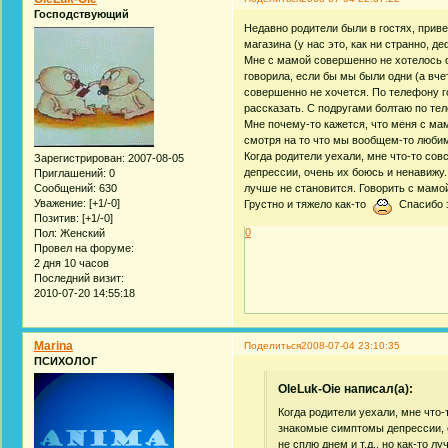
Господствующий
Недавно родители были в гостях, приве
магазина (у нас это, как ни странно, д
Мне с мамой совершенно не хотелось об
говорила, если бы мы были одни (а вче
совершенно не хочется. По телефону го
рассказать. С подругами болтаю по те
Мне почему-то кажется, что меня с мам
смотря на то что мы вообщем-то любим 
Когда родители уехали, мне что-то со
Зарегистрирован
: 2007-08-05
депрессии, очень их боюсь и ненавижу. 
Приглашений:
0
Сообщений:
630
лучше не становится. Говорить с мамо
Уважение:
[+1/-0]
Грустно и тяжело как-то
Спасибо з
Позитив:
[+1/-0]
0
Пол:
Женский
Провел на форуме:
2 дня 10 часов
Последний визит:
2010-07-20 14:55:18
Marina
Поделиться
2008-07-04 23:10:35
ПСИХОЛОГ
OleLuk-Oie написал(а):
Когда родители уехали, мне что
знакомые симптомы депрессии, о
не сплю днем и т.д., но как-то 