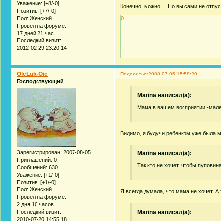
Уважение:
[+8/-0]
Конечно, можно.... Но вы сами не отпу
Позитив:
[+7/-0]
0
Пол:
Женский
Провел на форуме:
17 дней 21 час
Последний визит:
2012-02-29 23:20:14
OleLuk-Oie
Поделиться
2008-07-05 15:58:20
Господствующий
Marina написал(а):
Мама в вашем восприятии -мален
Видимо, я будучи ребенком уже была 
Зарегистрирован
: 2007-08-05
Marina написал(а):
Приглашений:
0
Так кто не хочет, чтобы пупови
Сообщений:
630
Уважение:
[+1/-0]
Позитив:
[+1/-0]
Пол:
Женский
Я всегда думала, что мама не хочет. А 
Провел на форуме:
2 дня 10 часов
Последний визит:
Marina написал(а):
2010-07-20 14:55:18