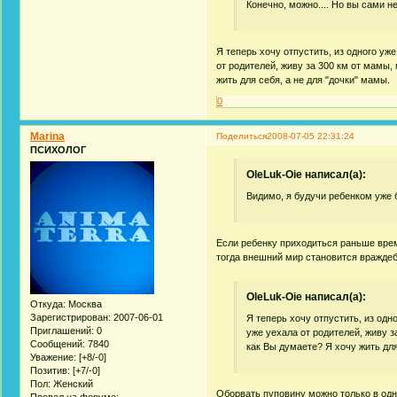
Конечно, можно.... Но вы сами н
Я теперь хочу отпустить, из одного уже
от родителей, живу за 300 км от мамы,
жить для себя, а не для "дочки" мамы.
0
Marina
Поделиться
2008-07-05 22:31:24
ПСИХОЛОГ
OleLuk-Oie написал(а):
Видимо, я будучи ребенком уже
Если ребенку приходиться раньше врем
тогда внешний мир становится враждеб
OleLuk-Oie написал(а):
Откуда:
Москва
Зарегистрирован
: 2007-06-01
Я теперь хочу отпустить, из одн
Приглашений:
0
уже уехала от родителей, живу з
Сообщений:
7840
как Вы думаете? Я хочу жить для
Уважение:
[+8/-0]
Позитив:
[+7/-0]
Пол:
Женский
Оборвать пуповину можно только в одно
Провел на форуме: