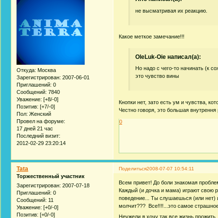
не высматривая их реакцию.
Какое меткое замечание!!!
OleLuk-Oie написал(а):
Но надо с чего-то начинать (к с
Откуда:
Москва
это чувство вины
Зарегистрирован
: 2007-06-01
Приглашений:
0
Сообщений:
7840
Уважение:
[+8/-0]
Кнопки нет, зато есть ум и чувства, ко
Позитив:
[+7/-0]
Честно говоря, это большая внутрення
Пол:
Женский
Провел на форуме:
0
17 дней 21 час
Последний визит:
2012-02-29 23:20:14
Tata
Поделиться
2008-07-07 10:54:11
Торжественный участник
Всем привет! До боли знакомая проблема
Зарегистрирован
: 2007-07-18
Каждый (и дочка и мама) играют свою р
Приглашений:
0
поведение... Ты слушаешься (или нет) 
Сообщений:
11
молчит??? Все!!!!...это самое страшное
Уважение:
[+0/-0]
Позитив:
[+0/-0]
Неужели я хочу так все жизнь прожит