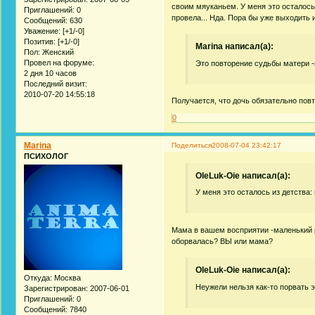
своим мяуканьем. У меня это осталось и
Приглашений:
0
провела... Нда. Пора бы уже выходить и
Сообщений:
630
Уважение:
[+1/-0]
Позитив:
[+1/-0]
Marina написал(а):
Пол:
Женский
Провел на форуме:
Это повторение судьбы матери -
2 дня 10 часов
Последний визит:
2010-07-20 14:55:18
Получается, что дочь обязательно пов
0
Marina
Поделиться
2008-07-04 23:42:17
ПСИХОЛОГ
OleLuk-Oie написал(а):
У меня это осталось из детства: 
Мама в вашем восприятии -маленький ре
оборвалась? ВЫ или мама?
OleLuk-Oie написал(а):
Откуда:
Москва
Неужели нельзя как-то порвать э
Зарегистрирован
: 2007-06-01
Приглашений:
0
Сообщений:
7840