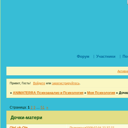
Форум
Участники
По
Активн
Привет, Гость!
Войдите
или
зарегистрируйтесь
.
»
ANIMATERRA Психоанализ и Психология
»
Моя Психология
»
Дочк
Страница:
1
2
3
…
51
»
Дочки-матери
OleLuk-Oie
Поделиться
2008-07-04 22:37:22