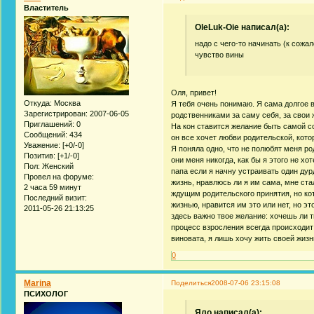
Властитель
OleLuk-Oie написал(а):
надо с чего-то начинать (к сожа
чувство вины
Оля, привет!
Откуда:
Москва
Я тебя очень понимаю. Я сама долгое
Зарегистрирован
: 2007-06-05
родственниками за саму себя, за свои 
Приглашений:
0
На кон ставится желание быть самой со
Сообщений:
434
он все хочет любви родительской, кото
Уважение:
[+0/-0]
Я поняла одно, что не полюбят меня ро
Позитив:
[+1/-0]
они меня никогда, как бы я этого не хо
Пол:
Женский
папа если я начну устраивать один дур
Провел на форуме:
жизнь, нравлюсь ли я им сама, мне ста
2 часа 59 минут
ждущим родительского принятия, но кот
Последний визит:
жизнью, нравится им это или нет, но э
2011-05-26 21:13:25
здесь важно твое желание: хочешь ли т
процесс взросления всегда происходит 
виновата, я лишь хочу жить своей жизн
0
Marina
Поделиться
2008-07-06 23:15:08
ПСИХОЛОГ
Яло написал(а):