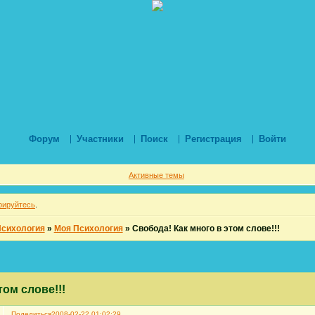
Форум
Участники
Поиск
Регистрация
Войти
Активные темы
рируйтесь
.
Психология
»
Моя Психология
»
Свобода! Как много в этом слове!!!
том слове!!!
Поделиться
2008-02-22 01:02:29