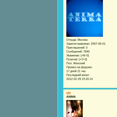
Откуда:
Москва
Зарегистрирован
: 2007-06-01
Приглашений:
0
Сообщений:
7840
Уважение:
[+8/-0]
Позитив:
[+7/-0]
Пол:
Женский
Провел на форуме:
17 дней 21 час
Последний визит:
2012-02-29 23:20:14
gio
ANIMA