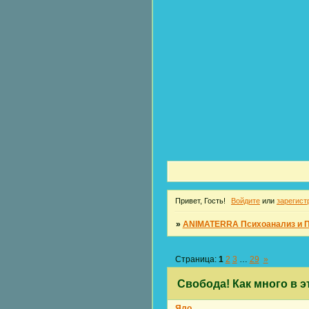
Привет, Гость!
Войдите
или
зарегист
»
ANIMATERRA Психоанализ и 
Страница:
1
2
3
…
29
»
Свобода! Как много в э
Яло