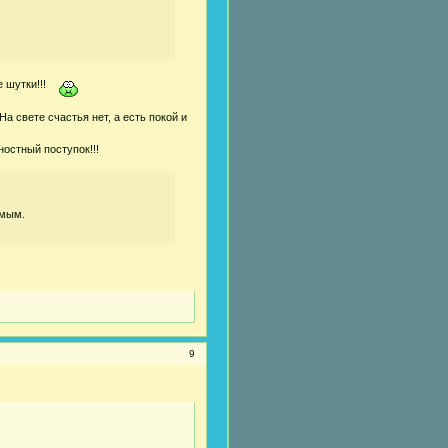
 шутки!!!
а свете счастья нет, а есть покой и
остный поступок!!!
имым.
9