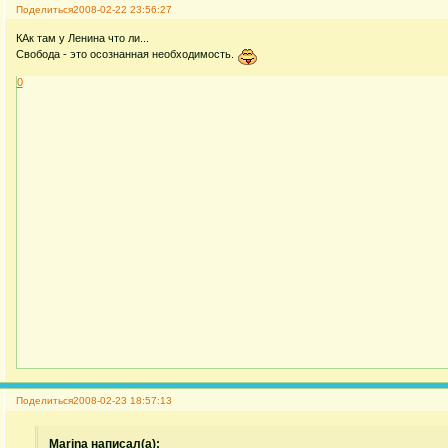
Поделиться
2008-02-22 23:56:27
КАк там у Ленина что ли...
Свобода - это осознанная необходимость.
0
Поделиться
2008-02-23 18:57:13
Marina написал(а):