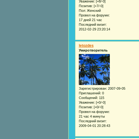
Уважение:
[+8/-0]
Позитив:
[+7/-0]
Пол:
Женский
Провел на форуме:
17 дней 21 час
Последний визит:
2012-02-29 23:20:14
letozdes
Умиротворитель
Зарегистрирован
: 2007-09-05
Приглашений:
0
Сообщений:
115
Уважение:
[+0/-0]
Позитив:
[+0/-0]
Провел на форуме:
21 час 4 минуты
Последний визит:
2009-04-01 20:28:43