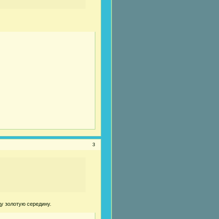
3
ду золотую середину.