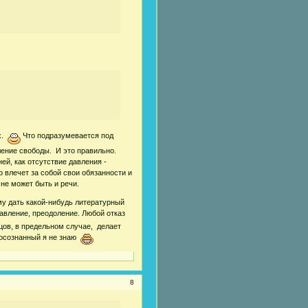
х.
Что подразумевается под
ление свободы. И это правильно.
ей, как отсутствие давления -
р влечет за собой свои обязанности и
 не может быть и речи.
му дать какой-нибудь литературный
авление, преодоление. Любой отказ
цов, в предельном случае, делает
 осознанный я не знаю
8