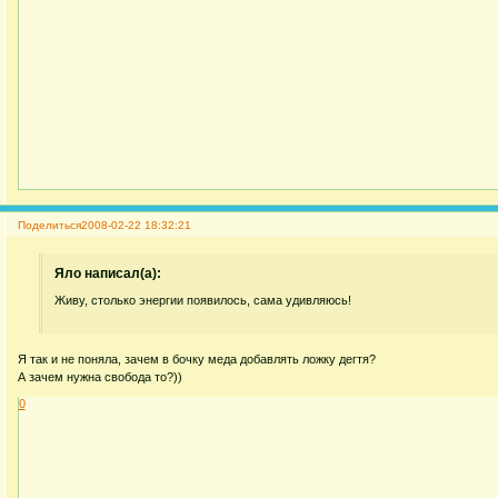
Поделиться
2008-02-22 18:32:21
Яло написал(а):
Живу, столько энергии появилось, сама удивляюсь!
Я так и не поняла, зачем в бочку меда добавлять ложку дегтя?
А зачем нужна свобода то?))
0