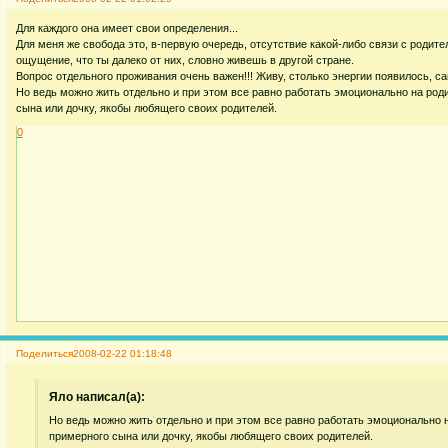
Для каждого она имеет свои определения...
Для меня же свобода это, в-первую очередь, отсутствие какой-либо связи с родите
ощущение, что ты далеко от них, словно живешь в другой стране.
Вопрос отдельного проживания очень важен!!! Живу, столько энергии появилось, с
Но ведь можно жить отдельно и при этом все равно работать эмоционально на роди
сына или дочку, якобы любящего своих родителей.
0
Поделиться
2008-02-22 01:18:48
Яло написал(а):
Но ведь можно жить отдельно и при этом все равно работать эмоционально н
примерного сына или дочку, якобы любящего своих родителей.