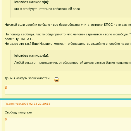
letozdes написал(а):
кто ж его будет читать по собственной воле
Никакой воли своей и не было - все были обязаны учить, история КПСС - это вам не
По поводу свободы. Как то общепринято, что человек стремится к воле и свободе. "Н
воля!" Пушкин А.С.
Но разве это так? Еще Ницше отметил, что большинство людей не способно на личн
letozdes написал(а):
Любой отказ от преодоления, от обязанностей делает легкое бытие невынос
Да, мы жаждем зависимостей...
0
Поделиться
2008-02-23 22:29:18
Свободу попугаям!
0