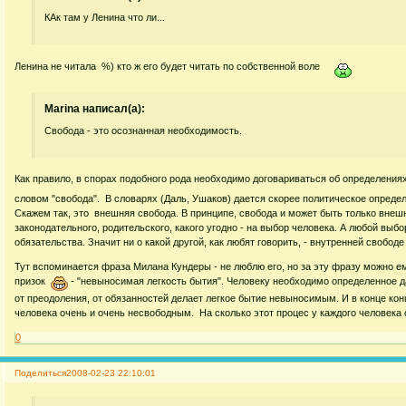
КАк там у Ленина что ли...
Ленина не читала %) кто ж его будет читать по собственной воле
Marina написал(а):
Свобода - это осознанная необходимость.
Как правило, в спорах подобного рода необходимо договариваться об определения
словом "свобода". В словарях (Даль, Ушаков) дается скорее политическое опреде
Скажем так, это внешняя свобода. В принципе, свобода и может быть только внешн
законодательного, родительского, какого угодно - на выбор человека. А любой выбо
обязательства. Значит ни о какой другой, как любят говорить, - внутренней свободе
Тут вспоминается фраза Милана Кундеры - не люблю его, но за эту фразу можно е
призок
- "невыносимая легкость бытия". Человеку необходимо определенное д
от преодоления, от обязанностей делает легкое бытие невыносимым. И в конце кон
человека очень и очень несвободным. На сколько этот процес у каждого человека
0
Поделиться
2008-02-23 22:10:01