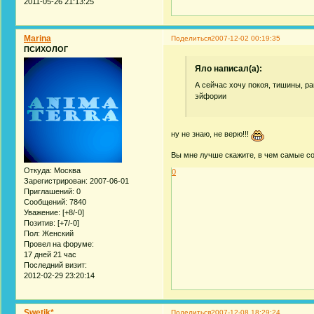
2011-05-26 21:13:25
Marina
Поделиться
2007-12-02 00:19:35
ПСИХОЛОГ
Яло написал(а):
А сейчас хочу покоя, тишины, ра
эйфории
ну не знаю, не верю!!!
Вы мне лучше скажите, в чем самые 
Откуда:
Москва
0
Зарегистрирован
: 2007-06-01
Приглашений:
0
Сообщений:
7840
Уважение:
[+8/-0]
Позитив:
[+7/-0]
Пол:
Женский
Провел на форуме:
17 дней 21 час
Последний визит:
2012-02-29 23:20:14
Swetik*
Поделиться
2007-12-08 18:29:24