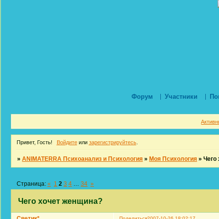
Форум
Участники
По
Активн
Привет, Гость!
Войдите
или
зарегистрируйтесь
.
»
ANIMATERRA Психоанализ и Психология
»
Моя Психология
»
Чего
Страница:
«
1
2
3
4
…
34
»
Чего хочет женщина?
Светик*
Поделиться
2007-10-26 18:02:17