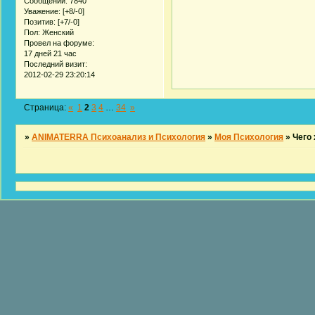
Сообщений:
7840
Уважение:
[+8/-0]
Позитив:
[+7/-0]
Пол:
Женский
Провел на форуме:
17 дней 21 час
Последний визит:
2012-02-29 23:20:14
Страница:
«
1
2
3
4
…
34
»
»
ANIMATERRA Психоанализ и Психология
»
Моя Психология
»
Чего