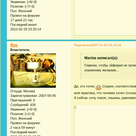
Уважение:
[+8/-0]
Позитив:
[+7/-0]
Пол:
Женский
Провел на форуме:
17 дней 21 час
Последний визит:
2012-02-29 23:20:14
Яло
Поделиться
2007-11-30 23:15:24
Властитель
Marina написал(а):
Главное, чтобы эйфория не затм
огромному желанию...
Да, это точно
Скорее, соответствов
Откуда:
Москва
моя практика, что человек хочет (созна
Зарегистрирован
: 2007-06-05
А сейчас хочу покоя, тишины, равнове
Приглашений:
0
Сообщений:
434
0
Уважение:
[+0/-0]
Позитив:
[+1/-0]
Пол:
Женский
Провел на форуме:
2 часа 59 минут
Последний визит: