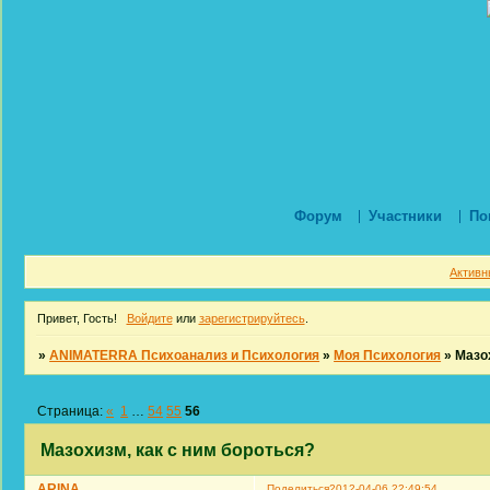
Форум
Участники
По
Активн
Привет, Гость!
Войдите
или
зарегистрируйтесь
.
»
ANIMATERRA Психоанализ и Психология
»
Моя Психология
»
Мазох
Страница:
«
1
…
54
55
56
Мазохизм, как с ним бороться?
ARINA
Поделиться
2012-04-06 22:49:54