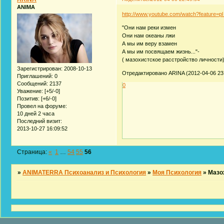
ANIMA
http://www.youtube.com/watch?feature=p
"Они нам реки измен
Они нам океаны лжи
А мы им веру взамен
А мы им посвящаем жизнь..."-
( мазохистское расстройство личности
Зарегистрирован
: 2008-10-13
Отредактировано ARINA (2012-04-06 23:
Приглашений:
0
Сообщений:
2137
0
Уважение:
[+5/-0]
Позитив:
[+6/-0]
Провел на форуме:
10 дней 2 часа
Последний визит:
2013-10-27 16:09:52
Страница:
«
1
…
54
55
56
»
ANIMATERRA Психоанализ и Психология
»
Моя Психология
»
Мазох