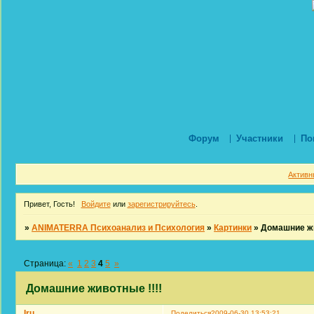
Форум
Участники
По
Активн
Привет, Гость!
Войдите
или
зарегистрируйтесь
.
»
ANIMATERRA Психоанализ и Психология
»
Картинки
»
Домашние жи
Страница:
«
1
2
3
4
5
»
Домашние животные !!!!
Iru
Поделиться
2009-06-30 13:53:21