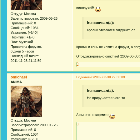
вислоухий!
Откуда:
Москва
Зарегистрирован
: 2009-05-26
Iru написал(а):
Приглашений:
0
Сообщений:
1034
Кролик отказался загружаться
Уважение:
[+6/-0]
Позитив:
[+1/-0]
Пол:
Мужской
Провел на форуме:
Кролик и конь не хотят на форум, а по
6 дней 5 часов
Последний визит:
Отредактировано omichael (2009-06-30 
2011-11-23 21:11:59
0
omichael
Поделиться
2009-06-30 22:30:09
ANIMA
Iru написал(а):
Не приручается чего-то
А вы его не кормите
Откуда:
Москва
0
Зарегистрирован
: 2009-05-26
Приглашений:
0
Сообщений:
1034
Уважение:
[+6/-0]