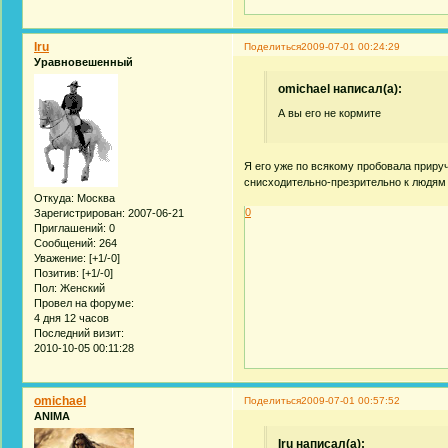
Iru
Поделиться
2009-07-01 00:24:29
Уравновешенный
omichael написал(а):
А вы его не кормите
Я его уже по всякому пробовала прируча
снисходительно-презрительно к людя
Откуда:
Москва
0
Зарегистрирован
: 2007-06-21
Приглашений:
0
Сообщений:
264
Уважение:
[+1/-0]
Позитив:
[+1/-0]
Пол:
Женский
Провел на форуме:
4 дня 12 часов
Последний визит:
2010-10-05 00:11:28
omichael
Поделиться
2009-07-01 00:57:52
ANIMA
Iru написал(а):