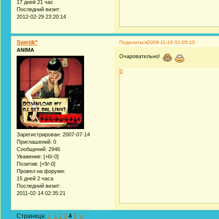
17 дней 21 час
Последний визит:
2012-02-29 23:20:14
Swetik*
Поделиться
2009-11-19 01:05:10
ANIMA
Очаровательно!
0
Зарегистрирован
: 2007-07-14
Приглашений:
0
Сообщений:
2946
Уважение:
[+6/-0]
Позитив:
[+9/-0]
Провел на форуме:
15 дней 2 часа
Последний визит:
2011-02-14 02:35:21
Страница:
«
1
2
3
4
5
»