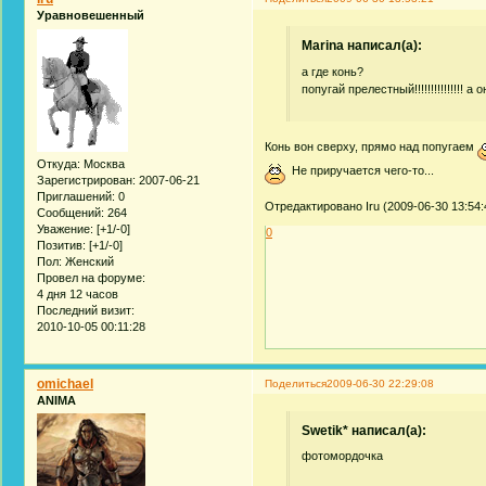
Уравновешенный
Marina написал(а):
а где конь?
попугай прелестный!!!!!!!!!!!!!!! а
Конь вон сверху, прямо над попугаем
Откуда:
Москва
Не приручается чего-то...
Зарегистрирован
: 2007-06-21
Приглашений:
0
Отредактировано Iru (2009-06-30 13:54:
Сообщений:
264
Уважение:
[+1/-0]
0
Позитив:
[+1/-0]
Пол:
Женский
Провел на форуме:
4 дня 12 часов
Последний визит:
2010-10-05 00:11:28
omichael
Поделиться
2009-06-30 22:29:08
ANIMA
Swetik* написал(а):
фотомордочка