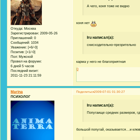
А чего, коня тоже не видно
коня нет
Откуда:
Москва
Зарегистрирован
: 2009-05-26
Iru написал(а):
Приглашений:
0
Сообщений:
1034
снисходительно-презрительно
Уважение:
[+6/-0]
Позитив:
[+1/-0]
Пол:
Мужской
Провел на форуме:
карма у него не благоприятная
6 дней 5 часов
0
Последний визит:
2011-11-23 21:11:59
Marina
Поделиться
2009-07-01 01:30:27
ПСИХОЛОГ
Iru написал(а):
Попугаище средних размеров, где
большой попугай, оказывается....и клюв