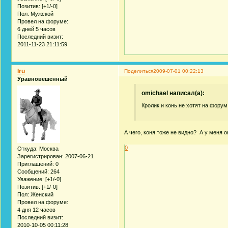
Позитив:
[+1/-0]
Пол:
Мужской
Провел на форуме:
6 дней 5 часов
Последний визит:
2011-11-23 21:11:59
Iru
Поделиться
2009-07-01 00:22:13
Уравновешенный
omichael написал(а):
Кролик и конь не хотят на форум
А чего, коня тоже не видно? А у меня он
0
Откуда:
Москва
Зарегистрирован
: 2007-06-21
Приглашений:
0
Сообщений:
264
Уважение:
[+1/-0]
Позитив:
[+1/-0]
Пол:
Женский
Провел на форуме:
4 дня 12 часов
Последний визит:
2010-10-05 00:11:28