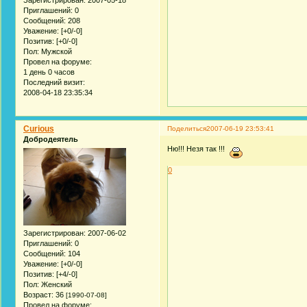
Зарегистрирован
: 2007-05-18
Приглашений:
0
Сообщений:
208
Уважение:
[+0/-0]
Позитив:
[+0/-0]
Пол:
Мужской
Провел на форуме:
1 день 0 часов
Последний визит:
2008-04-18 23:35:34
Curious
Поделиться
2007-06-19 23:53:41
Добродеятель
Ню!!! Незя так !!!
0
Зарегистрирован
: 2007-06-02
Приглашений:
0
Сообщений:
104
Уважение:
[+0/-0]
Позитив:
[+4/-0]
Пол:
Женский
Возраст:
36
[1990-07-08]
Провел на форуме: