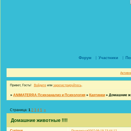
Форум
Участники
По
Активн
Привет, Гость!
Войдите
или
зарегистрируйтесь
.
»
ANIMATERRA Психоанализ и Психология
»
Картинки
»
Домашние жи
Страница:
1
2
3
4
5
»
Домашние животные !!!!
Curious
Поделиться
2007-06-19 23:44:12