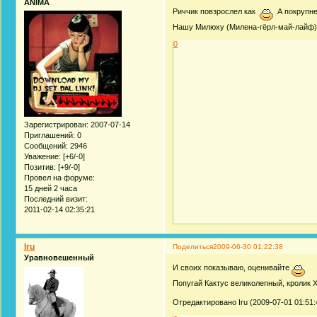
ANIMA
Риччик повзрослел как
А покрупне
Нашу Милюху (Милена-гёрл-май-лайф)))
0
Зарегистрирован
: 2007-07-14
Приглашений:
0
Сообщений:
2946
Уважение:
[+6/-0]
Позитив:
[+9/-0]
Провел на форуме:
15 дней 2 часа
Последний визит:
2011-02-14 02:35:21
Iru
Поделиться
2009-06-30 01:22:38
Уравновешенный
И своих показываю, оценивайте
Попугай Кактус великолепный, кролик 
Отредактировано Iru (2009-07-01 01:51: