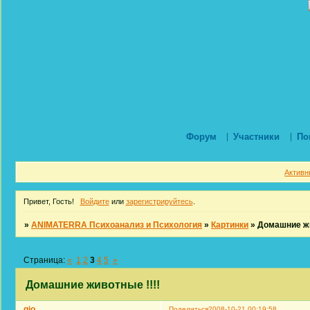
Форум
Участники
По
Активн
Привет, Гость!
Войдите
или
зарегистрируйтесь
.
»
ANIMATERRA Психоанализ и Психология
»
Картинки
»
Домашние жи
Страница:
«
1
2
3
4
5
»
Домашние животные !!!!
gio
Поделиться
2008-10-21 00:19:58