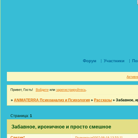
Форум
Участники
По
Активн
Привет, Гость!
Войдите
или
зарегистрируйтесь
.
»
ANIMATERRA Психоанализ и Психология
»
Рассказы
»
Забавное, 
Страница:
1
Забавное, ироничное и просто смешное
Светик*
Поделиться
2007-06-19 13:53:11