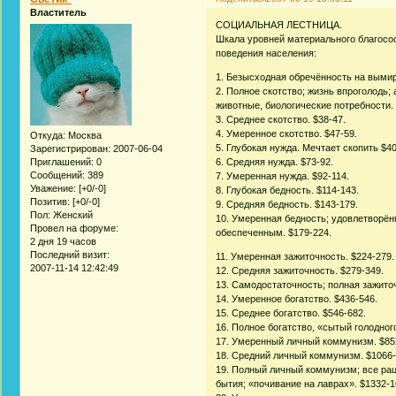
Властитель
СОЦИАЛЬНАЯ ЛЕСТНИЦА.
Шкала уровней материального благосос
поведения населения:
1. Безысходная обречённость на вымир
2. Полное скотство; жизнь впроголодь;
животные, биологические потребности. 
3. Среднее скотство. $38-47.
4. Умеренное скотство. $47-59.
Откуда:
Москва
5. Глубокая нужда. Мечтает скопить $4
Зарегистрирован
: 2007-06-04
Приглашений:
0
6. Средняя нужда. $73-92.
Сообщений:
389
7. Умеренная нужда. $92-114.
Уважение:
[+0/-0]
8. Глубокая бедность. $114-143.
Позитив:
[+0/-0]
9. Средняя бедность. $143-179.
Пол:
Женский
10. Умеренная бедность; удовлетворён
Провел на форуме:
обеспеченным. $179-224.
2 дня 19 часов
Последний визит:
11. Умеренная зажиточность. $224-279.
2007-11-14 12:42:49
12. Средняя зажиточность. $279-349.
13. Самодостаточность; полная зажито
14. Умеренное богатство. $436-546.
15. Среднее богатство. $546-682.
16. Полное богатство, «сытый голодног
17. Умеренный личный коммунизм. $85
18. Средний личный коммунизм. $1066-
19. Полный личный коммунизм; все ра
бытия; «почивание на лаврах». $1332-1