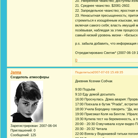
20. Умеренное чванство; доступны изл
21. Среднее чванство. $2081-2602.
22. Запредельное чванство; яростная 
23. Ненасытная пресыщенность; притом
стремиться к изощрённым изыскам, мот
включая самого себя; власть имущий мо
позёвывая, наблюдая за этим процессо
самый низкий уровень жизни - «Безысх
p.s. забыла добавить, что информация
Отредактировано Светик* (2007-06-19 1
0
Janna
Поделиться
2007-07-03 15:49:35
Создатель атмосферы
Дневник Ксении Собчак
9:00 Подъём
9:10 Еду домой досыпать
16:00 Проснулась. Дома авария: Прорв
17:00 Поехала в бутик "Prada", встрет
18:00 Учила Бородину говорить: "Да, м
19:00 Приезжал Коля на Бентли. Убралс
19:30 Купила тест на беременность, а т
20:00 - 20:30 Озвучивала хоум-видео 
Зарегистрирован
: 2007-06-04
20:30 - 20:32 Читала
Приглашений:
0
22:00 Взяла у Водонаевой титьки погон
Сообщений:
125