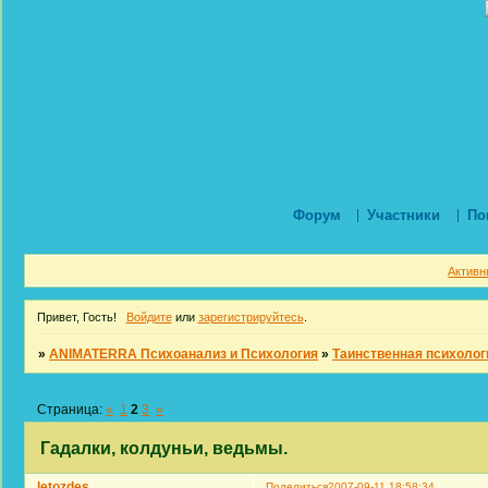
Форум
Участники
По
Активн
Привет, Гость!
Войдите
или
зарегистрируйтесь
.
»
ANIMATERRA Психоанализ и Психология
»
Таинственная психолог
Страница:
«
1
2
3
»
Гадалки, колдуньи, ведьмы.
letozdes
Поделиться
2007-09-11 18:58:34