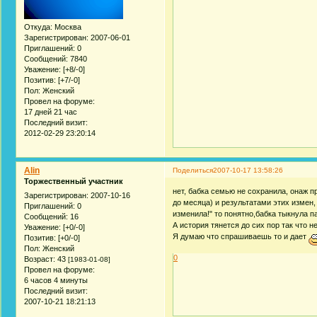
Откуда:
Москва
Зарегистрирован
: 2007-06-01
Приглашений:
0
Сообщений:
7840
Уважение:
[+8/-0]
Позитив:
[+7/-0]
Пол:
Женский
Провел на форуме:
17 дней 21 час
Последний визит:
2012-02-29 23:20:14
Alin
Поделиться
2007-10-17 13:58:26
Торжественный участник
нет, бабка семью не сохранила, онаж п
Зарегистрирован
: 2007-10-16
до месяца) и результатами этих измен,
Приглашений:
0
изменила!" то понятно,бабка тыкнула пал
Сообщений:
16
А история тянется до сих пор так что неи
Уважение:
[+0/-0]
Я думаю что спрашиваешь то и дает
Позитив:
[+0/-0]
Пол:
Женский
0
Возраст:
43
[1983-01-08]
Провел на форуме:
6 часов 4 минуты
Последний визит:
2007-10-21 18:21:13