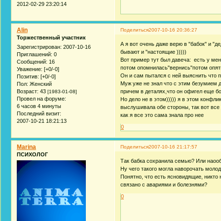
2012-02-29 23:20:14
Alin
Поделиться
2007-10-16 20:36:27
Торжественный участник
А я вот очень даже верю в "бабок" и "д
Зарегистрирован
: 2007-10-16
бывают и "настоящие )))))
Приглашений:
0
Вот пример тут был давеча: есть у ме
Сообщений:
16
потом опомнилась"вернись"потом опять
Уважение:
[+0/-0]
Он и сам пытался с ней выяснить что пр
Позитив:
[+0/-0]
Муж уже не знал что с этим безумием д
Пол:
Женский
Возраст:
43
причем в деталях,что он офигел еще б
[1983-01-08]
Провел на форуме:
Но дело не в этом))))) я в этом конфл
6 часов 4 минуты
выслушивала обе стороны, так вот все 
Последний визит:
как я все это сама знала про нее
2007-10-21 18:21:13
0
Marina
Поделиться
2007-10-16 21:17:57
ПСИХОЛОГ
Так бабка сохранила семью? Или наооб
Ну чего такого могла наворочать молод
Понятно, что есть ясновидящие, никто 
связано с авариями и болезнями?
0