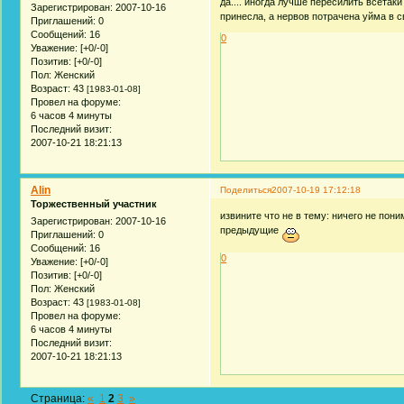
да.... иногда лучше пересилить всета
Зарегистрирован
: 2007-10-16
принесла, а нервов потрачена уйма в св
Приглашений:
0
Сообщений:
16
0
Уважение:
[+0/-0]
Позитив:
[+0/-0]
Пол:
Женский
Возраст:
43
[1983-01-08]
Провел на форуме:
6 часов 4 минуты
Последний визит:
2007-10-21 18:21:13
Alin
Поделиться
2007-10-19 17:12:18
Торжественный участник
извините что не в тему: ничего не пон
Зарегистрирован
: 2007-10-16
предыдущие
Приглашений:
0
Сообщений:
16
0
Уважение:
[+0/-0]
Позитив:
[+0/-0]
Пол:
Женский
Возраст:
43
[1983-01-08]
Провел на форуме:
6 часов 4 минуты
Последний визит:
2007-10-21 18:21:13
Страница:
«
1
2
3
»