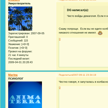
Умиротворитель
DG написал(а):
Чисто войды демагогия. Если я не
Скажу попроще. Если вы не едите колба
никакого отношения не имеют.
Зарегистрирован
: 2007-09-05
Приглашений:
0
0
Сообщений:
115
Уважение:
[+0/-0]
Позитив:
[+0/-0]
Провел на форуме:
21 час 4 минуты
Последний визит:
2009-04-01 20:28:43
Marina
Поделиться
2007-09-11 23:34:19
ПСИХОЛОГ
Честно говоря, я запуталась в колбасн
0