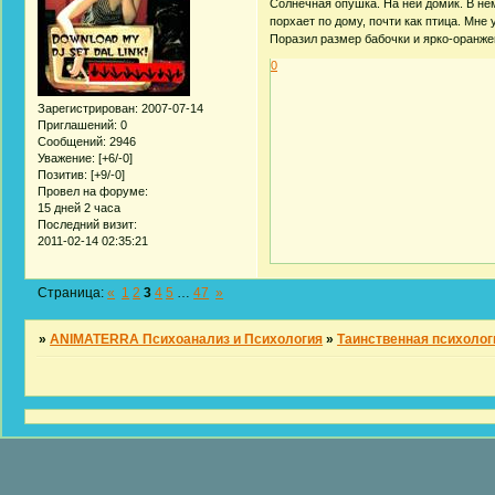
Солнечная опушка. На ней домик. В не
порхает по дому, почти как птица. Мне
Поразил размер бабочки и ярко-оранже
0
Зарегистрирован
: 2007-07-14
Приглашений:
0
Сообщений:
2946
Уважение:
[+6/-0]
Позитив:
[+9/-0]
Провел на форуме:
15 дней 2 часа
Последний визит:
2011-02-14 02:35:21
Страница:
«
1
2
3
4
5
…
47
»
»
ANIMATERRA Психоанализ и Психология
»
Таинственная психолог