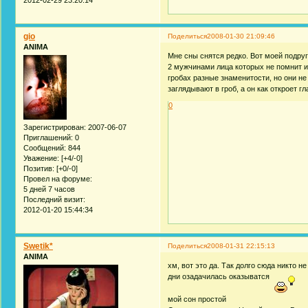
gio
Поделиться
2008-01-30 21:09:46
ANIMA
Мне сны снятся редко. Вот моей подруг
2 мужчинами лица которых не помнит и 
гробах разные знаменитости, но они не
заглядывают в гроб, а он как откроет гл
0
Зарегистрирован
: 2007-06-07
Приглашений:
0
Сообщений:
844
Уважение:
[+4/-0]
Позитив:
[+0/-0]
Провел на форуме:
5 дней 7 часов
Последний визит:
2012-01-20 15:44:34
Swetik*
Поделиться
2008-01-31 22:15:13
ANIMA
хм, вот это да. Так долго сюда никто не
дни озадачилась оказыватся
мой сон простой