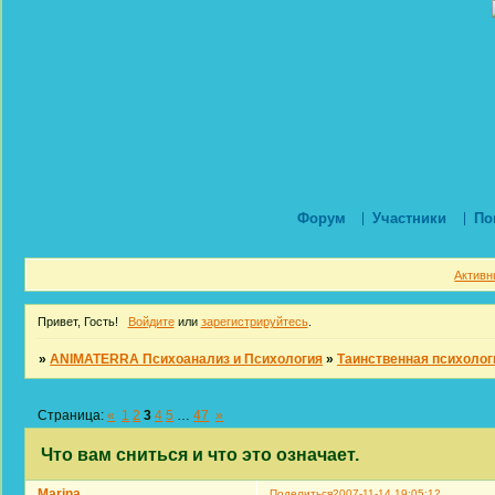
Форум
Участники
По
Активн
Привет, Гость!
Войдите
или
зарегистрируйтесь
.
»
ANIMATERRA Психоанализ и Психология
»
Таинственная психолог
Страница:
«
1
2
3
4
5
…
47
»
Что вам сниться и что это означает.
Marina
Поделиться
2007-11-14 19:05:12