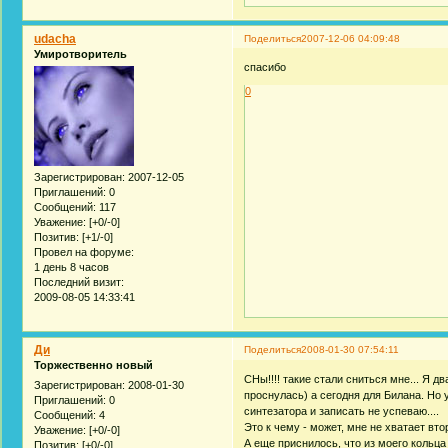
udacha
Поделиться
2007-12-06 04:09:48
Умиротворитель
спасибо
0
Зарегистрирован
: 2007-12-05
Приглашений:
0
Сообщений:
117
Уважение:
[+0/-0]
Позитив:
[+1/-0]
Провел на форуме:
1 день 8 часов
Последний визит:
2009-08-05 14:33:41
Ди
Поделиться
2008-01-30 07:54:11
Торжественно новый
СНы!!!! такие стали сниться мне... Я д
Зарегистрирован
: 2008-01-30
проснулась) а сегодня для Билана. Но 
Приглашений:
0
синтезатора и записать не успеваю....
Сообщений:
4
Это к чему - может, мне не хватает вто
Уважение:
[+0/-0]
А еще приснилось, что из моего кольца 
Позитив:
[+0/-0]