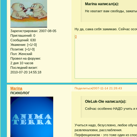
Marina написал(а):
Не хватает вам свободы, зажаты
Ну да, сама себя зажимаю. Сейчас особ
Зарегистрирован
: 2007-08-05
Приглашений:
0
0
Сообщений:
630
Уважение:
[+1/-0]
Позитив:
[+1/-0]
Пол:
Женский
Провел на форуме:
2 дня 10 часов
Последний визит:
2010-07-20 14:55:18
Marina
Поделиться
2007-11-14 21:26:43
ПСИХОЛОГ
OleLuk-Oie написал(а):
Сейчас особенно НАДО учить и мн
Учиться надо, безусловно, любое обуче
развлекаловки, расслабления.
Перфекционизм - это тоже один из спо