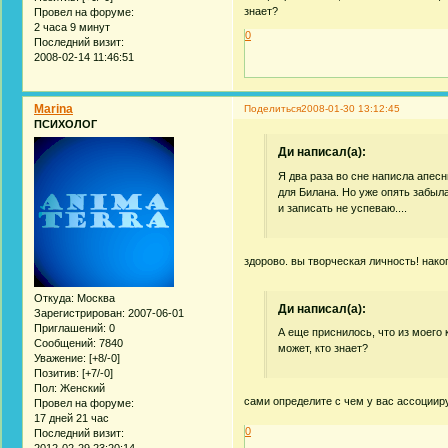
знает?
Провел на форуме:
2 часа 9 минут
0
Последний визит:
2008-02-14 11:46:51
Marina
Поделиться
2008-01-30 13:12:45
ПСИХОЛОГ
Ди написал(а):
Я два раза во сне написла апесн
для Билана. Но уже опять забыла
и записать не успеваю....
здорово. вы творческая личность! нако
Откуда:
Москва
Ди написал(а):
Зарегистрирован
: 2007-06-01
Приглашений:
0
А еще приснилось, что из моего 
Сообщений:
7840
может, кто знает?
Уважение:
[+8/-0]
Позитив:
[+7/-0]
Пол:
Женский
сами определите с чем у вас ассоциир
Провел на форуме:
17 дней 21 час
0
Последний визит:
2012-02-29 23:20:14