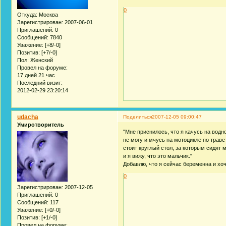
0
Откуда:
Москва
Зарегистрирован
: 2007-06-01
Приглашений:
0
Сообщений:
7840
Уважение:
[+8/-0]
Позитив:
[+7/-0]
Пол:
Женский
Провел на форуме:
17 дней 21 час
Последний визит:
2012-02-29 23:20:14
udacha
Поделиться
2007-12-05 09:00:47
Умиротворитель
"Мне приснилось, что я качусь на водн
не могу и мчусь на мотоцикле по трав
стоит круглый стол, за которым сидят 
и я вижу, что это мальчик."
Добавлю, что я сейчас беременна и хо
0
Зарегистрирован
: 2007-12-05
Приглашений:
0
Сообщений:
117
Уважение:
[+0/-0]
Позитив:
[+1/-0]
Провел на форуме: