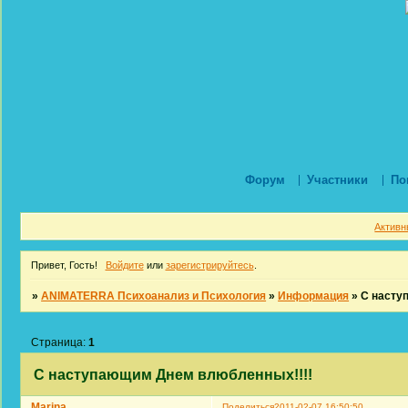
Форум
Участники
По
Активн
Привет, Гость!
Войдите
или
зарегистрируйтесь
.
»
ANIMATERRA Психоанализ и Психология
»
Информация
»
С насту
Страница:
1
С наступающим Днем влюбленных!!!!
Marina
Поделиться
2011-02-07 16:50:50