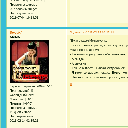
Возраст:
63
[1963-04-22]
Провел на форуме:
20 часов 36 минут
Последний визит:
2011-07-04 19:13:51
Swetik*
Поделиться
2011-02-14 02:35:18
ANIMA
"Ежик сказал Медвежонку:
- Как все-таки хорошо, что мы друг у др
Медвежонок кивнул.
- Ты только представь себе: меня нет, 
- А ты где?
- А меня нет.
- Так не бывает, - сказал Медвежонок.
- Я тоже так думаю, - сказал Ежик. - Но
- Что ты ко мне пристал? - рассердился
0
Зарегистрирован
: 2007-07-14
Приглашений:
0
Сообщений:
2946
Уважение:
[+6/-0]
Позитив:
[+9/-0]
Провел на форуме:
15 дней 2 часа
Последний визит:
2011-02-14 02:35:21