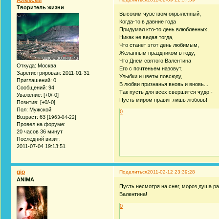
Творитель жизни
Высоким чувством окрыленный,
Когда-то в давние года
Придумал кто-то день влюбленных,
Никак не ведая тогда,
Что станет этот день любимым,
Желанным праздником в году,
Что Днем святого Валентина
Откуда:
Москва
Его с почтеньем назовут.
Зарегистрирован
: 2011-01-31
Улыбки и цветы повсюду,
Приглашений:
0
В любви признанья вновь и вновь...
Сообщений:
94
Так пусть для всех свершится чудо -
Уважение:
[+0/-0]
Пусть миром правит лишь любовь!
Позитив:
[+0/-0]
Пол:
Мужской
0
Возраст:
63
[1963-04-22]
Провел на форуме:
20 часов 36 минут
Последний визит:
2011-07-04 19:13:51
gio
Поделиться
2011-02-12 23:39:28
ANIMA
Пусть несмотря на снег, мороз душа р
Валентина!
0