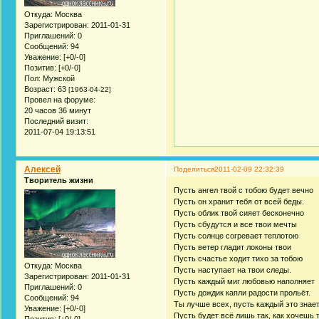
Откуда:
Москва
Зарегистрирован
: 2011-01-31
Приглашений:
0
Сообщений:
94
Уважение:
[+0/-0]
Позитив:
[+0/-0]
Пол:
Мужской
Возраст:
63
[1963-04-22]
Провел на форуме:
20 часов 36 минут
Последний визит:
2011-07-04 19:13:51
Алексей
Поделиться
2011-02-09 22:32:39
Творитель жизни
Пусть ангел твой с тобою будет вечно
Пусть он хранит тебя от всей беды.
Пусть облик твой сияет бесконечно
Пусть сбудутся и все твои мечты
Пусть солнце согревает теплотою
Пусть ветер гладит локоны твои
Пусть счастье ходит тихо за тобою
Откуда:
Москва
Пусть наступает на твои следы.
Зарегистрирован
: 2011-01-31
Пусть каждый миг любовью наполняет
Приглашений:
0
Пусть дождик капли радости прольёт.
Сообщений:
94
Ты лучше всех, пусть каждый это знает
Уважение:
[+0/-0]
Пусть будет всё лишь так, как хочешь 
Позитив:
[+0/-0]