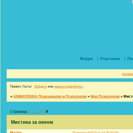
Форум
Участники
По
Активн
Привет, Гость!
Войдите
или
зарегистрируйтесь
.
»
ANIMATERRA Психоанализ и Психология
»
Моя Психология
»
Мист
Страница:
«
1
…
7
8
9
Мистика за окном
Marina
Поделиться
2010-11-24 00:55:00