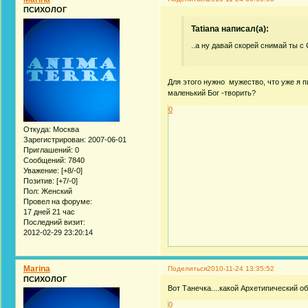
ПСИХОЛОГ
Tatiana написал(а):
..а ну давай скорей снимай ты с 
Для этого нужно мужество, что уже я пи
маленький Бог -творить?
0
Откуда:
Москва
Зарегистрирован
: 2007-06-01
Приглашений:
0
Сообщений:
7840
Уважение:
[+8/-0]
Позитив:
[+7/-0]
Пол:
Женский
Провел на форуме:
17 дней 21 час
Последний визит:
2012-02-29 23:20:14
Marina
Поделиться
2010-11-24 13:35:52
ПСИХОЛОГ
Вот Танечка....какой Архетипический об
0