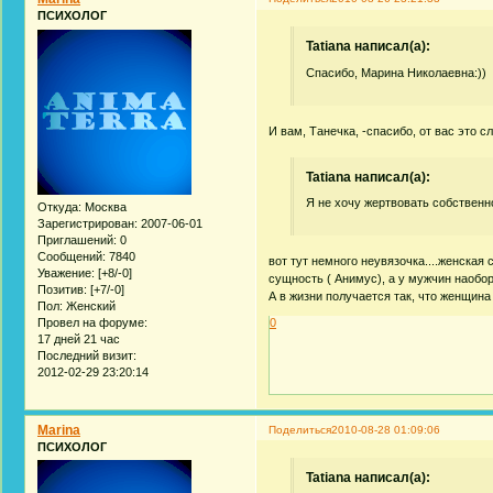
ПСИХОЛОГ
Tatiana написал(а):
Спасибо, Марина Николаевна:))
И вам, Танечка, -спасибо, от вас это с
Tatiana написал(а):
Я не хочу жертвовать собственн
Откуда:
Москва
Зарегистрирован
: 2007-06-01
Приглашений:
0
Сообщений:
7840
вот тут немного неувязочка....женская
Уважение:
[+8/-0]
сущность ( Анимус), а у мужчин наобор
Позитив:
[+7/-0]
А в жизни получается так, что женщина
Пол:
Женский
Провел на форуме:
0
17 дней 21 час
Последний визит:
2012-02-29 23:20:14
Marina
Поделиться
2010-08-28 01:09:06
ПСИХОЛОГ
Tatiana написал(а):