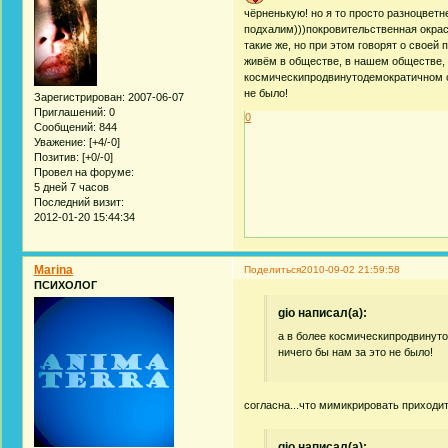
чёрненькую! но я то просто разноцветне
подхалим)))покровительственная окраска
такие же, но при этом говорят о своей
живём в обществе, в нашем обществе, о
космическипродвинутодемократичном о
не было!
Зарегистрирован
: 2007-06-07
Приглашений:
0
0
Сообщений:
844
Уважение:
[+4/-0]
Позитив:
[+0/-0]
Провел на форуме:
5 дней 7 часов
Последний визит:
2012-01-20 15:44:34
Marina
Поделиться
2010-09-02 21:59:58
ПСИХОЛОГ
gio написал(а):
а в более космическипродвинут
ничего бы нам за это не было!
согласна...что мимикрировать приходи
gio написал(а):