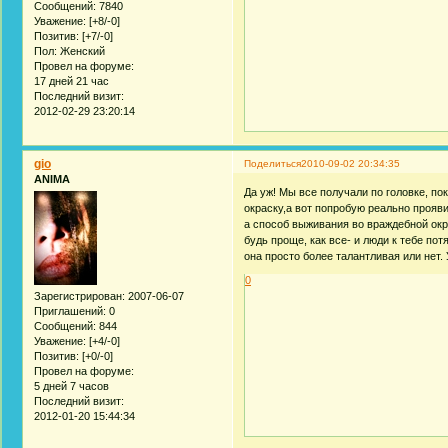
Сообщений:
7840
Уважение:
[+8/-0]
Позитив:
[+7/-0]
Пол:
Женский
Провел на форуме:
17 дней 21 час
Последний визит:
2012-02-29 23:20:14
gio
Поделиться
2010-09-02 20:34:35
ANIMA
Да уж! Мы все получали по головке, п
окраску,а вот попробую реально прояви
а способ выживания во враждебной окр
будь проще, как все- и люди к тебе пот
она просто более талантливая или нет. 
0
Зарегистрирован
: 2007-06-07
Приглашений:
0
Сообщений:
844
Уважение:
[+4/-0]
Позитив:
[+0/-0]
Провел на форуме:
5 дней 7 часов
Последний визит:
2012-01-20 15:44:34