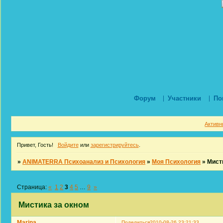
Форум
Участники
По
Активн
Привет, Гость!
Войдите
или
зарегистрируйтесь
.
»
ANIMATERRA Психоанализ и Психология
»
Моя Психология
»
Мист
Страница:
«
1
2
3
4
5
…
9
»
Мистика за окном
Marina
Поделиться
2010-08-26 23:21:33