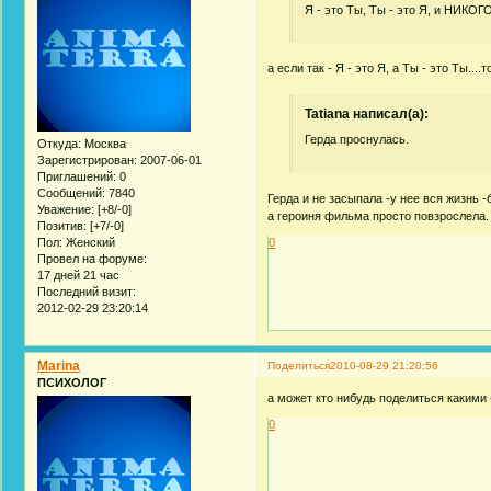
Я - это Ты, Ты - это Я, и НИКОГО
а если так - Я - это Я, а Ты - это Ты.
Tatiana написал(а):
Герда проснулась.
Откуда:
Москва
Зарегистрирован
: 2007-06-01
Приглашений:
0
Сообщений:
7840
Герда и не засыпала -у нее вся жизнь -
Уважение:
[+8/-0]
а героиня фильма просто повзрослела.
Позитив:
[+7/-0]
0
Пол:
Женский
Провел на форуме:
17 дней 21 час
Последний визит:
2012-02-29 23:20:14
Marina
Поделиться
2010-08-29 21:20:56
ПСИХОЛОГ
а может кто нибудь поделиться какими
0