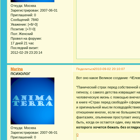
Откуда:
Москва
Зарегистрирован
: 2007-06-01
Приглашений:
0
Сообщений:
7840
Уважение:
[+8/-0]
Позитив:
[+7/-0]
Пол:
Женский
Провел на форуме:
17 дней 21 час
Последний визит:
2012-02-29 23:20:14
Marina
Поделиться
2010-09-02 20:10:07
ПСИХОЛОГ
Вот оно какое Великое создание -ЧЕло
"Панический страх перед собственной 
гипнозу, с самого детства извращает 
человеческую жизнь с помощью внечел
в книге «Страх перед свободой» сформ
и оригинальной мысли псевдодействием
отношении многих, если не большинства
фантазиях, опьянении проступает иног
быть, когда он остается один, ему явля
которого хочется бежать без оглядк
Откуда:
Москва
Зарегистрирован
: 2007-06-01
0
Приглашений:
0