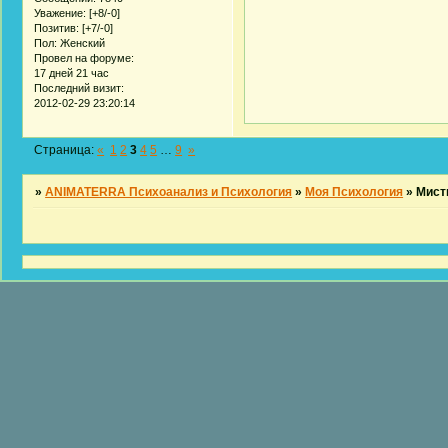
Уважение:
[+8/-0]
Позитив:
[+7/-0]
Пол:
Женский
Провел на форуме:
17 дней 21 час
Последний визит:
2012-02-29 23:20:14
Страница:
«
1
2
3
4
5
…
9
»
»
ANIMATERRA Психоанализ и Психология
»
Моя Психология
»
Мист