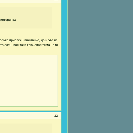
 истеричка
колько привлечь внимание, да и это не
то есть -все таки ключевая тема - это
22