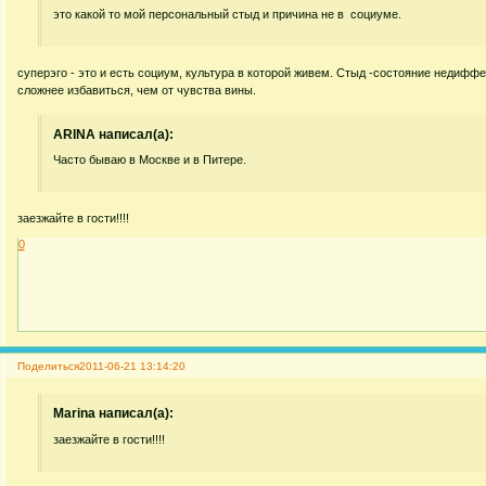
это какой то мой персональный стыд и причина не в социуме.
суперэго - это и есть социум, культура в которой живем. Стыд -состояние недифф
сложнее избавиться, чем от чувства вины.
ARINA написал(а):
Часто бываю в Москве и в Питере.
заезжайте в гости!!!!
0
Поделиться
2011-06-21 13:14:20
Marina написал(а):
заезжайте в гости!!!!