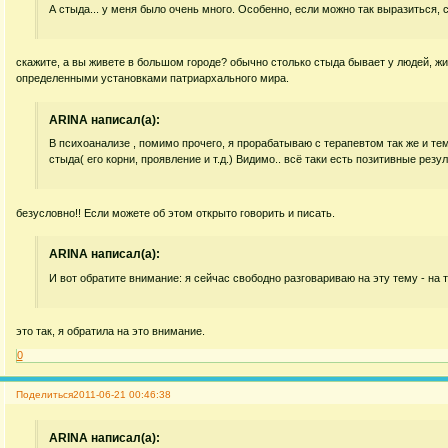
А стыда... у меня было очень много. Особенно, если можно так выразиться, 
скажите, а вы живете в большом городе? обычно столько стыда бывает у людей, жи
определенными установками патриархального мира.
ARINA написал(а):
В психоанализе , помимо прочего, я прорабатываю с терапевтом так же и те
стыда( его корни, проявление и т.д.) Видимо.. всё таки есть позитивные резул
безусловно!! Если можете об этом открыто говорить и писать.
ARINA написал(а):
И вот обратите внимание: я сейчас свободно разговариваю на эту тему - на 
это так, я обратила на это внимание.
0
Поделиться
2011-06-21 00:46:38
ARINA написал(а):