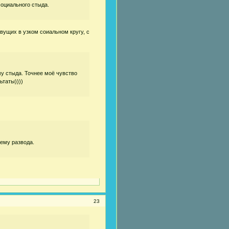
социального стыда.
вущих в узком соиальном кругу, с
му стыда. Точнее моё чувство
ьтаты))))
тему развода.
23