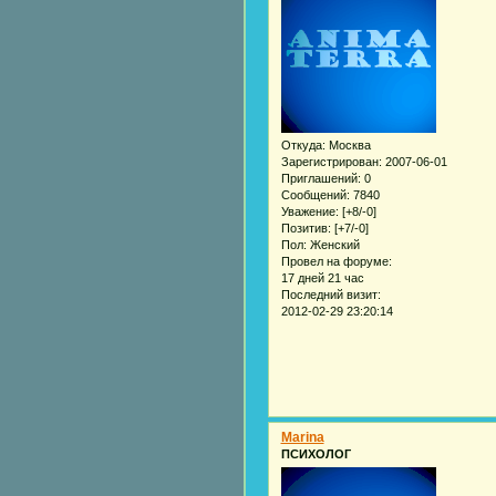
Откуда:
Москва
Зарегистрирован
: 2007-06-01
Приглашений:
0
Сообщений:
7840
Уважение:
[+8/-0]
Позитив:
[+7/-0]
Пол:
Женский
Провел на форуме:
17 дней 21 час
Последний визит:
2012-02-29 23:20:14
Marina
ПСИХОЛОГ