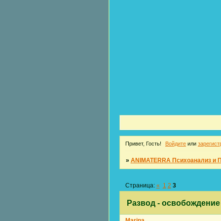
Привет, Гость!
Войдите
или
зарегист
»
ANIMATERRA Психоанализ и 
Страница:
«
1
2
3
Развод - освобождение
Marina