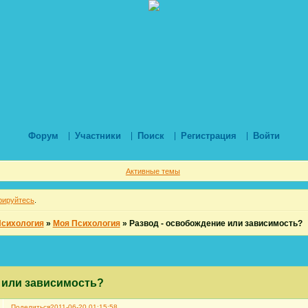
Форум
Участники
Поиск
Регистрация
Войти
Активные темы
рируйтесь
.
Психология
»
Моя Психология
»
Развод - освобождение или зависимость?
 или зависимость?
Поделиться
2011-06-20 01:15:58