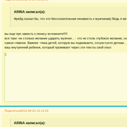
ARINA написал(а):
Фрейд сказал бы, что это бессознательная ненависть к мужчинам) Ведь я же
вы еще про зависть к пенису вспомните!!!!!
все таки -не столько желание ударить мужчин... - это не столь глубокое желание, с
самое главное. Важнее -тема детей, которую вы поднимаете, сочувстуете деткам... 
ваш внутренний ребенок, который проживает через эти тексты свой опыт.
0
Поделиться
2011-06-20 14:13:43
ARINA написал(а):