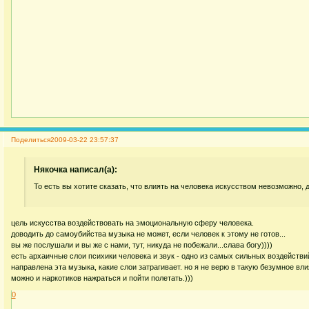
Поделиться
2009-03-22 23:57:37
Някочка написал(а):
То есть вы хотите сказать, что влиять на человека искусством невозможно, 
цель искусства воздействовать на эмоциональную сферу человека.
доводить до самоубийства музыка не может, если человек к этому не готов...
вы же послушали и вы же с нами, тут, никуда не побежали...слава богу))))
есть архаичные слои психики человека и звук - одно из самых сильных воздействий 
направлена эта музыка, какие слои затрагивает. но я не верю в такую безумное вл
можно и наркотиков нажраться и пойти полетать.)))
0