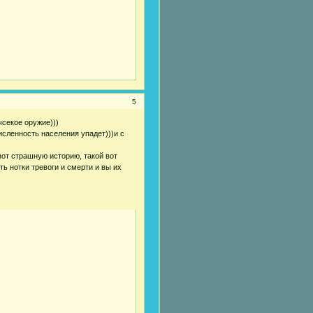
5
чсекое оружие)))
исленность населения упадет)))и с
вот страшную историю, такой вот
ь нотки тревоги и смерти и вы их