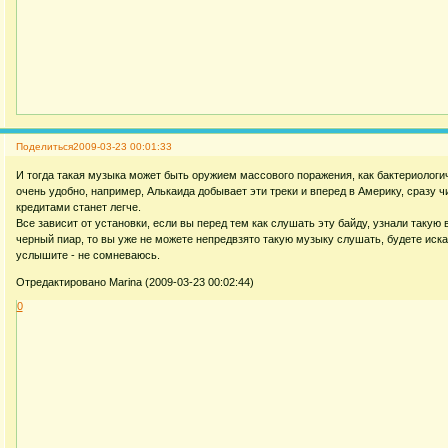
Поделиться
2009-03-23 00:01:33
И тогда такая музыка может быть оружием массового поражения, как бактериологи
очень удобно, например, Алькаида добывает эти треки и вперед в Америку, сразу ч
кредитами станет легче.
Все зависит от установки, если вы перед тем как слушать эту байду, узнали такую 
черный пиар, то вы уже не можете непредвзято такую музыку слушать, будете искат
услышите - не сомневаюсь.
Отредактировано Marina (2009-03-23 00:02:44)
0