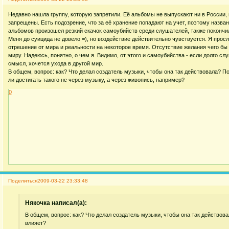
Недавно нашла группу, которую запретили. Её альбомы не выпускают ни в России, и
запрещены. Есть подозрение, что за её хранение попадают на учет, поэтому назван
альбомов произошел резкий скачок самоубийств среди слушателей, также покончил
Меня до суицида не довело =), но воздействие действительно чувствуется. Я просл
отрешение от мира и реальности на некоторое время. Отсутствие желания чего бы 
миру. Надеюсь, понятно, о чем я. Видимо, от этого и самоубийства - если долго сл
смысл, хочется ухода в другой мир.
В общем, вопрос: как? Что делал создатель музыки, чтобы она так действовала? П
ли достигать такого не через музыку, а через живопись, например?
0
Поделиться
2009-03-22 23:33:48
Някочка написал(а):
В общем, вопрос: как? Что делал создатель музыки, чтобы она так действов
влияет?