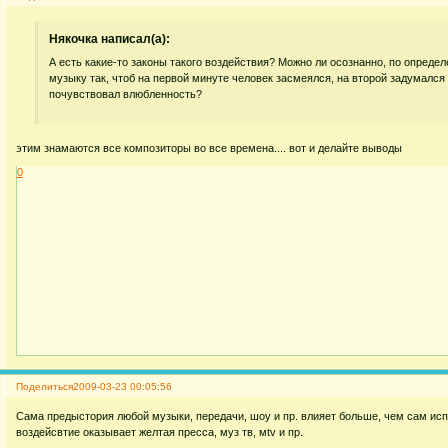
Някочка написал(а):
А есть какие-то законы такого воздействия? Можно ли осознанно, по опреде
музыку так, чтоб на первой минуте человек засмеялся, на второй задумался 
почувствовал влюбленность?
этим знамаются все композиторы во все времена.... вот и делайте выводы
0
Поделиться
2009-03-23 00:05:56
Сама предыстория любой музыки, передачи, шоу и пр. влияет больше, чем сам исп
воздейсвтие оказывает желтая пресса, муз тв, мtv и пр.