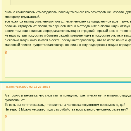
сильно сомневаюсь что создатель, почему то вы его композитором не назвали, дум
мор среди слушателей.
все ложится на подготовленную почву.... если человек суицидален - он ищет такую 
если мы страдаем от любви, то слушаем песни о страданиях в любви..ищеи отзвук
а если там еще в словах и предлагается выход из страдний - прыгай в окно -то поч
не надо путать искусство и болезнь людей, которые ищут в искусстве отклик и выхо
а сколько людей оказыаются в секте -послушают проповеди, что то легло на их ин
массовый психоз существовал всегда, но сильно ему подвержены люди с определ
0
Поделиться
2009-03-22 23:48:34
А в том-то и заковыка, что слов там, в принципе, практически нет, и никаких суиц
рубилова нет.
То есть вы хотите сказать, что влиять на человека искусством невозможно, да?
Не верю=) Можно же довести до самоубийства нормального человека, разве нет?
0