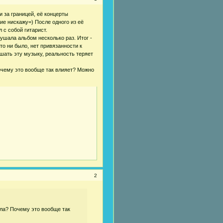
 за границей, её концерты
ие нискажу=) После одного из её
 с собой гитарист.
ушала альбом несколько раз. Итог -
то ни было, нет привязанности к
ушать эту музыку, реальность теряет
очему это вообще так влияет? Можно
2
ала? Почему это вообще так