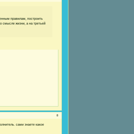
ленным правилам, построить
о смысле жизни, а на третьей
8
олнитель. сами знаете какое