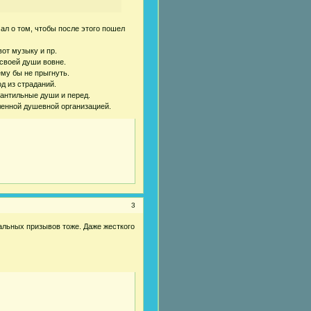
ал о том, чтобы после этого пошел
вот музыку и пр.
 своей души вовне.
ему бы не прыгнуть.
д из страданий.
фантильные души и перед.
енной душевной организацией.
3
идальных призывов тоже. Даже жесткого