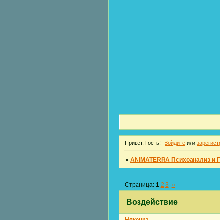
Привет, Гость!
Войдите
или
зарегист
»
ANIMATERRA Психоанализ и 
Страница:
1
2
3
»
Воздействие
Някочка