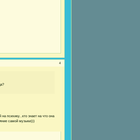
4
да?
на психику...кто знает на что она
ияние самой музыки)))