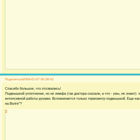
Поделиться
2009-01-07 00:38:41
Спасибо большое, что отозвались!
Подмышкой уплотнение, но не лимфа (так доктора сказали, а что - увы, не знают) н
интенсивной работы руками. Вспоминается только термометр подмышкой. Еще как 
на Волге"?
0