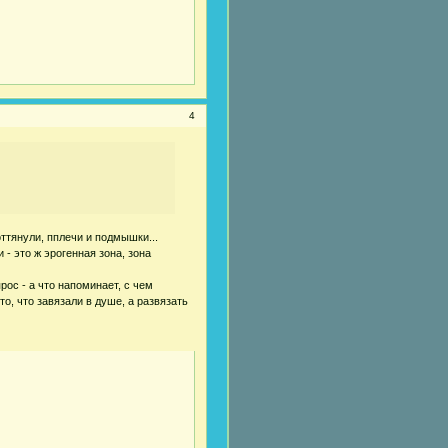
4
оттянули, пплечи и подмышки...
- это ж эрогенная зона, зона
рос - а что напоминает, с чем
то, что завязали в душе, а развязать