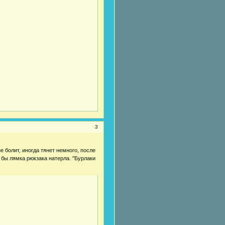
3
е болит, иногда тянет немного, после
бы лямка рюкзака натерла. "Бурлаки