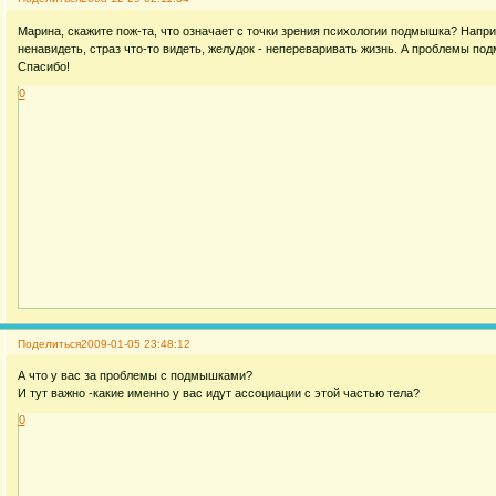
Марина, скажите пож-та, что означает с точки зрения психологии подмышка? Напр
ненавидеть, страз что-то видеть, желудок - непереваривать жизнь. А проблемы п
Спасибо!
0
Поделиться
2009-01-05 23:48:12
А что у вас за проблемы с подмышками?
И тут важно -какие именно у вас идут ассоциации с этой частью тела?
0