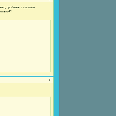
имер, проблемы с глазами-
одмышкой?
2