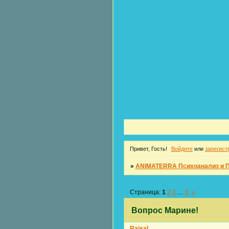
Привет, Гость!
Войдите
или
зарегист
»
ANIMATERRA Психоанализ и 
Страница:
1
2
3
…
6
»
Вопрос Марине!
RaisaL