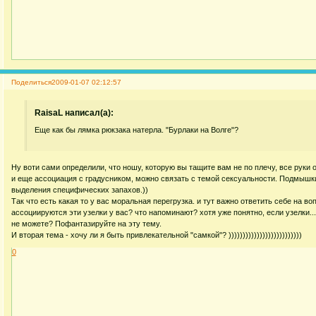
Поделиться
2009-01-07 02:12:57
RaisaL написал(а):
Еще как бы лямка рюкзака натерла. "Бурлаки на Волге"?
Ну воти сами определили, что ношу, которую вы тащите вам не по плечу, все руки 
и еще ассоциация с градусником, можно связать с темой сексуальности. Подмышки 
выделения специфических запахов.))
Так что есть какая то у вас моральная перегрузка. и тут важно ответить себе на воп
ассоциируются эти узелки у вас? что напоминают? хотя уже понятно, если узелки...
не можете? Пофантазируйте на эту тему.
И вторая тема - хочу ли я быть привлекательной "самкой"? ))))))))))))))))))))))))))
0