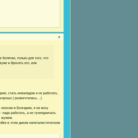
9
 болячки, только для того, что
муже и бросить его, или
рию, стать инвалидом и не работать.
хорошо ( размечталась....)
 пенсию в Болгарию, я не могу
 надо работать, а не тунеядничать.
м мужем.
ойке в этом диком капиталистическом