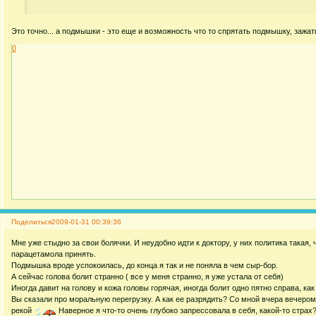
Это точно... а подмышки - это еще и возможность что то спрятать подмышку, зажать
0
Поделиться
2009-01-31 00:39:36
Мне уже стыдно за свои болячки. И неудобно идти к доктору, у них политика такая, 
парацетамола принять.
Подмышка вроде успокоилась, до конца я так и не поняла в чем сыр-бор.
А сейчас голова болит странно ( все у меня странно, я уже устала от себя)
Иногда давит на голову и кожа головы горячая, иногда болит одно пятно справа, как
Вы сказали про моральную перегрузку. А как ее разрядить? Со мной вчера вечером
рекой
Наверное я что-то очень глубоко запрессовала в себя, какой-то страх