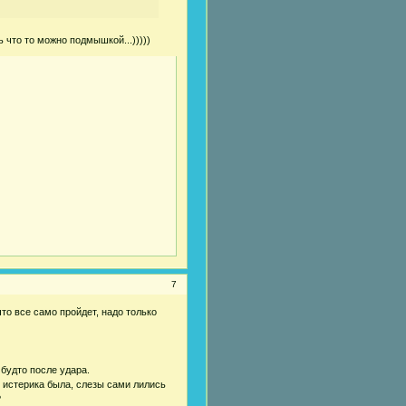
 что то можно подмышкой...)))))
7
что все само пройдет, надо только
 будто после удара.
 истерика была, слезы сами лились
?