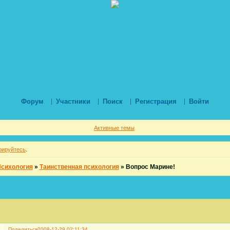
Форум
Участники
Поиск
Регистрация
Войти
Активные темы
рируйтесь
.
Психология
»
Таинственная психология
»
Вопрос Марине!
Поделиться
2008-12-29 02:11:34