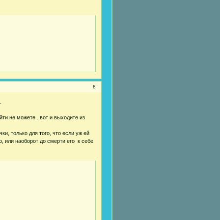
8
.
йти не можете...вот и выходите из
и, только для того, что если уж ей
о, или наоборот до смерти его к себе