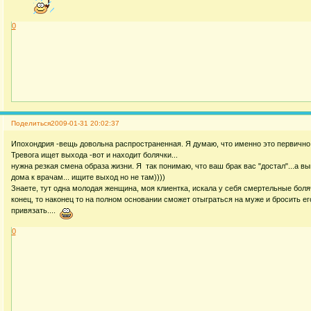
0
Поделиться
2009-01-31 20:02:37
Ипохондрия -вещь довольна распространенная. Я думаю, что именно это первично
Тревога ищет выхода -вот и находит болячки...
нужна резкая смена образа жизни. Я так понимаю, что ваш брак вас "достал"...а вы
дома к врачам... ищите выход но не там))))
Знаете, тут одна молодая женщина, моя клиентка, искала у себя смертельные болячк
конец, то наконец то на полном основании сможет отыграться на муже и бросить ег
привязать....
0