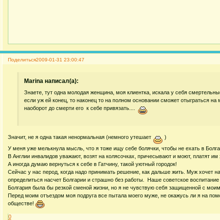
Поделиться
2009-01-31 23:00:47
Marina написал(а):
Знаете, тут одна молодая женщина, моя клиентка, искала у себя смертельные
если уж ей конец, то наконец то на полном основании сможет отыграться на 
наоборот до смерти его к себе привязать....
Значит, не я одна такая ненормальная (немного утешает
)
У меня уже мелькнула мысль, что я тоже ищу себе болячки, чтобы не ехать в Болга
В Англии инвалидов уважают, возят на колясочках, причесывают и моют, платят им 
А иногда думаю вернуться к себе в Гатчину, такой уютный городок!
Сейчас у нас перод, когда надо принимать решение, как дальше жить. Муж хочет на
определиться насчет Болгарии и страшно без работы. Наше советское воспитание -
Болгария была бы резкой сменой жизни, но я не чувствую себя защищенной с мои
Перед моим отъездом моя подруга все пытала моего муже, не окажусь ли я на пом
обществе!
0