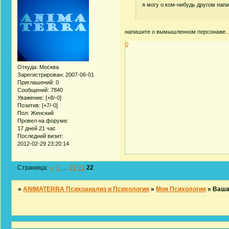
я могу о ком-нибудь другом напис
напишите о вымышленном персонаже..
0
Откуда:
Москва
Зарегистрирован
: 2007-06-01
Приглашений:
0
Сообщений:
7840
Уважение:
[+8/-0]
Позитив:
[+7/-0]
Пол:
Женский
Провел на форуме:
17 дней 21 час
Последний визит:
2012-02-29 23:20:14
Страница:
«
1
…
20
21
22
»
ANIMATERRA Психоанализ и Психология
»
Моя Психология
»
Ваша 