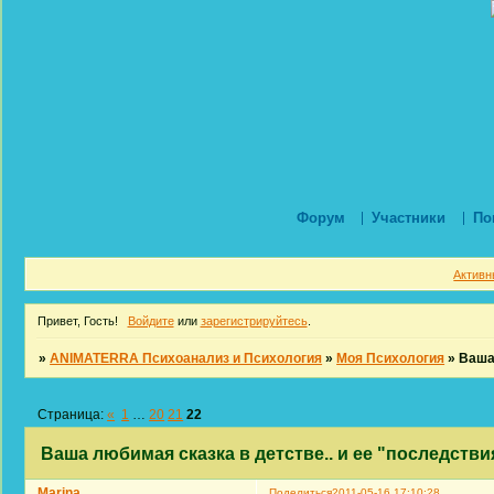
Форум
Участники
По
Активн
Привет, Гость!
Войдите
или
зарегистрируйтесь
.
»
ANIMATERRA Психоанализ и Психология
»
Моя Психология
»
Ваша 
Страница:
«
1
…
20
21
22
Ваша любимая сказка в детстве.. и ее "последстви
Marina
Поделиться
2011-05-16 17:10:28