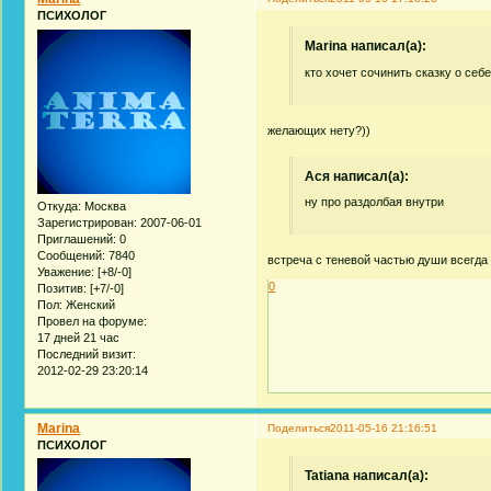
ПСИХОЛОГ
Marina написал(а):
кто хочет сочинить сказку о себ
желающих нету?))
Acя написал(а):
ну про раздолбая внутри
Откуда:
Москва
Зарегистрирован
: 2007-06-01
Приглашений:
0
Сообщений:
7840
встреча с теневой частью души всегда н
Уважение:
[+8/-0]
0
Позитив:
[+7/-0]
Пол:
Женский
Провел на форуме:
17 дней 21 час
Последний визит:
2012-02-29 23:20:14
Marina
Поделиться
2011-05-16 21:16:51
ПСИХОЛОГ
Tatiana написал(а):