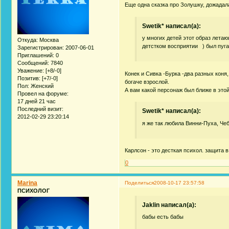
Еще одна сказка про Золушку, дожадала
Swetik* написал(а):
у многих детей этот образ лета
Откуда:
Москва
детстком восприятии ) был пуг
Зарегистрирован
: 2007-06-01
Приглашений:
0
Сообщений:
7840
Уважение:
[+8/-0]
Конек и Сивка -Бурка -два разных коня
Позитив:
[+7/-0]
богаче взрослой.
Пол:
Женский
А вам какой персонаж был ближе в этой
Провел на форуме:
17 дней 21 час
Последний визит:
Swetik* написал(а):
2012-02-29 23:20:14
я же так любила Винни-Пуха, Чеб
Карлсон - это десткая психол. защита 
0
Marina
Поделиться
2008-10-17 23:57:58
ПСИХОЛОГ
Jaklin написал(а):
бабы есть бабы