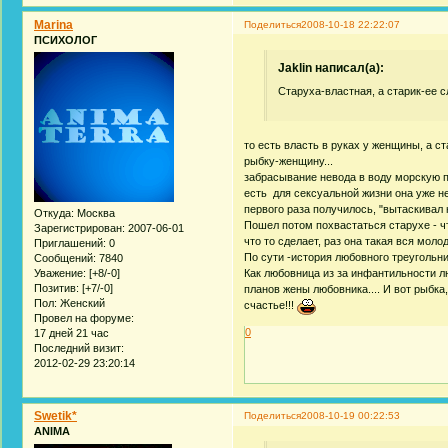
Marina
Поделиться
2008-10-18 22:22:07
ПСИХОЛОГ
Jaklin написал(а):
Старуха-властная, а старик-ее с
то есть власть в руках у женщины, а с
рыбку-женщину...
забрасывание невода в воду морскую по
есть для сексуальной жизни она уже не
первого раза получилось, "вытаскивал 
Откуда:
Москва
Пошел потом похвастаться старухе - что
Зарегистрирован
: 2007-06-01
что то сделает, раз она такая вся молод
Приглашений:
0
По сути -история любовного треугольни
Сообщений:
7840
Как любовница из за инфантильности л
Уважение:
[+8/-0]
Позитив:
[+7/-0]
планов жены любовника.... И вот рыбка,
Пол:
Женский
счастье!!!
Провел на форуме:
0
17 дней 21 час
Последний визит:
2012-02-29 23:20:14
Swetik*
Поделиться
2008-10-19 00:22:53
ANIMA