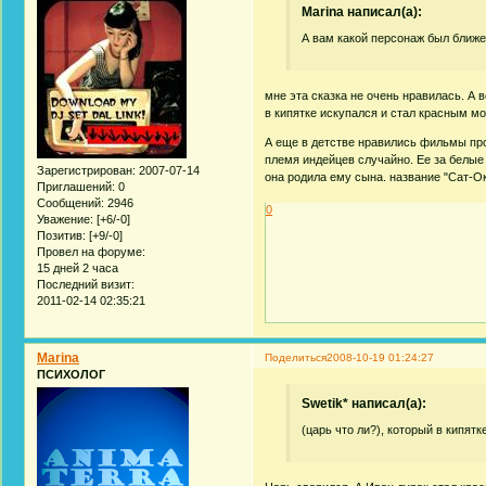
Marina написал(а):
А вам какой персонаж был ближе 
мне эта сказка не очень нравилась. А 
в кипятке искупался и стал красным м
А еще в детстве нравились фильмы про
племя индейцев случайно. Ее за белые
Зарегистрирован
: 2007-07-14
она родила ему сына. название "Сат-О
Приглашений:
0
Сообщений:
2946
0
Уважение:
[+6/-0]
Позитив:
[+9/-0]
Провел на форуме:
15 дней 2 часа
Последний визит:
2011-02-14 02:35:21
Marina
Поделиться
2008-10-19 01:24:27
ПСИХОЛОГ
Swetik* написал(а):
(царь что ли?), который в кипят