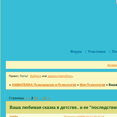
Форум
Участники
По
Активн
Привет, Гость!
Войдите
или
зарегистрируйтесь
.
»
ANIMATERRA Психоанализ и Психология
»
Моя Психология
»
Ваша 
Страница:
«
1
2
3
4
…
22
»
Ваша любимая сказка в детстве.. и ее "последстви
Jaklin
Поделиться
2008-10-17 20:21:24