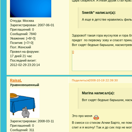
Царь сварился. А Иван дурак стал кра
Swetik* написал(а):
А еще в детстве нравились филь
Откуда:
Москва
Зарегистрирован
: 2007-06-01
Приглашений:
0
Сообщений:
7840
Здорово!! такая гора мускулов и гора б
Уважение:
[+8/-0]
придет по первому зову и спасет принц
Позитив:
[+7/-0]
Вот сидят бедные барышни, насмотревши
Пол:
Женский
Провел на форуме:
0
17 дней 21 час
Последний визит:
2012-02-29 23:20:14
RaisaL
Поделиться
2008-10-19 22:39:30
Уравновешенный
Marina написал(а):
Вот сидят бедные барышни, насмо
Это про меня
Зарегистрирован
: 2008-03-11
В смеси со стихом Агнии Барто, не пом
Приглашений:
0
спит и я молчу! Так и до сих пор не м
Сообщений:
311