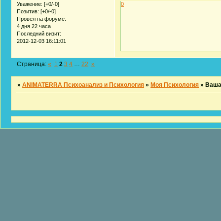
0
Уважение:
[+0/-0]
Позитив:
[+0/-0]
Провел на форуме:
4 дня 22 часа
Последний визит:
2012-12-03 16:11:01
Страница:
«
1
2
3
4
…
22
»
»
ANIMATERRA Психоанализ и Психология
»
Моя Психология
»
Ваша 