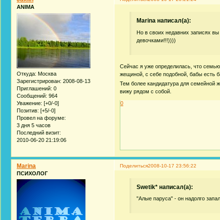
ANIMA
Marina написал(а):
Но в своих недавних записях вы 
девочками!!!))))
Сейчас я уже определилась, что семью
Откуда:
Москва
жещиной, с себе подобной, бабы есть 
Зарегистрирован
: 2008-08-13
Тем более кандидатура для семейной жи
Приглашений:
0
вижу рядом с собой.
Сообщений:
964
Уважение:
[+0/-0]
0
Позитив:
[+5/-0]
Провел на форуме:
3 дня 5 часов
Последний визит:
2010-06-20 21:19:06
Marina
Поделиться
2008-10-17 23:56:22
ПСИХОЛОГ
Swetik* написал(а):
"Алые паруса" - он надолго запа