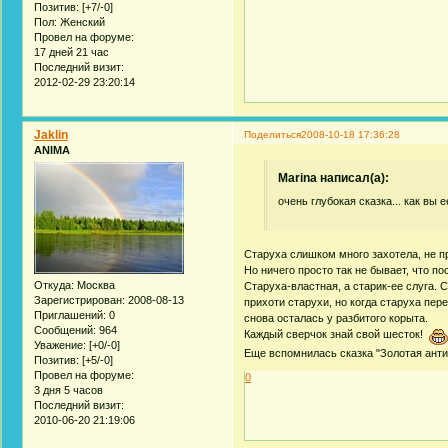
Позитив:
[+7/-0]
Пол:
Женский
Провел на форуме:
17 дней 21 час
Последний визит:
2012-02-29 23:20:14
Jaklin
Поделиться
2008-10-18 17:36:28
ANIMA
Marina написал(а):
очень глубокая сказка... как вы 
Старуха слишком много захотела, не п
Но ничего просто так не бывает, что по
Откуда:
Москва
Старуха-властная, а старик-ее слуга. 
Зарегистрирован
: 2008-08-13
прихоти старухи, но когда старуха пере
Приглашений:
0
снова осталась у разбитого корыта.
Сообщений:
964
Каждый сверчок знай свой шесток!
Уважение:
[+0/-0]
Еще вспомнилась сказка "Золотая антил
Позитив:
[+5/-0]
Провел на форуме:
0
3 дня 5 часов
Последний визит:
2010-06-20 21:19:06