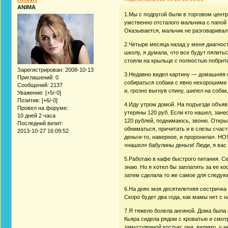
ANIMA
1.Мы с подругой были в торговом центр
умственно отсталого мальчика с папой 
Оказывается, мальчик не разговаривал
2.Четыре месяца назад у меня диагнос
школу, я думала, что все будут пялить
стояли на крыльце с полностью побри
Зарегистрирован
: 2008-10-13
3.Недавно видел картину — домашняя к
Приглашений:
0
собираться собаки с явно нехорошими
Сообщений:
2137
и, грозно выгнув спину, шипел на соба
Уважение:
[+5/-0]
Позитив:
[+6/-0]
4.Иду утром домой. На подъезде объяв
Провел на форуме:
утеряны 120 руб. Если кто нашел, зане
10 дней 2 часа
120 рублей, поднимаюсь, звоню. Откры
Последний визит:
обниматься, причитать и в слезы счас
2013-10-27 16:09:52
деньги-то, наверное, и проронила». НО!
«нашел» бабулины деньги! Люди, я вас л
5.Работаю в кафе быстрого питания. Се
знаю. Но я хотел бы заплатить за ее 
затем сделала то же самое для следующ
6.На днях моя десятилетняя сестричка 
Скоро будет два года, как мамы нет с 
7.Я тяжело болела ангиной. Дома была 
Кьяра сидела рядом с кроватью и смот
замусоленной костью: она, видимо, у н