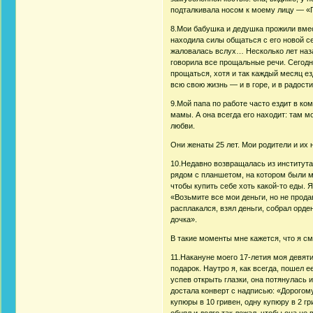
подталкивала носом к моему лицу — «
8.Мои бабушка и дедушка прожили вмес
находила силы общаться с его новой се
жаловалась вслух… Несколько лет наз
говорила все прощальные речи. Сегодн
прощаться, хотя и так каждый месяц е
всю свою жизнь — и в горе, и в радост
9.Мой папа по работе часто ездит в ко
мамы. А она всегда его находит: там м
любви.
Они женаты 25 лет. Мои родители и их
10.Недавно возвращалась из института
рядом с планшетом, на котором были м
чтобы купить себе хоть какой-то еды.
«Возьмите все мои деньги, но не прод
расплакался, взял деньги, собрал орде
дочка».
В такие моменты мне кажется, что я с
11.Накануне моего 17-летия моя девяти
подарок. Наутро я, как всегда, пошел 
успев открыть глазки, она потянулась
достала конверт с надписью: «Дорогому
купюры в 10 гривен, одну купюру в 2 гр
обнял и долго так лежал, чтобы она не 