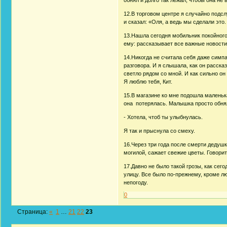
12.В торговом центре я случайно подс
и сказал: «Оля, а ведь мы сделали это
13.Нашла сегодня мобильник покойного
ему: рассказывает все важные новости
14.Никогда не считала себя даже симп
разговора. И я слышала, как он расска
светло рядом со мной. И как сильно он
Я люблю тебя, Кит.
15.В магазине ко мне подошла маленька
она потерялась. Малышка просто обнял
- Хотела, чтоб ты улыбнулась.
Я так и прыснула со смеху.
16.Через три года после смерти дедуш
могилой, сажает свежие цветы. Говорит
17.Давно не было такой грозы, как сег
улицу. Все было по-прежнему, кроме лю
непогоду.
0
Страница:
«
1
…
21
22
23