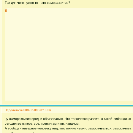
Так для чего нужно то - это саморазвитие?
0
Поделиться
2008-06-08 23:13:06
ну саморазвитие сродни образованию. Что-то хочется развить с какой-либо целью -
сегодня во литературе, тренингам и пр. навалом.
А вообще - наверное человеку надо постоянно чем-то заморачваться, заморачив