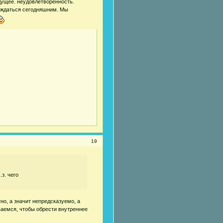
удущее. неудовлетворенность.
лаждаться сегодняшним. Мы
19
з. чего
но, а значит непредсказуемо, а
иваемся, чтобы обрести внутреннее