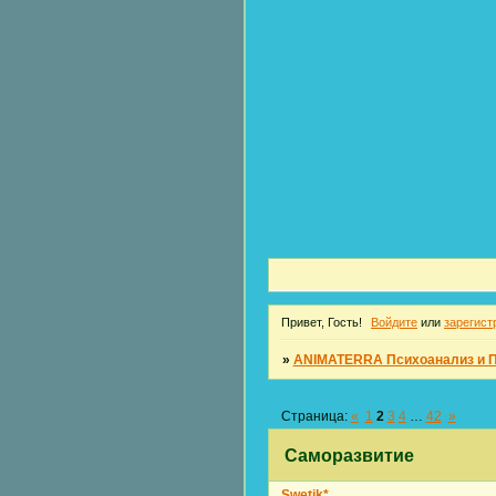
Привет, Гость!
Войдите
или
зарегист
»
ANIMATERRA Психоанализ и 
Страница:
«
1
2
3
4
…
42
»
Саморазвитие
Swetik*