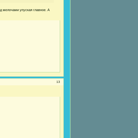
д мелочами упуская главное. А
13