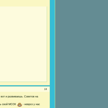
18
 вот и развиваешь. Советов на
ать свой МОЗК
- невроз у нас