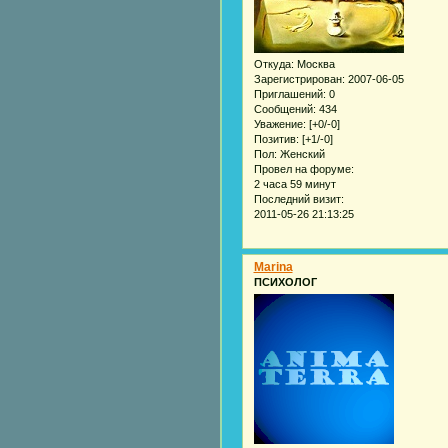
Откуда:
Москва
Зарегистрирован
: 2007-06-05
Приглашений:
0
Сообщений:
434
Уважение:
[+0/-0]
Позитив:
[+1/-0]
Пол:
Женский
Провел на форуме:
2 часа 59 минут
Последний визит:
2011-05-26 21:13:25
Marina
ПСИХОЛОГ