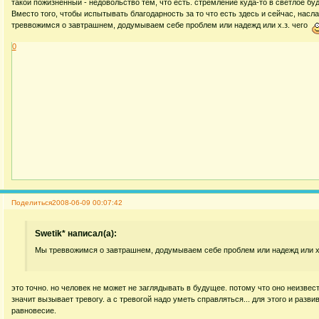
такой пожизненный - недовольство тем, что есть. стремление куда-то в светлое б
Вместо того, чтобы испытывать благодарность за то что есть здесь и сейчас, нас
треввожимся о завтрашнем, додумываем себе проблем или надежд или х.з. чего
0
Поделиться
2008-06-09 00:07:42
Swetik* написал(а):
Мы треввожимся о завтрашнем, додумываем себе проблем или надежд или х.
это точно. но человек не может не заглядывать в будущее. потому что оно неизвест
значит вызывает тревогу. а с тревогой надо уметь справляться... для этого и разв
равновесие.