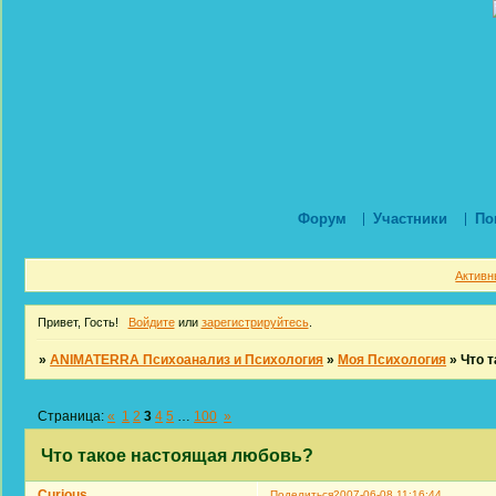
Форум
Участники
По
Активн
Привет, Гость!
Войдите
или
зарегистрируйтесь
.
»
ANIMATERRA Психоанализ и Психология
»
Моя Психология
»
Что 
Страница:
«
1
2
3
4
5
…
100
»
Что такое настоящая любовь?
Curious
Поделиться
2007-06-08 11:16:44