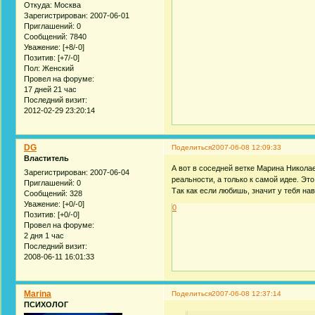
Откуда:
Москва
Зарегистрирован
: 2007-06-01
Приглашений:
0
Сообщений:
7840
Уважение:
[+8/-0]
Позитив:
[+7/-0]
Пол:
Женский
Провел на форуме:
17 дней 21 час
Последний визит:
2012-02-29 23:20:14
DG
Поделиться
2007-06-08 12:09:33
Властитель
А вот в соседней ветке Марина Николае
Зарегистрирован
: 2007-06-04
реальности, а только к самой идее. Эт
Приглашений:
0
Так как если любишь, значит у тебя на
Сообщений:
328
Уважение:
[+0/-0]
0
Позитив:
[+0/-0]
Провел на форуме:
2 дня 1 час
Последний визит:
2008-06-11 16:01:33
Marina
Поделиться
2007-06-08 12:37:14
ПСИХОЛОГ