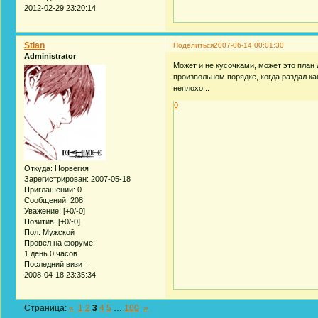
2012-02-29 23:20:14
Stian
Поделиться
2007-06-14 00:01:30
Administrator
Может и не кусочками, может это план
произвольном порядке, когда раздал ка
неплохо...
0
Откуда:
Норвегия
Зарегистрирован
: 2007-05-18
Приглашений:
0
Сообщений:
208
Уважение:
[+0/-0]
Позитив:
[+0/-0]
Пол:
Мужской
Провел на форуме:
1 день 0 часов
Последний визит:
2008-04-18 23:35:34
Страница:
«
1
2
3
4
5
…
100
»