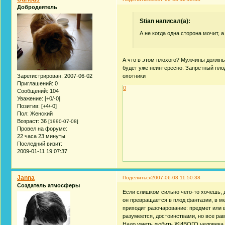
Добродеятель
Stian написал(а):
А не когда одна сторона мочит, а
А что в этом плохого? Мужчины должны 
будет уже неинтересно. Запретный плод
Зарегистрирован
: 2007-06-02
охотники
Приглашений:
0
0
Сообщений:
104
Уважение:
[+0/-0]
Позитив:
[+4/-0]
Пол:
Женский
Возраст:
36
[1990-07-08]
Провел на форуме:
22 часа 23 минуты
Последний визит:
2009-01-11 19:07:37
Janna
Поделиться
2007-06-08 11:50:38
Создатель атмосферы
Если слишком сильно чего-то хочешь,
он превращается в плод фантазии, в меч
приходит разочарование: предмет или 
разумеется, достоинствами, но все ра
Надо уметь любить ЖИВОГО человека, 