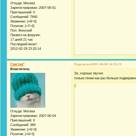
Откуда:
Москва
Зарегистрирован
: 2007-06-01
Приглашений:
0
Сообщений:
7840
Уважение:
[+8/-0]
Позитив:
[+7/-0]
Пол:
Женский
Провел на форуме:
17 дней 21 час
Последний визит:
2012-02-29 23:20:14
Светик*
Поделиться
2007-06-08 14:23:23
Властитель
Эх, хорошо звучит.
только гении как раз больше подверже
0
Откуда:
Москва
Зарегистрирован
: 2007-06-04
Приглашений:
0
Сообщений:
389
Уважение:
[+0/-0]
Позитив:
[+0/-0]