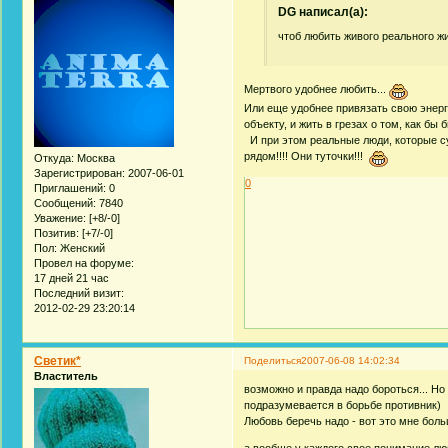
DG написал(а):
чтоб любить живого реального ж
Мертвого удобнее любить...
Или еще удобнее привязать свою энерг
объекту, и жить в грезах о том, как бы 
И при этом реальные люди, которые су
рядом!!!! Они туточки!!!
Откуда:
Москва
Зарегистрирован
: 2007-06-01
0
Приглашений:
0
Сообщений:
7840
Уважение:
[+8/-0]
Позитив:
[+7/-0]
Пол:
Женский
Провел на форуме:
17 дней 21 час
Последний визит:
2012-02-29 23:20:14
Светик*
Поделиться
2007-06-08 14:02:34
Властитель
возможно и правда надо бороться... Но
подразумевается в борьбе противник)
Любовь беречь надо - вот это мне боль