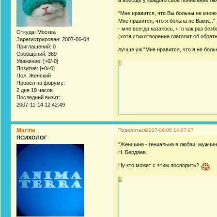
а вообще у каждого свое понимание лю
"Мне нравится, что Вы больны не мною
Мне нравится, что я больна не Вами..."
- мне всегда казалось, что как раз бе
Откуда:
Москва
(хотя стихотворение глаголит об обрат
Зарегистрирован
: 2007-06-04
Приглашений:
0
лучше уж "Мне нравится, что я не боль
Сообщений:
389
Уважение:
[+0/-0]
0
Позитив:
[+0/-0]
Пол:
Женский
Провел на форуме:
2 дня 19 часов
Последний визит:
2007-11-14 12:42:49
Marina
Поделиться
2007-06-08 14:07:07
ПСИХОЛОГ
"Женщина - гениальна в любви, мужчина
Н. Бердяев.
Ну кто может с этим поспорить?
0