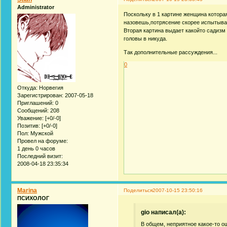
Administrator
Поскольку в 1 картине женщина которая
назовешь,потрясение скорее испытывае
Вторая картина выдает какойто садизм 
головы в никуда.
Так дополнительные рассуждения...
0
Откуда:
Норвегия
Зарегистрирован
: 2007-05-18
Приглашений:
0
Сообщений:
208
Уважение:
[+0/-0]
Позитив:
[+0/-0]
Пол:
Мужской
Провел на форуме:
1 день 0 часов
Последний визит:
2008-04-18 23:35:34
Marina
Поделиться
2007-10-15 23:50:16
ПСИХОЛОГ
gio написал(а):
В общем, неприятное какое-то о