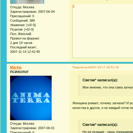
0
Откуда:
Москва
Зарегистрирован
: 2007-06-04
Приглашений:
0
Сообщений:
389
Уважение:
[+0/-0]
Позитив:
[+0/-0]
Пол:
Женский
Провел на форуме:
2 дня 19 часов
Последний визит:
2007-11-14 12:42:49
Marina
Поделиться
2007-10-17 18:51:19
ПСИХОЛОГ
Светик* написал(а):
Мое мнение, что она сама загна
Женщина рожает, почему загнала? И ро
качества в другое, и не каждый готов п
Откуда:
Москва
Светик* написал(а):
Зарегистрирован
: 2007-06-01
Но ее позиция - лишь попридерж
Приглашений:
0