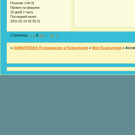
Позитив:
[+9/-0]
Провел на форуме:
15 дней 2 часа
Последний визит:
2011-02-14 02:35:21
Страница:
«
1
2
3
4
…
17
»
»
ANIMATERRA Психоанализ и Психология
»
Моя Психология
»
Ассо