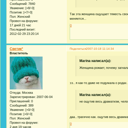
Сообщений:
7840
Уважение:
[+8/-0]
Позитив:
[+7/-0]
Так эта женщина ощущает тяжесть свое
Пол:
Женский
меняется...
Провел на форуме:
17 дней 21 час
0
Последний визит:
2012-02-29 23:20:14
Светик*
Поделиться
2007-10-18 11:14:34
Властитель
Marina написал(а):
Женщина рожает, почему загнала
ээ.. я как-то даже не подумала о родах
Откуда:
Москва
Marina написал(а):
Зарегистрирован
: 2007-06-04
Приглашений:
0
не ощутив весь драматизм, челов
Сообщений:
389
Уважение:
[+0/-0]
Позитив:
[+0/-0]
даа...трагично как. ощутив весь драмм
Пол:
Женский
Провел на форуме:
0
2 дня 19 часов