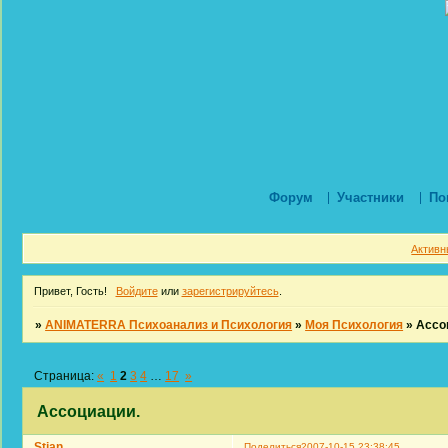
Форум
Участники
По
Активн
Привет, Гость!
Войдите
или
зарегистрируйтесь
.
»
ANIMATERRA Психоанализ и Психология
»
Моя Психология
»
Ассо
Страница:
«
1
2
3
4
…
17
»
Ассоциации.
Stian
Поделиться
2007-10-15 23:38:45