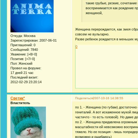
такие грубые, резкие, сочетани
воспринимается как рождение п
женщиной,
Женщина перерождается, как змея сбра
совсем не вульгарно.
Откуда:
Москва
Разве ребенок рождается в меньших м
Зарегистрирован
: 2007-06-01
Приглашений:
0
0
Сообщений:
7840
Уважение:
[+8/-0]
Позитив:
[+7/-0]
Пол:
Женский
Провел на форуме:
17 дней 21 час
Последний визит:
2012-02-29 23:20:14
Светик*
Поделиться
2007-10-16 14:38:55
Властитель
по 1. - Женщина (по губам) достаточно
гениталий. А вот искаженное мукой ли
частичто - то есть головой). Но даме д
по 2. - Женщина придавлена огромным 
масштабности ей невозможно воспринима
тяжело. Но ее позиция - лишь попридер
возможно и ошибаюсь)