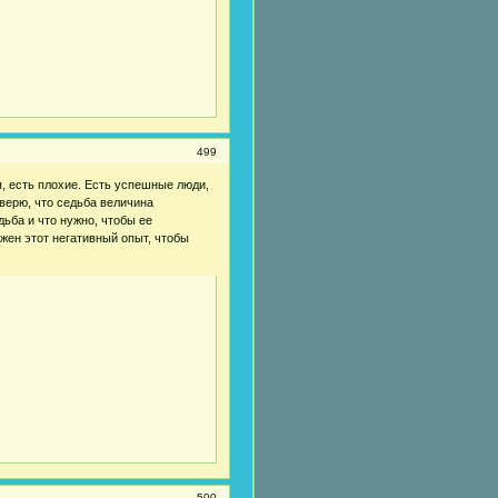
499
я, есть плохие. Есть успешные люди,
 верю, что седьба величина
ьба и что нужно, чтобы ее
жен этот негативный опыт, чтобы
500