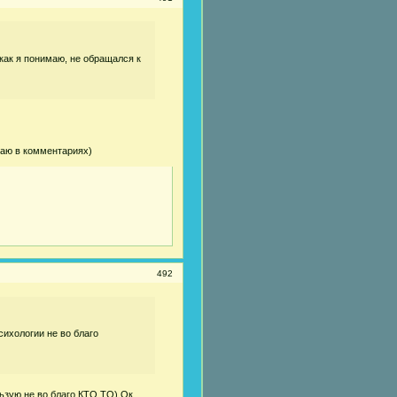
как я понимаю, не обращался к
итаю в комментариях)
492
сихологии не во благо
ьзую не во благо КТО ТО) Ок.