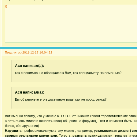
0
Поделиться
2011-12-17 16:04:22
Acя написал(а):
как я понимаю, не обращался к Вам, как специалисту, за помощью?
Acя написал(а):
Вы объявляете его в доступном виде, как же проф. этика?
Вот именно потому, что у меня с КТО ТО нет никаких клиент терапевтических отно
а есть очень милое и ненавязчивое) общение на форуме), - нет и не может быть н
более, её нарушения)
Нарушить
профессиональную этику можно , например,
устанавливая диалог( л
своими реальными клиентами
. То есть,
размыть границы
клиент терапевтичес