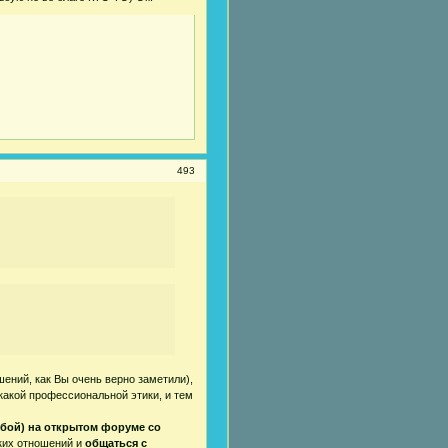
493
шений, как Вы очень верно заметили),
икакой профессиональной этики, и тем
юбой) на открытом форуме со
ких отношений и
общаться с