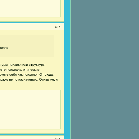
495
олога.
ктуры психики или структуры
аете психоаналитические
уете себя как психолог. От сюда,
ожко не по назначению. Опять же, я
496