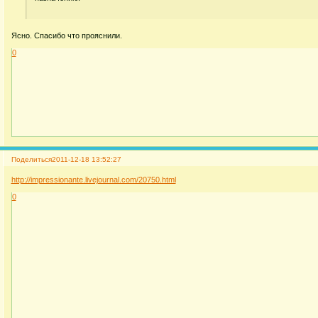
Ясно. Спасибо что прояснили.
0
Поделиться
2011-12-18 13:52:27
http://impressionante.livejournal.com/20750.html
0