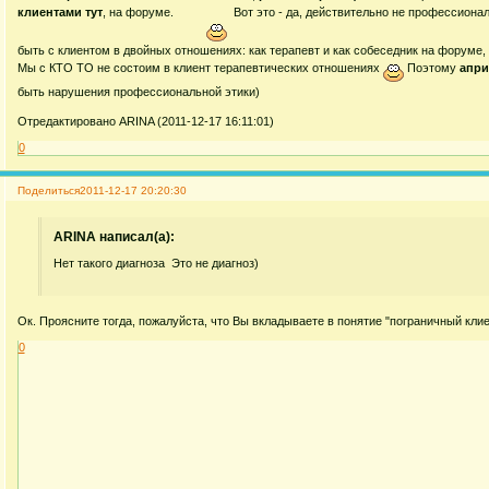
клиентами тут
, на форуме.
Вот это - да, действительно не профессиона
быть с клиентом в двойных отношениях: как терапевт и как собеседник на форуме, к
Мы с КТО ТО не состоим в клиент терапевтических отношениях
Поэтому
апри
быть нарушения профессиональной этики)
Отредактировано ARINA (2011-12-17 16:11:01)
0
Поделиться
2011-12-17 20:20:30
ARINA написал(а):
Нет такого диагноза Это не диагноз)
Ок. Проясните тогда, пожалуйста, что Вы вкладываете в понятие "пограничный клие
0