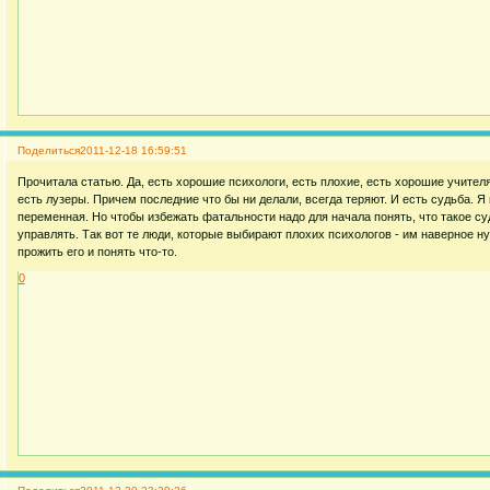
Поделиться
2011-12-18 16:59:51
Прочитала статью. Да, есть хорошие психологи, есть плохие, есть хорошие учител
есть лузеры. Причем последние что бы ни делали, всегда теряют. И есть судьба. Я
переменная. Но чтобы избежать фатальности надо для начала понять, что такое суд
управлять. Так вот те люди, которые выбирают плохих психологов - им наверное ну
прожить его и понять что-то.
0