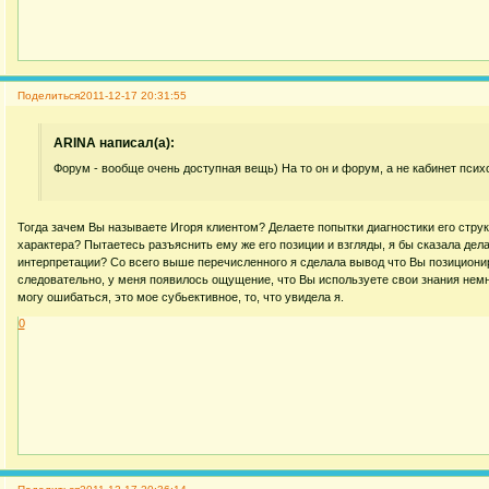
Поделиться
2011-12-17 20:31:55
ARINA написал(а):
Форум - вообще очень доступная вещь) На то он и форум, а не кабинет псих
Тогда зачем Вы называете Игоря клиентом? Делаете попытки диагностики его стру
характера? Пытаетесь разъяснить ему же его позиции и взгляды, я бы сказала дел
интерпретации? Со всего выше перечисленного я сделала вывод что Вы позиционир
следовательно, у меня появилось ощущение, что Вы используете свои знания немн
могу ошибаться, это мое субьективное, то, что увидела я.
0