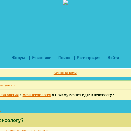
Форум
Участники
Поиск
Регистрация
Войти
Активные темы
рируйтесь
.
Психология
»
Моя Психология
»
Почему боятся идти к психологу?
»
психологу?
Поделиться
2011-12-17 15:23:57