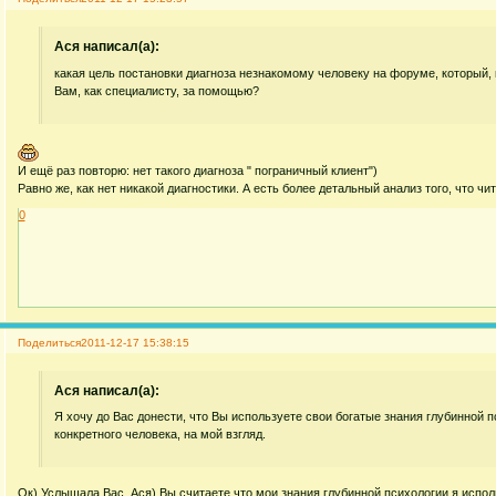
Acя написал(а):
какая цель постановки диагноза незнакомому человеку на форуме, который, 
Вам, как специалисту, за помощью?
И ещё раз повторю: нет такого диагноза " пограничный клиент")
Равно же, как нет никакой диагностики. А есть более детальный анализ того, что ч
0
Поделиться
2011-12-17 15:38:15
Acя написал(а):
Я хочу до Вас донести, что Вы используете свои богатые знания глубинной п
конкретного человека, на мой взгляд.
Ок) Услышала Вас, Ася) Вы считаете что мои знания глубинной психологии я испол