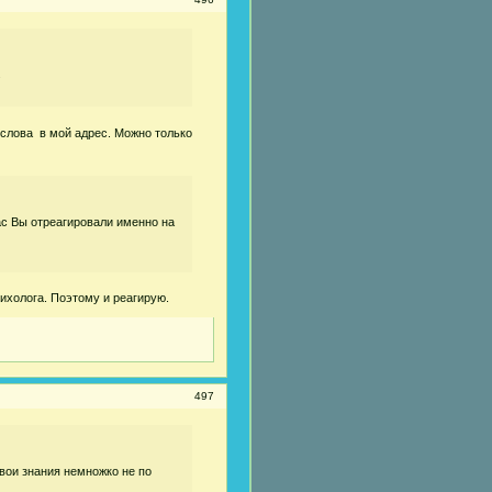
.
 слова в мой адрес. Можно только
час Вы отреагировали именно на
ихолога. Поэтому и реагирую.
497
вои знания немножко не по