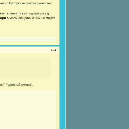
льно) Повторю: непрофессионально
ак терапевт и как подружка и т.д.
ори
в моём общении с ним не может
494
нт", "сложный клиент".