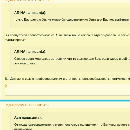
Поделиться
2011-12-17 20:36:14
ARINA написал(а):
то что Вас ранило бы, не могло бы одновременно быть для Вас несерьёзным
Вы пропустили слово "возможно". Я не знаю точно как бы я отреагировала на такие
фантазировать.
ARINA написал(а):
Скорее всего мои слова затронули что то важное для Вас, если здесь и сей
эти мои слова.
Да. Для меня важно профессионализм и этичность, целесообразность поступков пс
0
Поделиться
2011-12-18 00:34:13
Acя написал(а):
От сюда, следовательно, у меня появилось ощущение, что Вы используете с
назначению.