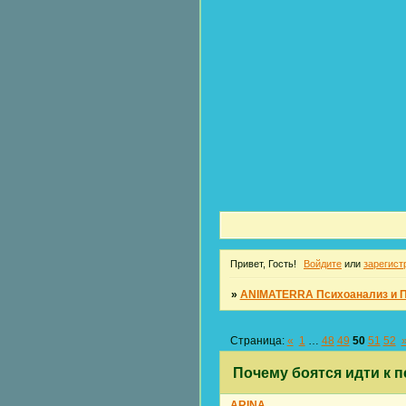
Привет, Гость!
Войдите
или
зарегист
»
ANIMATERRA Психоанализ и 
Страница:
«
1
…
48
49
50
51
52
Почему боятся идти к 
ARINA