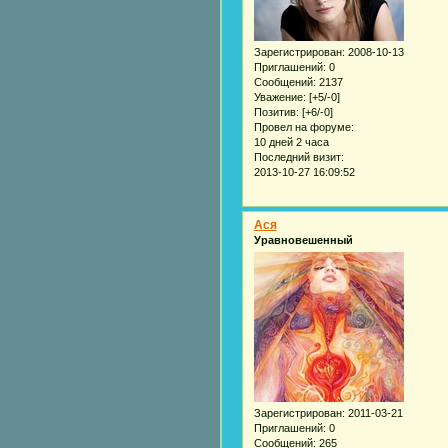
Зарегистрирован
: 2008-10-13
Приглашений:
0
Сообщений:
2137
Уважение:
[+5/-0]
Позитив:
[+6/-0]
Провел на форуме:
10 дней 2 часа
Последний визит:
2013-10-27 16:09:52
Acя
Уравновешенный
Зарегистрирован
: 2011-03-21
Приглашений:
0
Сообщений:
265