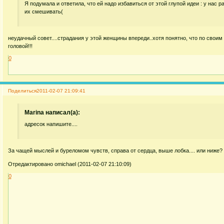
Я подумала и ответила, что ей надо избавиться от этой глупой идеи : у нас 
их смешивать(
неудачный совет....страдания у этой женщины впереди..хотя понятно, что по своим
головой!!!
0
Поделиться
2011-02-07 21:09:41
Marina написал(а):
адресок напишите....
За чащей мыслей и буреломом чувств, справа от сердца, выше лобка.... или ниже?
Отредактировано omichael (2011-02-07 21:10:09)
0