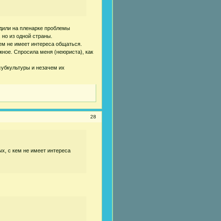
дили на пленарке проблемы
 но из одной страны.
кем не имеет интереса общаться.
ажное. Спросила меня (неюриста), как
 субкультуры и незачем их
28
ых, с кем не имеет интереса