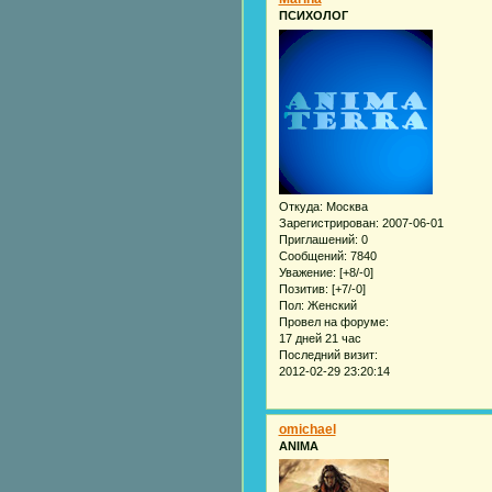
ПСИХОЛОГ
Откуда:
Москва
Зарегистрирован
: 2007-06-01
Приглашений:
0
Сообщений:
7840
Уважение:
[+8/-0]
Позитив:
[+7/-0]
Пол:
Женский
Провел на форуме:
17 дней 21 час
Последний визит:
2012-02-29 23:20:14
omichael
ANIMA