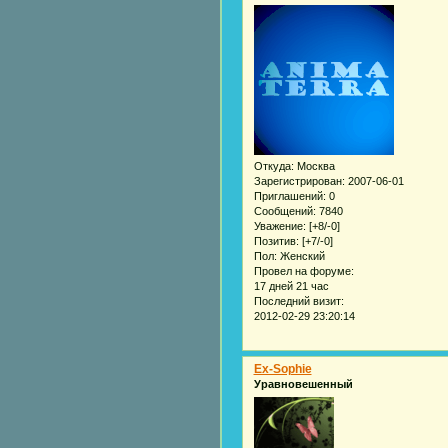
Откуда:
Москва
Зарегистрирован
: 2007-06-01
Приглашений:
0
Сообщений:
7840
Уважение:
[+8/-0]
Позитив:
[+7/-0]
Пол:
Женский
Провел на форуме:
17 дней 21 час
Последний визит:
2012-02-29 23:20:14
Ex-Sophie
Уравновешенный