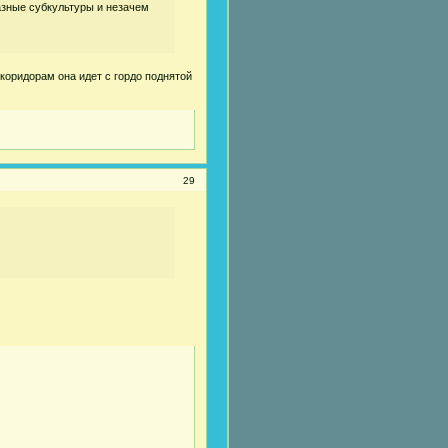
разные субкультуры и незачем
 коридорам она идет с гордо поднятой
29