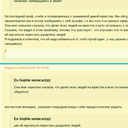
начинает, превращаюсь в зверя!
На последней проф. учебе я познакомилась с уважаемой дамой-юристом. Мы обсу
законотворчества и потом пообщались с ней за кофе, т.к мы хоть и из разных сфер,
Она мне серьезно сказала, что делит всех людей на юристов и всех остальных, с 
Сказала, что видит в этом проблему, потому что чувствует , что упускает что-то в
ей научиться перестать разделять людей.
Я подумала и ответила, что ей надо избавиться от этой глупой идеи : у нас разные
смешивать(
0
Поделиться
2011-02-07 20:13:05
Ex-Sophie написал(а):
Она мне серьезно сказала, что делит всех людей на юристов и всех остальн
общаться.
несчастная женщина...хорошие соорудила вокруг себя нарциссические защиты.
Ex-Sophie написал(а):
как ей научиться перестать разделять людей.