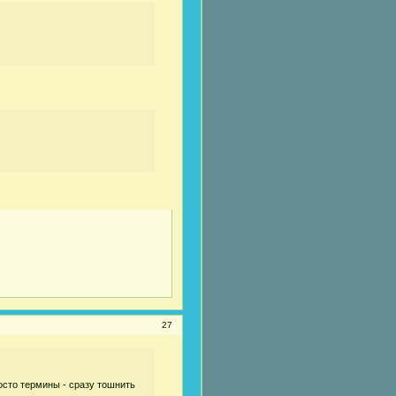
27
осто термины - сразу тошнить