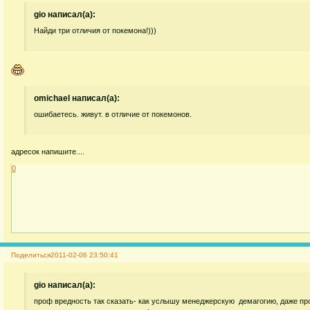
gio написал(а):
Найди три отличия от покемона!)))
omichael написал(а):
ошибаетесь. живут. в отличие от покемонов.
адресок напишите....
0
Поделиться
2011-02-06 23:50:41
gio написал(а):
проф вредность так сказать- как услышу менеджерскую демагогию, даже пр