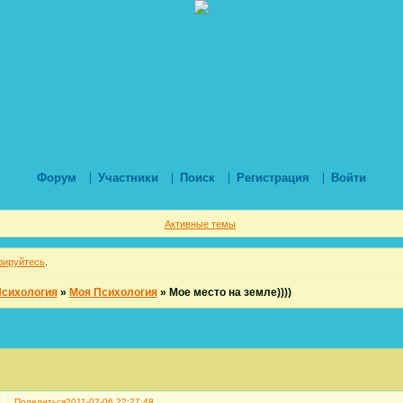
Форум
Участники
Поиск
Регистрация
Войти
Активные темы
рируйтесь
.
Психология
»
Моя Психология
»
Мое место на земле))))
Поделиться
2011-02-06 22:27:48