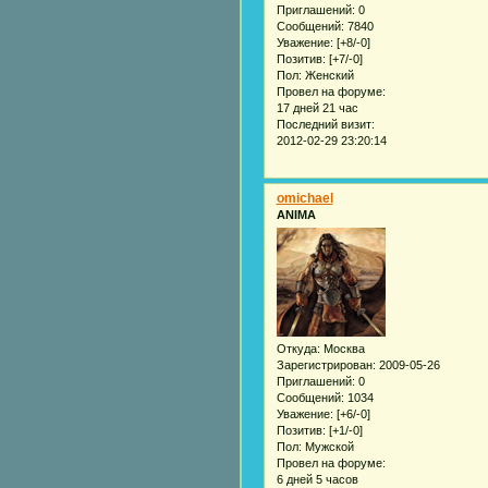
Приглашений:
0
Сообщений:
7840
Уважение:
[+8/-0]
Позитив:
[+7/-0]
Пол:
Женский
Провел на форуме:
17 дней 21 час
Последний визит:
2012-02-29 23:20:14
omichael
ANIMA
Откуда:
Москва
Зарегистрирован
: 2009-05-26
Приглашений:
0
Сообщений:
1034
Уважение:
[+6/-0]
Позитив:
[+1/-0]
Пол:
Мужской
Провел на форуме:
6 дней 5 часов