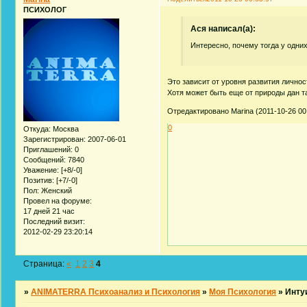
ПСИХОЛОГ
Acя написал(а):
Интересно, почему тогда у одних
Это зависит от уровня развития личнос
Хотя может быть еще от природы дан так
Отредактировано Marina (2011-10-26 00
0
Откуда:
Москва
Зарегистрирован
: 2007-06-01
Приглашений:
0
Сообщений:
7840
Уважение:
[+8/-0]
Позитив:
[+7/-0]
Пол:
Женский
Провел на форуме:
17 дней 21 час
Последний визит:
2012-02-29 23:20:14
Страница:
«
1
2
3
4
»
ANIMATERRA Психоанализ и Психология
»
Моя Психология
»
Интуи