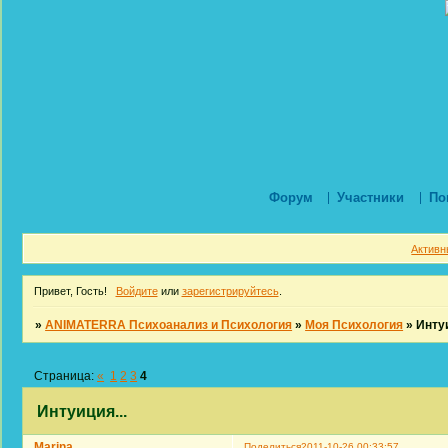
Форум
Участники
По
Активн
Привет, Гость!
Войдите
или
зарегистрируйтесь
.
»
ANIMATERRA Психоанализ и Психология
»
Моя Психология
»
Интуи
Страница:
«
1
2
3
4
Интуиция...
Marina
Поделиться
2011-10-26 00:33:57