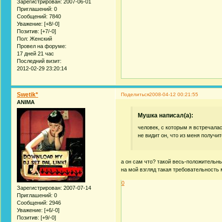
Зарегистрирован
: 2007-06-01
Приглашений:
0
Сообщений:
7840
Уважение:
[+8/-0]
Позитив:
[+7/-0]
Пол:
Женский
Провел на форуме:
17 дней 21 час
Последний визит:
2012-02-29 23:20:14
Swetik*
Поделиться
2008-04-12 00:21:55
ANIMA
Мушка написал(а):
человек, с которым я встречалас
не видит он, что из меня получи
а он сам что? такой весь-положительны
на мой взгляд такая требовательность
0
Зарегистрирован
: 2007-07-14
Приглашений:
0
Сообщений:
2946
Уважение:
[+6/-0]
Позитив:
[+9/-0]