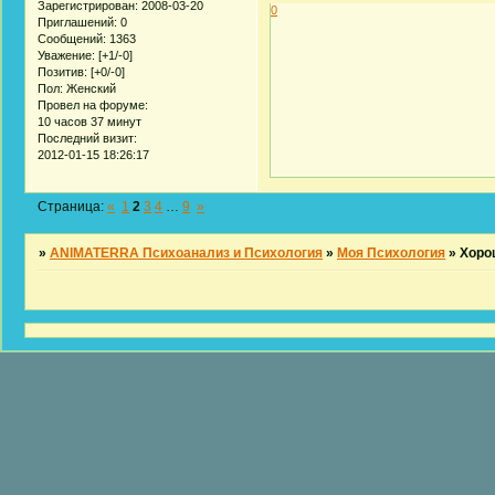
Зарегистрирован
: 2008-03-20
0
Приглашений:
0
Сообщений:
1363
Уважение:
[+1/-0]
Позитив:
[+0/-0]
Пол:
Женский
Провел на форуме:
10 часов 37 минут
Последний визит:
2012-01-15 18:26:17
Страница:
«
1
2
3
4
…
9
»
»
ANIMATERRA Психоанализ и Психология
»
Моя Психология
»
Хоро