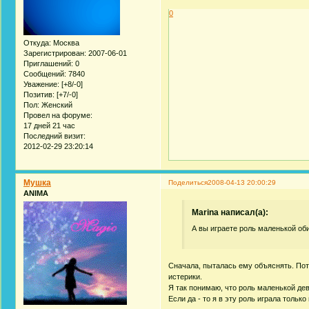
0
Откуда:
Москва
Зарегистрирован
: 2007-06-01
Приглашений:
0
Сообщений:
7840
Уважение:
[+8/-0]
Позитив:
[+7/-0]
Пол:
Женский
Провел на форуме:
17 дней 21 час
Последний визит:
2012-02-29 23:20:14
Мушка
Поделиться
2008-04-13 20:00:29
ANIMA
Marina написал(а):
А вы играете роль маленькой об
Сначала, пыталась ему объяснять. Пото
истерики.
Я так понимаю, что роль маленькой дево
Если да - то я в эту роль играла только