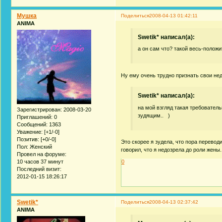
Мушка
Поделиться
2008-04-13 01:42:11
ANIMA
Swetik* написал(а):
а он сам что? такой весь-положи
Ну ему очень трудно признать свои не
Swetik* написал(а):
на мой взгляд такая требовател
Зарегистрирован
: 2008-03-20
зудящим.. )
Приглашений:
0
Сообщений:
1363
Уважение:
[+1/-0]
Позитив:
[+0/-0]
Это скорее я зудела, что пора переводи
Пол:
Женский
говорил, что я недозрела до роли жены.
Провел на форуме:
10 часов 37 минут
0
Последний визит:
2012-01-15 18:26:17
Swetik*
Поделиться
2008-04-13 02:37:42
ANIMA