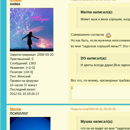
ANIMA
Marina написал(а):
Может муж и жена хорошие, когда
Совершенно согласна
Но как быть, если мужчина неосознанн
во мне "задатков хорошей жены"? Это г
Зарегистрирован
: 2008-03-20
DG написал(а):
Приглашений:
0
Сообщений:
1363
И цветы всегда дарил,Всю зарпл
Уважение:
[+1/-0]
Позитив:
[+0/-0]
Пол:
Женский
Вот это, по-моему, чрезмерные требов
Провел на форуме:
10 часов 37 минут
0
Последний визит:
2012-01-15 18:26:17
Marina
Поделиться
2008-04-11 00:08:29
ПСИХОЛОГ
Мушка написал(а):
что он не видит во мне "задатко