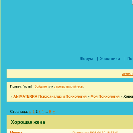
Форум
Участники
По
Активн
Привет, Гость!
Войдите
или
зарегистрируйтесь
.
»
ANIMATERRA Психоанализ и Психология
»
Моя Психология
»
Хоро
Страница:
«
1
2
3
4
…
9
»
Хорошая жена
Мушка
Поделиться
2008-04-10 18:17:41