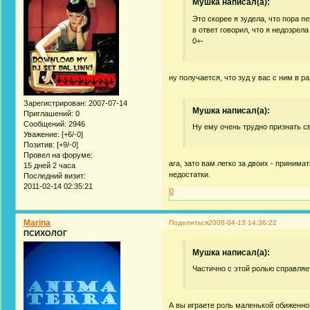
Мушка написал(а):
Это скорее я зудела, что пора п
в ответ говорил, что я недозрел
0+-
ну получается, что зуд у вас с ним в 
Зарегистрирован
: 2007-07-14
Мушка написал(а):
Приглашений:
0
Сообщений:
2946
Ну ему очень трудно признать с
Уважение:
[+6/-0]
Позитив:
[+9/-0]
Провел на форуме:
ага, зато вам легко за двоих - приним
15 дней 2 часа
недостатки.
Последний визит:
2011-02-14 02:35:21
0
Marina
Поделиться
2008-04-13 14:36:22
ПСИХОЛОГ
Мушка написал(а):
Частично с этой ролью справляе
А вы играете роль маленькой обиженн